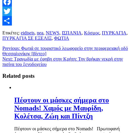
Facebook
Twitter
Μοιραστείτε
Ετικέτες:
eidiseis
,
nea
,
NEWS
,
ΙΣΠΑΝΙΑ
,
Κόσμος
,
ΠΥΡΚΑΓΙΑ
,
ΠΥΡΚΑΓΙΑ ΣΕ ΕΞΕΛΙΞ
,
ΦΩΤΙΑ
Previous:
Φωτιά σε τουριστικό λεωφορείο στην περιφερειακή οδό
Θεσσαλονίκης [βίντεο]
Next:
Τραγωδία με έφηβη στην Κρήτη: Την βρήκαν νεκρή στην
πισίνα του ξενοδοχείου
Related posts
Πέφτουν οι μάσκες σήμερα στο
Nomads! Χαμός με Μαυρίδη,
Κολέτσα, Ζώη και Πίντζη
Πέφτουν οι μάσκες σήμερα στο Nomads! Πρωτοφανή