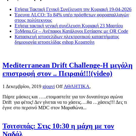
Ετήσια Τακτική Γενική Συνέλευση την Κυριακή 19-04-2026
Έρευνα ALCO: Το 84% υπέρ πρόσθετων φοροαπαλλαγών
στους πολύτεκνους
Ετήσια τακτική γενική συνέλευση Κυριακή 23 Μαρτίου
ToMenu.Gr – Ανέπαφοι Κατάλογοι Εστίασης με QR Code
Κατασκευή ιστοσελίδων ηλεκτρονικού καταστήματος
δημιουργία ιστοσελίδας eshop Κερατσίνι
Mediterranean Drift Challenge-Η μεγάλη
επιστροφή στον .. Πειραιά!!!(video)
1 Δεκεμβρίου, 2019
gjouvi
Off
ΑΘΛΗΤΙΚΑ
,
Πάρτε μάσκες και …..ετοιμαστείτε για τον δυνατότερο αγώνα
Drift για φέτος! Δεν γίνεται να το χάσεις….θα …χάσεις!!! Δες τι
έγινε στο περσινό MDC στον Μαραθώνα...
Τσιτσιπάς: Στις 10:30 η μάχη με τον
Ναδάλ