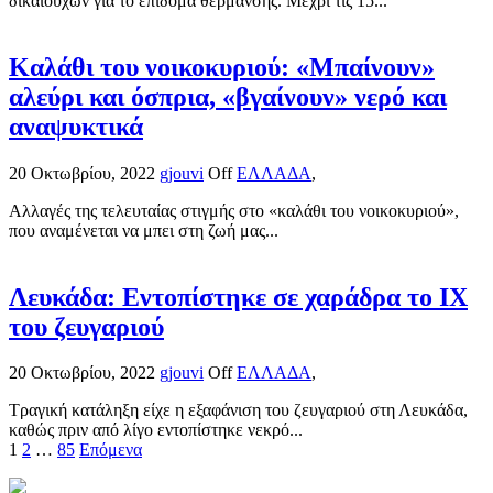
δικαιούχων για το επίδομα θέρμανσης. Μέχρι τις 15...
Καλάθι του νοικοκυριού: «Μπαίνουν»
αλεύρι και όσπρια, «βγαίνουν» νερό και
αναψυκτικά
20 Οκτωβρίου, 2022
gjouvi
Off
ΕΛΛΑΔΑ
,
Αλλαγές της τελευταίας στιγμής στο «καλάθι του νοικοκυριού»,
που αναμένεται να μπει στη ζωή μας...
Λευκάδα: Εντοπίστηκε σε χαράδρα το ΙΧ
του ζευγαριού
20 Οκτωβρίου, 2022
gjouvi
Off
ΕΛΛΑΔΑ
,
Τραγική κατάληξη είχε η εξαφάνιση του ζευγαριού στη Λευκάδα,
καθώς πριν από λίγο εντοπίστηκε νεκρό...
Σελιδοποίηση
1
2
…
85
Επόμενα
άρθρων