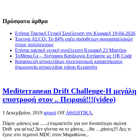
Πρόσφατα άρθρα
Ετήσια Τακτική Γενική Συνέλευση την Κυριακή 19-04-2026
Έρευνα ALCO: Το 84% υπέρ πρόσθετων φοροαπαλλαγών
στους πολύτεκνους
Ετήσια τακτική γενική συνέλευση Κυριακή 23 Μαρτίου
ToMenu.Gr – Ανέπαφοι Κατάλογοι Εστίασης με QR Code
Κατασκευή ιστοσελίδων ηλεκτρονικού καταστήματος
δημιουργία ιστοσελίδας eshop Κερατσίνι
Mediterranean Drift Challenge-Η μεγάλη
επιστροφή στον .. Πειραιά!!!(video)
1 Δεκεμβρίου, 2019
gjouvi
Off
ΑΘΛΗΤΙΚΑ
,
Πάρτε μάσκες και …..ετοιμαστείτε για τον δυνατότερο αγώνα
Drift για φέτος! Δεν γίνεται να το χάσεις….θα …χάσεις!!! Δες τι
έγινε στο περσινό MDC στον Μαραθώνα...