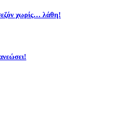
 σεζόν χωρίς… λάθη!
ανεώσει!
]