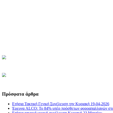
Πρόσφατα άρθρα
Ετήσια Τακτική Γενική Συνέλευση την Κυριακή 19-04-2026
Έρευνα ALCO: Το 84% υπέρ πρόσθετων φοροαπαλλαγών στο
Ετήσια τακτική γενική συνέλευση Κυριακή 23 Μαρτίου