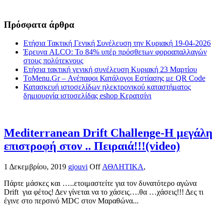
Πρόσφατα άρθρα
Ετήσια Τακτική Γενική Συνέλευση την Κυριακή 19-04-2026
Έρευνα ALCO: Το 84% υπέρ πρόσθετων φοροαπαλλαγών
στους πολύτεκνους
Ετήσια τακτική γενική συνέλευση Κυριακή 23 Μαρτίου
ToMenu.Gr – Ανέπαφοι Κατάλογοι Εστίασης με QR Code
Κατασκευή ιστοσελίδων ηλεκτρονικού καταστήματος
δημιουργία ιστοσελίδας eshop Κερατσίνι
Mediterranean Drift Challenge-Η μεγάλη
επιστροφή στον .. Πειραιά!!!(video)
1 Δεκεμβρίου, 2019
gjouvi
Off
ΑΘΛΗΤΙΚΑ
,
Πάρτε μάσκες και …..ετοιμαστείτε για τον δυνατότερο αγώνα
Drift για φέτος! Δεν γίνεται να το χάσεις….θα …χάσεις!!! Δες τι
έγινε στο περσινό MDC στον Μαραθώνα...