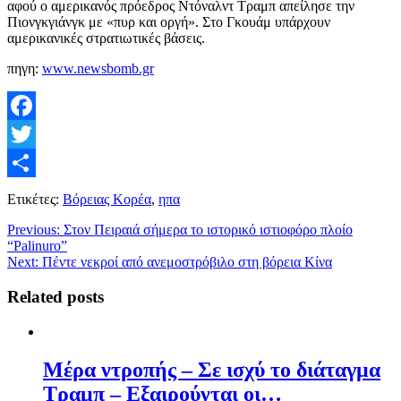
αφού ο αμερικανός πρόεδρος Ντόναλντ Τραμπ απείλησε την
Πιονγκγιάνγκ με «πυρ και οργή». Στο Γκουάμ υπάρχουν
αμερικανικές στρατιωτικές βάσεις.
πηγη:
www.newsbomb.gr
Facebook
Twitter
Μοιραστείτε
Ετικέτες:
Βόρειας Κορέα
,
ηπα
Previous:
Στον Πειραιά σήμερα το ιστορικό ιστιοφόρο πλοίο
“Palinuro”
Next:
Πέντε νεκροί από ανεμοστρόβιλο στη βόρεια Κίνα
Related posts
Μέρα ντροπής – Σε ισχύ το διάταγμα
Τραμπ – Εξαιρούνται οι…