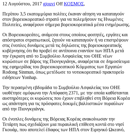
12 Αυγούστου, 2017
gjouvi
Off
ΚΟΣΜΟΣ
,
Περίπου 3,5 εκατομμύρια πολίτες έκαναν αίτηση να καταταγούν
στον βορειοκορεατικό στρατό για να πολεμήσουν τις Ηνωμένες
Πολιτείες, αναφέρουν σήμερα βορειοκορεατικά μέσα ενημέρωσης.
Οι Βορειοκορεάτες, ανάμεσα στους οποίους φοιτητές, εργάτες και
απόστρατοι στρατιωτικοί, ζητούν να καταταγούν ή να επιστρέψουν
στις ένοπλες δυνάμεις μετά τις δηλώσεις της βορειοκορεατικής
κυβέρνησης ότι θα προβεί σε αντίποινα εναντίον των ΗΠΑ μετά
την έγκριση από το Συμβούλιο Ασφαλείας του ΟΗΕ νέων
κυρώσεων σε βάρος της Πιονγκγιάνγκ, αναφέρεται σε δημοσίευμα
της εφημερίδας του βορειοκορεατικού Κόμματος των Εργατών
Rodong Sinmun, όπως μετέδωσε το νοτιοκορεατικό πρακτορείο
ειδήσεων Yonhap.
Την περασμένη εβδομάδα το Συμβούλιο Ασφαλείας του ΟΗΕ
υιοθέτησε ομόφωνα την Απόφαση 2371, με την οποία καθίστανται
αυστηρότερες οι κυρώσεις που έχουν επιβληθεί στη Βόρεια Κορέα
ως απάντηση για τις πρόσφατες δοκιμές βαλλιστικών πυραύλων
από την Πιονγκγιάνγκ.
Οι ένοπλες δυνάμεις της Βόρειας Κορέας ανακοίνωσαν την
Τετάρτη πως σχεδιάζουν μια πυραυλική επίθεση κοντά στο νησί
Γκουάμ, που αποτελεί έδαφος των ΗΠΑ στον Ειρηνικό Ωκεανό,