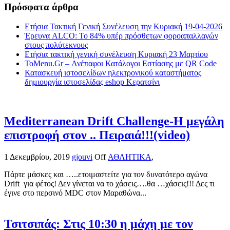
Πρόσφατα άρθρα
Ετήσια Τακτική Γενική Συνέλευση την Κυριακή 19-04-2026
Έρευνα ALCO: Το 84% υπέρ πρόσθετων φοροαπαλλαγών
στους πολύτεκνους
Ετήσια τακτική γενική συνέλευση Κυριακή 23 Μαρτίου
ToMenu.Gr – Ανέπαφοι Κατάλογοι Εστίασης με QR Code
Κατασκευή ιστοσελίδων ηλεκτρονικού καταστήματος
δημιουργία ιστοσελίδας eshop Κερατσίνι
Mediterranean Drift Challenge-Η μεγάλη
επιστροφή στον .. Πειραιά!!!(video)
1 Δεκεμβρίου, 2019
gjouvi
Off
ΑΘΛΗΤΙΚΑ
,
Πάρτε μάσκες και …..ετοιμαστείτε για τον δυνατότερο αγώνα
Drift για φέτος! Δεν γίνεται να το χάσεις….θα …χάσεις!!! Δες τι
έγινε στο περσινό MDC στον Μαραθώνα...
Τσιτσιπάς: Στις 10:30 η μάχη με τον