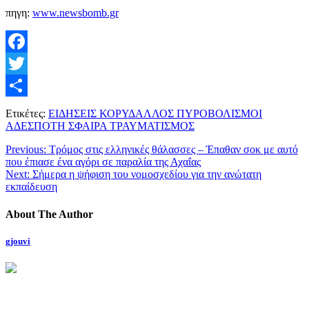
πηγη:
www.newsbomb.gr
Facebook
Twitter
Μοιραστείτε
Ετικέτες:
ΕΙΔΗΣΕΙΣ ΚΟΡΥΔΑΛΛΟΣ ΠΥΡΟΒΟΛΙΣΜΟΙ
ΑΔΕΣΠΟΤΗ ΣΦΑΙΡΑ ΤΡΑΥΜΑΤΙΣΜΟΣ
Previous:
Τρόμος στις ελληνικές θάλασσες – Έπαθαν σοκ με αυτό
που έπιασε ένα αγόρι σε παραλία της Αχαΐας
Next:
Σήμερα η ψήφιση του νομοσχεδίου για την ανώτατη
εκπαίδευση
About The Author
gjouvi