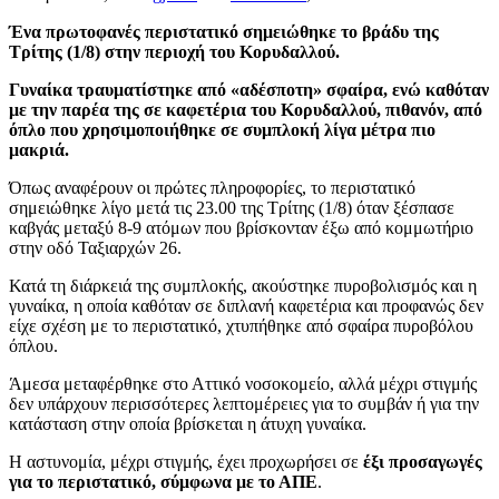
Ένα πρωτοφανές περιστατικό σημειώθηκε το βράδυ της
Τρίτης (1/8) στην περιοχή του Κορυδαλλού.
Γυναίκα τραυματίστηκε από «αδέσποτη» σφαίρα, ενώ καθόταν
με την παρέα της σε καφετέρια του Κορυδαλλού, πιθανόν, από
όπλο που χρησιμοποιήθηκε σε συμπλοκή λίγα μέτρα πιο
μακριά.
Όπως αναφέρουν οι πρώτες πληροφορίες, το περιστατικό
σημειώθηκε λίγο μετά τις 23.00 της Τρίτης (1/8) όταν ξέσπασε
καβγάς μεταξύ 8-9 ατόμων που βρίσκονταν έξω από κομμωτήριο
στην οδό Ταξιαρχών 26.
Κατά τη διάρκειά της συμπλοκής, ακούστηκε πυροβολισμός και η
γυναίκα, η οποία καθόταν σε διπλανή καφετέρια και προφανώς δεν
είχε σχέση με το περιστατικό, χτυπήθηκε από σφαίρα πυροβόλου
όπλου.
Άμεσα μεταφέρθηκε στο Αττικό νοσοκομείο, αλλά μέχρι στιγμής
δεν υπάρχουν περισσότερες λεπτομέρειες για το συμβάν ή για την
κατάσταση στην οποία βρίσκεται η άτυχη γυναίκα.
Η αστυνομία, μέχρι στιγμής, έχει προχωρήσει σε
έξι προσαγωγές
για το περιστατικό, σύμφωνα με το ΑΠΕ
.