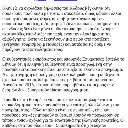
Κληθείς να σχολιάσει δηλώσεις του Κλάους Ρέγκλινγκ ότι
δουλεύουν πολύ καλά με τον κ. Τσακαλώτο, όμως κάποιοι άλλοι
υπουργοί ορισμένες φορές αμφισβητούν συγκεκριμένες
αποκρατικοποιήσεις, ο Δημήτρης Τζανακόπουλος επισήμανε ότι
επενδύσεις δεν είναι μόνο οι ιδιωτικοποιήσεις και ότι έχουμε
εκατοντάδες επενδυτές που περίμεναν την ολοκλήρωση της
αξιολόγησης, ώστε να ξεκινήσουν μια σειρά από πρότζεκτ
(ενέργεια, τουρισμός, μεταφορές) και αυτές θα τις δούμε να
παράγουν τα αποτελέσματα τους.
Ο κυβερνητικός εκπρόσωπος και υπουργός Επικρατείας έστειλε το
μήνυμα ότι η ελληνική κυβέρνηση είναι προσηλωμένη στην
προσπάθεια να ολοκληρώσει με επιτυχία το ελληνικό πρόγραμμα.
Αφ ης στιγμής η αξιολόγηση έχει ολοκληρωθεί και η κυβέρνηση
έχει υλοποιήσει τις δεσμεύσεις της με βάση τη συμφωνία του
Αυγούστου 2015, τέτοιου τύπου παρεμβάσεις εκ μέρους των
θεσμών δεν εξυπηρετούν τίποτα, υπογράμμισε.
Πρόσθεσε ότι θα πρέπει να είμαστε όλοι προσηλωμένοι και
εποικοδομητικοί στην προσπάθεια για επιτυχή ολοκλήρωση του
προγράμματος. «Όλα τα άλλα είναι εκ περισσού», είπε και
πρόσθεσε ότι «δεν μπορούν οι θεσμοί λοιπόν να προχωρούν σε
τέτοιου τύπου σχόλια για τα εσωτερικά της ελληνικής πολιτείας. Ο
καθένας στα του οίκου του». Συμπλήρωσε ότι χρειάζεται