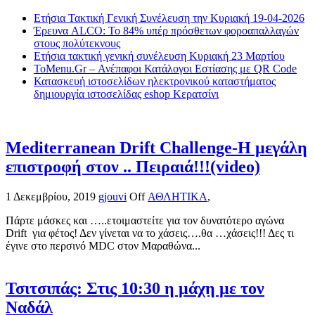
Ετήσια Τακτική Γενική Συνέλευση την Κυριακή 19-04-2026
Έρευνα ALCO: Το 84% υπέρ πρόσθετων φοροαπαλλαγών
στους πολύτεκνους
Ετήσια τακτική γενική συνέλευση Κυριακή 23 Μαρτίου
ToMenu.Gr – Ανέπαφοι Κατάλογοι Εστίασης με QR Code
Κατασκευή ιστοσελίδων ηλεκτρονικού καταστήματος
δημιουργία ιστοσελίδας eshop Κερατσίνι
Mediterranean Drift Challenge-Η μεγάλη
επιστροφή στον .. Πειραιά!!!(video)
1 Δεκεμβρίου, 2019
gjouvi
Off
ΑΘΛΗΤΙΚΑ
,
Πάρτε μάσκες και …..ετοιμαστείτε για τον δυνατότερο αγώνα
Drift για φέτος! Δεν γίνεται να το χάσεις….θα …χάσεις!!! Δες τι
έγινε στο περσινό MDC στον Μαραθώνα...
Τσιτσιπάς: Στις 10:30 η μάχη με τον
Ναδάλ