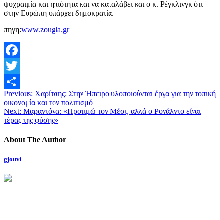
ψυχραιμία και ηπιότητα και να καταλάβει και ο κ. Ρέγκλινγκ ότι
στην Ευρώπη υπάρχει δημοκρατία.
πηγη:
www.zougla.gr
Facebook
Twitter
Previous:
Χαρίτσης: Στην Ήπειρο υλοποιούνται έργα για την τοπική
Μοιραστείτε
οικονομία και τον πολιτισμό
Next:
Μαραντόνα: «Προτιμώ τον Μέσι, αλλά ο Ρονάλντο είναι
τέρας της φύσης»
About The Author
gjouvi