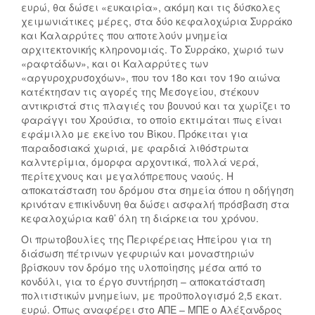
ευρώ, θα δώσει «ευκαιρία», ακόμη και τις δύσκολες
χειμωνιάτικες μέρες, στα δύο κεφαλοχώρια Συρράκο
και Καλαρρύτες που αποτελούν μνημεία
αρχιτεκτονικής κληρονομιάς. Το Συρράκο, χωριό των
«ραφτάδων», και οι Καλαρρύτες των
«αργυροχρυσοχόων», που τον 18ο και τον 19ο αιώνα
κατέκτησαν τις αγορές της Μεσογείου, στέκουν
αντικριστά στις πλαγιές του βουνού και τα χωρίζει το
φαράγγι του Χρούσια, το οποίο εκτιμάται πως είναι
εφάμιλλο με εκείνο του Βίκου. Πρόκειται για
παραδοσιακά χωριά, με φαρδιά λιθόστρωτα
καλντερίμια, όμορφα αρχοντικά, πολλά νερά,
περίτεχνους και μεγαλόπρεπους ναούς. Η
αποκατάσταση του δρόμου στα σημεία όπου η οδήγηση
κρινόταν επικίνδυνη θα δώσει ασφαλή πρόσβαση στα
κεφαλοχώρια καθ’ όλη τη διάρκεια του χρόνου.
Οι πρωτοβουλίες της Περιφέρειας Ηπείρου για τη
διάσωση πέτρινων γεφυριών και μοναστηριών
βρίσκουν τον δρόμο της υλοποίησης μέσα από το
κονδύλι, για το έργο συντήρηση – αποκατάσταση
πολιτιστικών μνημείων, με προϋπολογισμό 2,5 εκατ.
ευρώ. Όπως αναφέρει στο ΑΠΕ – ΜΠΕ ο Αλέξανδρος