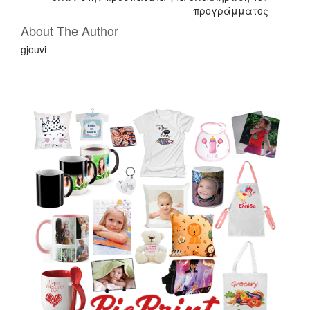
k
τ
προγράμματος
ε
About The Author
gjouvi