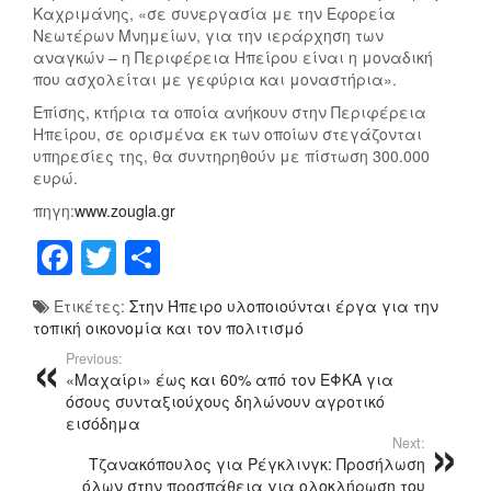
Καχριμάνης, «σε συνεργασία με την Εφορεία
Νεωτέρων Μνημείων, για την ιεράρχηση των
αναγκών – η Περιφέρεια Ηπείρου είναι η μοναδική
που ασχολείται με γεφύρια και μοναστήρια».
Επίσης, κτήρια τα οποία ανήκουν στην Περιφέρεια
Ηπείρου, σε ορισμένα εκ των οποίων στεγάζονται
υπηρεσίες της, θα συντηρηθούν με πίστωση 300.000
ευρώ.
πηγη:
www.zougla.gr
F
T
Μ
a
wi
οι
Ετικέτες:
Στην Ήπειρο υλοποιούνται έργα για την
c
tt
ρ
τοπική οικονομία και τον πολιτισμό
e
er
α
Previous:
«Μαχαίρι» έως και 60% από τον ΕΦΚΑ για
b
σ
όσους συνταξιούχους δηλώνουν αγροτικό
o
τ
εισόδημα
Next:
o
εί
Τζανακόπουλος για Ρέγκλινγκ: Προσήλωση
όλων στην προσπάθεια για ολοκλήρωση του