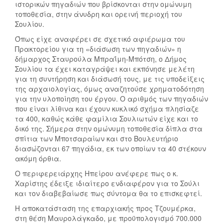
ιστορικών πηγαδιών που βρίσκονται στην ομώνυμη
τοποθεσία, στην άνυδρη και ορεινή περιοχή του
Σουλίου.
Όπως είχε αναφέρει σε σχετικό αφιέρωμα του
Πρακτορείου για τη «διάσωση των πηγαδιών» η
δήμαρχος Σταυρούλα Μπραΐμη-Μπότση, ο Δήμος
Σουλίου τα έχει καταγράψει και εκπόνησε μελέτη
για τη συντήρηση και διάσωσή τους, με τις υποδείξεις
της αρχαιολογίας, όμως αναζητούσε χρηματοδότηση
για την υλοποίηση του έργου. Ο αριθμός των πηγαδιών
που είναι λίθινα και έχουν κυκλικό σχήμα πλησίαζε
τα 400, καθώς κάθε φαμίλια Σουλιωτών είχε και το
δικό της. Σήμερα στην ομώνυμη τοποθεσία δίπλα στα
σπίτια των Μποτσαραίων και στο Βουλευτήριο
διασώζονται 67 πηγάδια, εκ των οποίων τα 40 στέκουν
ακόμη όρθια.
Ο περιφερειάρχης Ηπείρου ανέφερε πως ο κ.
Χαρίστης έδειξε ιδιαίτερο ενδιαφέρον για το Σούλι
και τον διαβεβαίωσε πως σύντομα θα το επισκεφτεί.
Η αποκατάσταση της επαρχιακής προς Τζουμέρκα,
στη θέση Μαυρολάγκαδο, με προϋπολογισμό 700.000