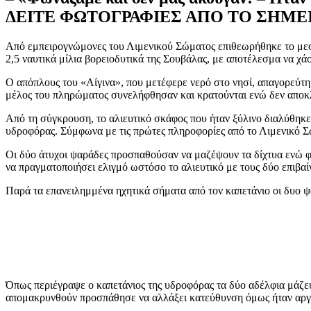
ΔΕΙΤΕ ΦΩΤΟΓΡΑΦΙΕΣ ΑΠΟ ΤΟ ΣΗΜΕ
Aπό εμπειρογνώμονες του Λιμενικού Σώματος επιθεωρήθηκε το μεση
2,5 ναυτικά μίλια βορειοδυτικά της Σουβάλας, με αποτέλεσμα να χάσ
Ο απόπλους του «Αίγινα», που μετέφερε νερό στο νησί, απαγορεύτηκ
μέλος του πληρώματος συνελήφθησαν και κρατούνται ενώ δεν αποκλ
Από τη σύγκρουση, το αλιευτικό σκάφος που ήταν ξύλινο διαλύθηκε
υδροφόρας. Σύμφωνα με τις πρώτες πληροφορίες από το Λιμενικό 
Οι δύο άτυχοι ψαράδες προσπαθούσαν να μαζέψουν τα δίχτυα ενώ φέ
να πραγματοποιήσει ελιγμό ωστόσο το αλιευτικό με τους δύο επιβαί
Παρά τα επανειλημμένα ηχητικά σήματα από τον καπετάνιο οι δυο ψα
Όπως περιέγραψε ο καπετάνιος της υδροφόρας τα δύο αδέλφια μάζευα
απομακρυνθούν προσπάθησε να αλλάξει κατεύθυνση όμως ήταν αργά.