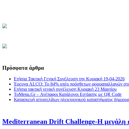
Πρόσφατα άρθρα
Ετήσια Τακτική Γενική Συνέλευση την Κυριακή 19-04-2026
Έρευνα ALCO: Το 84% υπέρ πρόσθετων φοροαπαλλαγών στο
Ετήσια τακτική γενική συνέλευση Κυριακή 23 Μαρτίου
ToMenu.Gr – Ανέπαφοι Κατάλογοι Εστίασης με QR Code
Κατασκευή ιστοσελίδων ηλεκτρονικού καταστήματος δημιουργ
Mediterranean Drift Challenge-Η μεγάλη ε