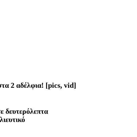
α 2 αδέλφια! [pics, vid]
σε δευτερόλεπτα
λιευτικό