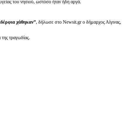
υγείας του νησιού, ωστόσο ήταν ήδη αργά.
 αδέρφια χάθηκαν”
, δήλωσε στο Newsit.gr ο δήμαρχος Αίγινας,
 της τραγωδίας.