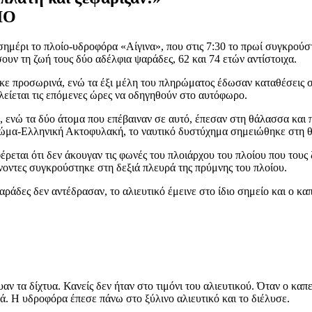
ΙΟ
μέρι το πλοίο-υδροφόρα «Αίγινα», που στις 7:30 το πρωί συγκρούσ
ουν τη ζωή τους δύο αδέλφια ψαράδες, 62 και 74 ετών αντίστοιχα.
ε προσωρινά, ενώ τα έξι μέλη του πληρώματος έδωσαν καταθέσεις στο
είεται τις επόμενες ώρες να οδηγηθούν στο αυτόφωρο.
, ενώ τα δύο άτομα που επέβαιναν σε αυτό, έπεσαν στη θάλασσα και 
Σώμα-Ελληνική Ακτοφυλακή, το ναυτικό δυστύχημα σημειώθηκε στη θ
ρεται ότι δεν άκουγαν τις φωνές του πλοιάρχου του πλοίου που του
νοντες συγκρούστηκε στη δεξιά πλευρά της πρύμνης του πλοίου.
ράδες δεν αντέδρασαν, το αλιευτικό έμεινε στο ίδιο σημείο και ο κ
ν τα δίχτυα. Κανείς δεν ήταν στο τιμόνι του αλιευτικού. Όταν ο καπ
 Η υδροφόρα έπεσε πάνω στο ξύλινο αλιευτικό και το διέλυσε.