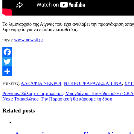
Το λιμεναρχείο της Αίγινας που έχει αναλάβει την προανάκριση απ
λιμεναρχείο για να δώσουν καταθέσεις.
πηγη:
www.newsit.gr
Facebook
Twitter
Μοιραστείτε
Ετικέτες:
ΑΔΕΛΦΙΑ ΝΕΚΡΟΙ
,
ΝΕΚΡΟΙ ΨΑΡΑΔΕΣ ΑΙΓΙΝΑ
,
ΣΥΓ
Previous:
Σάλος με τις δηλώσεις Μπογδάνου: Τον «άδειασε» ο ΣΚΑΙ
Next:
Τσακαλώτος: Την Παρασκευή θα πάρουμε τη δόση
Related posts