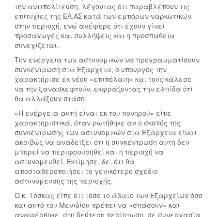
την αντιπολίτευση, λέγοντας ότι παραβλέπουν τις
επιτυχίες της ΕΛ.ΑΣ κατά των εμπόρων ναρκωτικών
στην περιοχή, ενώ ανέφερε ότι έχουν γίνει
προσαγωγές και συλλήψεις και η προσπάθεια
συνεχίζεται.
Την ενέργεια των αστυνομικών να προγραμματίσουν
συγκέντρωση στα Εξάρχεια, ο υπουργός την
χαρακτήρισε εκ νέου «επιπόλαιη» και τους κάλεσε
να την ξανασκεφτούν, εκφράζοντας την ελπίδα ότι
θα αλλάξουν στάση.
«Η ενέργεια αυτή είναι εκ του πονηρού» είπε
χαρακτηριστικά, όταν ρωτήθηκε αν ο σκοπός της
συγκέντρωσης των αστυνομικών στα Εξάρχεια είναι
ακριβώς να αναδείξει ότι η συγκέντρωση αυτή δεν
μπορεί να περιφρουρηθεί και η περιοχή να
αστυνομευθεί. Εκτίμησε, δε, ότι θα
αποσταθεροποιήσει το γενικότερο σχέδιο
αστυνόμευσης της περιοχής.
Ο κ. Τόσκας είπε ότι τόσο το άβατο των Εξαρχείων όσο
και αυτό του Μενιδίου πρέπει να «σπάσουν» και
αναφέρθηκε, στη δεύτερη περίπτωση, σε συνεργασία