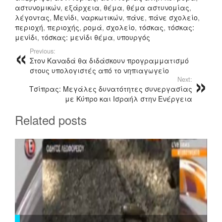
e
er
α
αστυνομικών
,
εξάρχεια
,
θέμα
,
θέμα αστυνομίας
,
λέγοντας
,
Μενίδι
,
ναρκωτικών
,
πάνε
,
πάνε σχολείο
,
b
σ
περιοχή
,
περιοχής
,
ρομά
,
σχολείο
,
τόσκας
,
τόσκας:
μενίδι
,
τόσκας: μενίδι θέμα
,
υπουργός
o
τ
Previous:
o
εί
Στον Καναδά θα διδάσκουν προγραμματισμό
στους υπολογιστές από το νηπιαγωγείο
k
τ
Next:
ε
Τσίπρας: Μεγάλες δυνατότητες συνεργασίας
με Κύπρο και Ισραήλ στην Ενέργεια
Related posts