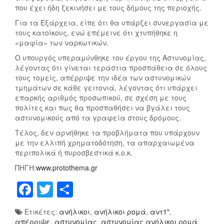
που έχει ήδη ξεκινήσει με τους δήμους της περιοχής.
Για τα Εξάρχεια, είπε ότι θα υπάρξει συνεργασία με
τους κατοίκους, ενώ επέμεινε ότι χτυπήθηκε η
«μαφία» των ναρκωτικών.
Ο υπουργός υπεραμύνθηκε του έργου της Αστυνομίας,
λέγοντας ότι γίνεται τεράστια προσπάθεια σε όλους
τους τομείς, απέρριψε την ιδέα των αστυνομικών
τμημάτων σε κάθε γειτονιά, λέγοντας ότι υπάρχει
επαρκής αριθμός προσωπικού, σε σχέση με τους
πολίτες και πως θα προσπαθήσει να βγάλει τους
αστυνομικούς από τα γραφεία στους δρόμους.
Τέλος, δεν αρνήθηκε τα προβλήματα που υπάρχουν
με την ελλιπή χρηματοδότηση, τα απαρχαιωμένα
περιπολικά ή πυροσβεστικά κ.ο.κ.
ΠΗΓΗ:
www.protothema.gr
F
T
Μ
a
wi
οι
Ετικέτες:
ανήλικοι
,
ανήλικοι ρομά
,
αντ1"
,
c
tt
ρ
απέρριψε
,
αστυνομίας
,
αστυνομίας ανήλικοι ρομά
,