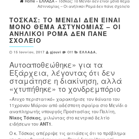
Home
»
ΕΛΛΑΔΑ
» Τόσκας: Το Μενίδι δεν είναι μόνο θέμα
Αστυνομίας – Οι ανήλικοι Ρομά δεν πάνε σχολείο
ΤΌΣΚΑΣ: ΤΟ ΜΕΝΊΔΙ ΔΕΝ ΕΊΝΑΙ
ΜΌΝΟ ΘΈΜΑ ΑΣΤΥΝΟΜΊΑΣ – ΟΙ
ΑΝΉΛΙΚΟΙ ΡΟΜΆ ΔΕΝ ΠΆΝΕ
ΣΧΟΛΕΊΟ
15 Ιουνίου, 2017
gjouvi
Off
ΕΛΛΑΔΑ
,
Αυτοαποθεώθηκε» για τα
Εξάρχεια, λέγοντας ότι δεν
σταμάτησε η διακίνηση, αλλά
«χτυπήθηκε» το χονδρεμπόριο
«Άτυχο περιστατικό» χαρακτήρισε τον θάνατο του
11χρονου Μάριου από αδέσποτη σφαίρα στο Μενίδι ο
αναπληρωτής υπουργός Προστασίας του Πολίτη,
Νίκος Τόσκας
, μιλώντας στο κεντρικό δελτίο
ειδήσεων του
ΑΝΤ1
.
Ο κ. Τόσκας απέρριψε τις αιτιάσεις ότι το πρόβλημα