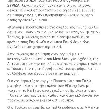
της παραβατικότητας των Ρομά διογκώθηκε επί
ΣΥΡΙΖΑ
, λέγοντας ότι πρόκειται για μια ιστορία
δεκαετιών και επιρρίπτοντας διαχρονικές ευθύνες
στις κυβερνήσεις που προηγήθηκαν -και ιδιαίτερα
στους προκατόχους του.
«Κάνουμε προσπάθειες στο σκέλος της τάξης, αλλά
δεν είναι μόνο αστυνομικό το θέμα» υπογράμμισε ο κ.
Τόσκας, μιλώντας για το πώς αντιμετωπίζει το
κράτος τους Ρομά. «Οι ανήλικοι Ρομά δεν πάνε
σχολείο» είπε χαρακτηριστικά.
Απαντώντας σε ερώτηση αναφορικά με τις
καταγγελίες πολιτών του
Μενιδίου
για σχέσεις της
Αστυνομίας με την τοπική «μαφία» των ναρκωτικών, ο
κ. Τόσκας δεν τις απέρριψε, ενώ αναφέρθηκε και σε
συλλήψεις που έχουν γίνει στην περιοχή.
Ο αναπληρωτής υπουργός Προστασίας του Πολίτη
ρωτήθηκε και για την εικόνα των Εξαρχείων, με
«αιχμή» το ΚΕΠ των αναρχικών, που βρίσκεται στην
πλατεία της περιοχής, καθώς και στην εκδήλωση που
προγραμματίζουν εκεί οι αστυνομικοί.
Ο κ. Τόσκας επέρριψε και πάλι ευθύνες στα ΜΜΕ και