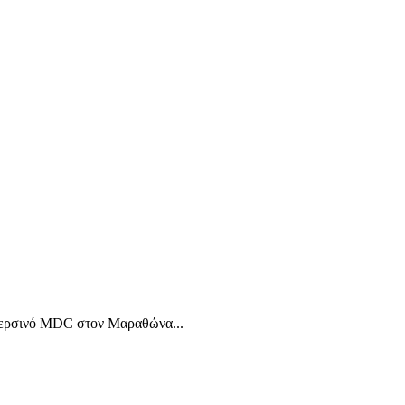
ο περσινό MDC στον Μαραθώνα...