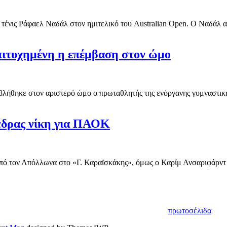
 τένις Ράφαελ Ναδάλ στον ημιτελικό του Australian Open. Ο Ναδάλ αυτ
Επιτυχημένη η επέμβαση στον ώμο
λήθηκε στον αριστερό ώμο ο πρωταθλητής της ενόργανης γυμναστικής
έδρας νίκη για ΠΑΟΚ
ό τον Απόλλωνα στο «Γ. Καραϊσκάκης», όμως ο Καρίμ Ανσαριφάρντ ή
πρωτοσέλιδα