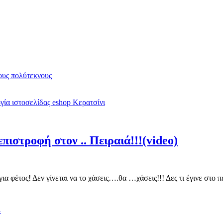
υς πολύτεκνους
ία ιστοσελίδας eshop Κερατσίνι
πιστροφή στον .. Πειραιά!!!(video)
για φέτος! Δεν γίνεται να το χάσεις….θα …χάσεις!!! Δες τι έγινε στ
λ