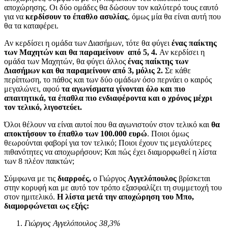
αποχώρησης. Οι δύο ομάδες θα δώσουν τον καλύτερό τους εαυτό
για να
κερδίσουν το έπαθλο ασυλίας
, όμως μία θα είναι αυτή που
θα τα καταφέρει.
Αν κερδίσει η ομάδα των Διασήμων, τότε θα φύγει
ένας παίκτης
των Μαχητών και θα παραμείνουν από 5, 4.
Αν κερδίσει η
ομάδα των Μαχητών, θα φύγει άλλος
ένας παίκτης των
Διασήμων και θα παραμείνουν από 3, μόλις 2.
Σε κάθε
περίπτωση, το πάθος και των δύο ομάδων όσο περνάει ο καιρός
μεγαλώνει, αφού
τα αγωνίσματα γίνονται όλο και πιο
απαιτητικά, τα έπαθλα πιο ενδιαφέροντα και ο χρόνος μέχρι
τον τελικό, λιγοστεύει.
Όλοι θέλουν να είναι αυτοί που θα αγωνιστούν στον τελικό και
θα
αποκτήσουν το έπαθλο των 100.000 ευρώ
. Ποιοι όμως
θεωρούνται φαβορί για τον τελικό; Ποιοι έχουν τις μεγαλύτερες
πιθανότητες να αποχωρήσουν; Και πώς έχει διαμορφωθεί η λίστα
των 8 πλέον παικτών;
Σύμφωνα με τις
διαρροές,
ο Γιώργος
Αγγελόπουλος
βρίσκεται
στην κορυφή και με αυτό τον τρόπο εξασφαλίζει τη συμμετοχή του
στον ημιτελικό.
Η λίστα μετά την αποχώρηση του Μπο,
διαμορφώνεται ως εξής:
Γιώργος Αγγελόπουλος 38,3%