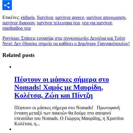
Twitter
Μοιραστείτε
Ετικέτες:
eidiseis
,
Survivor
,
survivor greece
,
survivor αποχωρηση
,
survivor διαρροη
,
survivor τελευταια νεα
,
νεα για survivor
,
σαρβαιβορ νεα
Previous:
Στάσεις εργασίας στις συγκοινωνίες Δευτέρα και Τρίτη
Next:
Δεν έβρισκε σημείο να καθίσει ο Δημήτρης Γιαννακόπουλος!
Related posts
Πέφτουν οι μάσκες σήμερα στο
Nomads! Χαμός με Μαυρίδη,
Κολέτσα, Ζώη και Πίντζη
Πέφτουν οι μάσκες σήμερα στο Nomads! Πρωτοφανή
ένταση μεταξύ των παικτών θα δούμε στο αποψινό
επεισόδιο του Nomads. Ο Γιώργος Μαυρίδης, η Χριστίνα
Κολέτσα, η...