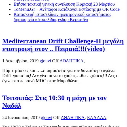
Ετήσια τακτική γενική συνέλευση Κυριακή 23 Μαρτίου
ToMenu.Gr – Ανέπαφοι Κατάλογοι Εστίασης με QR Code
Κατασκευή ιστοσελίδων ηλεκτρονικού καταστήματος
δημιουργία ιστοσελίδας eshop Κερατσίνι
Mediterranean Drift Challenge-Η μεγάλη
επιστροφή στον .. Πειραιά!!!(video)
1 Δεκεμβρίου, 2019
gjouvi
Off
ΑΘΛΗΤΙΚΑ
,
Πάρτε μάσκες και …..ετοιμαστείτε για τον δυνατότερο αγώνα
Drift για φέτος! Δεν γίνεται να το χάσεις….θα …χάσεις!!! Δες τι
έγινε στο περσινό MDC στον Μαραθώνα...
Τσιτσιπάς: Στις 10:30 η μάχη με τον
Ναδάλ
24 Ιανουαρίου, 2019
gjouvi
Off
ΑΘΛΗΤΙΚΑ
,
ΕΛΛΑΔΑ
,