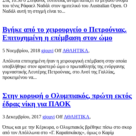
Στις 10:30 ο Στέφανος Τσιτσιπάς αντιμετωπίζει το μεγάλο όνομα
του τένις Ράφαελ Ναδάλ στον ημιτελικό του Australian Open. Ο
Ναδάλ αυτή τη στιγμή είναι το...
Βγήκε από το χειρουργείο ο Πετρούνιας.
Επιτυχημένη η επέμβαση στον ώμο
5 Νοεμβρίου, 2018
gjouvi
Off
ΑΘΛΗΤΙΚΑ
,
Απόλυτα επιτυχημένη ήταν η χειρουργική επέμβαση στην οποία
υποβλήθηκε στον αριστερό ώμο ο πρωταθλητής της ενόργανης
γυμναστικής Λευτέρης Πετρούνιας, στο Ανσί της Γαλλίας,
προκειμένου να...
Στην κορυφή ο Ολυμπιακός, πρώτη εκτός
έδρας νίκη για ΠΑΟΚ
3 Δεκεμβρίου, 2017
gjouvi
Off
ΑΘΛΗΤΙΚΑ
,
Όπως και με την Κέρκυρα, ο Ολυμπιακός βρέθηκε πίσω στο σκορ
από τον Απόλλωνα στο «Γ. Καραϊσκάκης», όμως ο Καρίμ