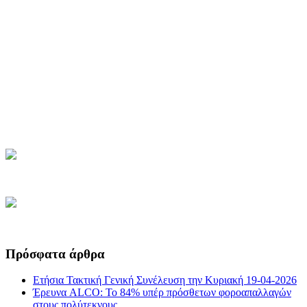
Πρόσφατα άρθρα
Ετήσια Τακτική Γενική Συνέλευση την Κυριακή 19-04-2026
Έρευνα ALCO: Το 84% υπέρ πρόσθετων φοροαπαλλαγών
στους πολύτεκνους