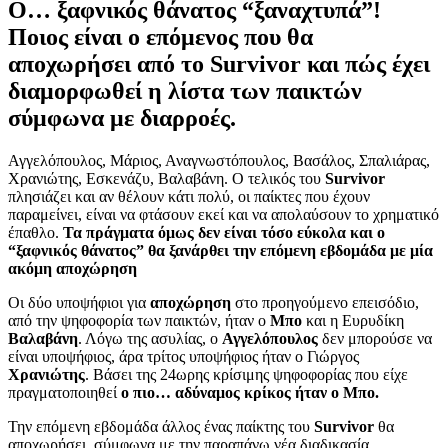
Ο… ξαφνικός θάνατος “ξαναχτυπά”!
Ποιος είναι ο επόμενος που θα
αποχωρήσει από το
Survivor
και πώς έχει
διαμορφωθεί η λίστα των παικτών
σύμφωνα με διαρροές.
Αγγελόπουλος, Μάριος, Αναγνωστόπουλος, Βασάλος, Σπαλιάρας,
Χρανιώτης, Εσκενάζυ, Βαλαβάνη. Ο τελικός του
Survivor
πλησιάζει και αν θέλουν κάτι πολύ, οι παίκτες που έχουν
παραμείνει, είναι να φτάσουν εκεί και να απολαύσουν το χρηματικό
έπαθλο.
Τα πράγματα όμως δεν είναι τόσο εύκολα και ο
“ξαφνικός θάνατος” θα ξανάρθει την επόμενη εβδομάδα με μία
ακόμη αποχώρηση
Οι δύο υποψήφιοι για
αποχώρηση
στο προηγούμενο επεισόδιο,
από την ψηφοφορία των παικτών, ήταν ο
Μπο
και η Ευρυδίκη
Βαλαβάνη
. Λόγω της ασυλίας, ο
Αγγελόπουλος
δεν μπορούσε να
είναι υποψήφιος, άρα τρίτος υποψήφιος ήταν ο Γιώργος
Χρανιώτης
. Βάσει της 24ωρης κρίσιμης ψηφοφορίας που είχε
πραγματοποιηθεί
ο πιο… αδύναμος κρίκος ήταν ο Μπο.
Την επόμενη εβδομάδα άλλος ένας παίκτης του
Survivor
θα
αποχωρήσει, σύμφωνα με την παραπάνω νέα διαδικασία