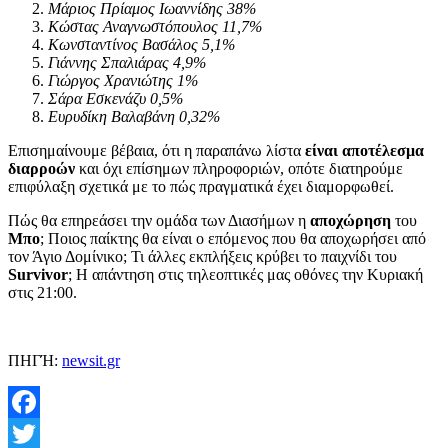
Μάριος Πρίαμος Ιωαννίδης 38%
Κώστας Αναγνωστόπουλος 11,7%
Κωνσταντίνος Βασάλος 5,1%
Γιάννης Σπαλιάρας 4,9%
Γιώργος Χρανιώτης 1%
Σάρα Εσκενάζυ 0,5%
Ευρυδίκη Βαλαβάνη 0,32%
Επισημαίνουμε βέβαια, ότι η παραπάνω λίστα
είναι αποτέλεσμα
διαρροών
και όχι επίσημων πληροφοριών, οπότε διατηρούμε
επιφύλαξη σχετικά με το πώς πραγματικά έχει διαμορφωθεί.
Πώς θα επηρεάσει την ομάδα των Διασήμων η
αποχώρηση
του
Μπο
; Ποιος παίκτης θα είναι ο επόμενος που θα αποχωρήσει από
τον Άγιο Δομίνικο; Τι άλλες εκπλήξεις κρύβει το παιχνίδι του
Survivor
; Η απάντηση στις τηλεοπτικές μας οθόνες την Κυριακή
στις 21:00.
ΠΗΓΉ:
newsit.gr
Facebook