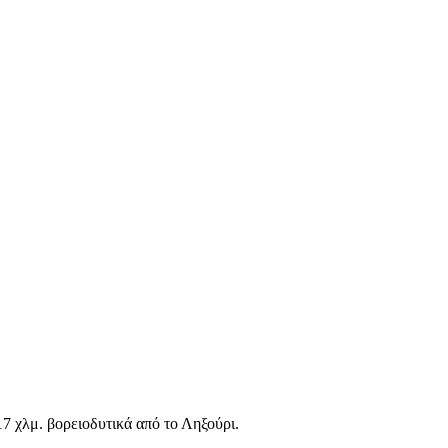
7 χλμ. βορειοδυτικά από το Ληξούρι.