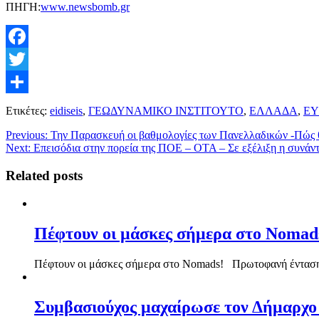
ΠΗΓΗ:
www.newsbomb.gr
Facebook
Twitter
Μοιραστείτε
Ετικέτες:
eidiseis
,
ΓΕΩΔΥΝΑΜΙΚΟ ΙΝΣΤΙΤΟΥΤΟ
,
ΕΛΛΑΔΑ
,
ΕΥ
Previous:
Την Παρασκευή οι βαθμολογίες των Πανελλαδικών -Πώς θα
Next:
Επεισόδια στην πορεία της ΠΟΕ – ΟΤΑ – Σε εξέλιξη η συνάν
Related posts
Πέφτουν οι μάσκες σήμερα στο Nomad
Πέφτουν οι μάσκες σήμερα στο Nomads! Πρωτοφανή ένταση μ
Συμβασιούχος μαχαίρωσε τον Δήμαρχο 