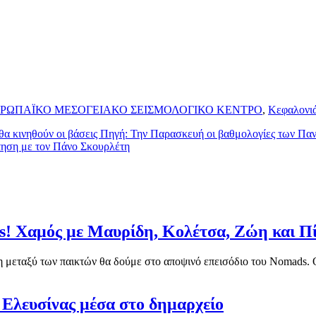
ΡΩΠΑΪΚΟ ΜΕΣΟΓΕΙΑΚΟ ΣΕΙΣΜΟΛΟΓΙΚΟ ΚΕΝΤΡΟ
,
Κεφαλονι
 κινηθούν οι βάσεις Πηγή: Την Παρασκευή οι βαθμολογίες των Παν
τηση με τον Πάνο Σκουρλέτη
s! Χαμός με Μαυρίδη, Κολέτσα, Ζώη και Π
εταξύ των παικτών θα δούμε στο αποψινό επεισόδιο του Nomads. Ο 
Ελευσίνας μέσα στο δημαρχείο