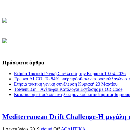
Πρόσφατα άρθρα
Ετήσια Τακτική Γενική Συνέλευση την Κυριακή 19-04-2026
Έρευνα ALCO: Το 84% υπέρ πρόσθετων φοροαπαλλαγών στο
Ετήσια τακτική γενική συνέλευση Κυριακή 23 Μαρτίου
ToMenu.Gr – Ανέπαφοι Κατάλογοι Εστίασης με QR Code
Κατασκευή ιστοσελίδων ηλεκτρονικού καταστήματος δημιουργ
Mediterranean Drift Challenge-Η μεγάλη ε
1 Δεκεμβρίου, 2019
gjouvi
Off
ΑΘΛΗΤΙΚΑ
,