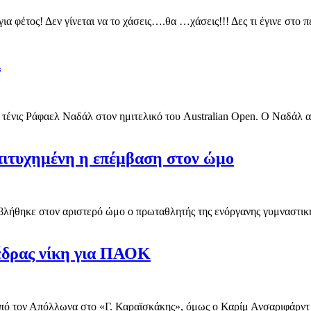
για φέτος! Δεν γίνεται να το χάσεις….θα …χάσεις!!! Δες τι έγινε στ
λ
 τένις Ράφαελ Ναδάλ στον ημιτελικό του Australian Open. Ο Ναδάλ αυτ
Επιτυχημένη η επέμβαση στον ώμο
λήθηκε στον αριστερό ώμο ο πρωταθλητής της ενόργανης γυμναστικής
έδρας νίκη για ΠΑΟΚ
ό τον Απόλλωνα στο «Γ. Καραϊσκάκης», όμως ο Καρίμ Ανσαριφάρντ ή