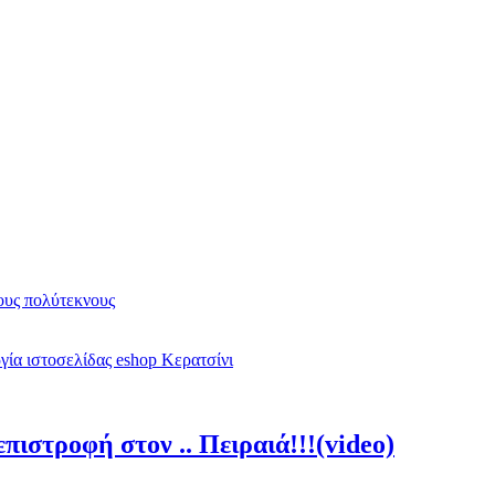
υς πολύτεκνους
ία ιστοσελίδας eshop Κερατσίνι
πιστροφή στον .. Πειραιά!!!(video)