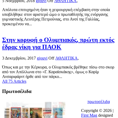
5 Νοεμβρίου, 2018
gjouvi
Off
ΑΘΛΗΤΙΚΑ
,
Απόλυτα επιτυχημένη ήταν η χειρουργική επέμβαση στην οποία
υποβλήθηκε στον αριστερό ώμο ο πρωταθλητής της ενόργανης
γυμναστικής Λευτέρης Πετρούνιας, στο Ανσί της Γαλλίας,
προκειμένου να...
Στην κορυφή ο Ολυμπιακός, πρώτη εκτός
έδρας νίκη για ΠΑΟΚ
3 Δεκεμβρίου, 2017
gjouvi
Off
ΑΘΛΗΤΙΚΑ
,
Όπως και με την Κέρκυρα, ο Ολυμπιακός βρέθηκε πίσω στο σκορ
από τον Απόλλωνα στο «Γ. Καραϊσκάκης», όμως ο Καρίμ
Ανσαριφάρντ ήρθε από τον πάγκο...
All 75 Articles
Πρωτοσέλιδα
πρωτοσέλιδα
Copyright © 2026 |
First Mag
designed