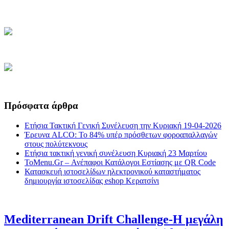
Πρόσφατα άρθρα
Ετήσια Τακτική Γενική Συνέλευση την Κυριακή 19-04-2026
Έρευνα ALCO: Το 84% υπέρ πρόσθετων φοροαπαλλαγών
στους πολύτεκνους
Ετήσια τακτική γενική συνέλευση Κυριακή 23 Μαρτίου
ToMenu.Gr – Ανέπαφοι Κατάλογοι Εστίασης με QR Code
Κατασκευή ιστοσελίδων ηλεκτρονικού καταστήματος
δημιουργία ιστοσελίδας eshop Κερατσίνι
Mediterranean Drift Challenge-Η μεγάλη