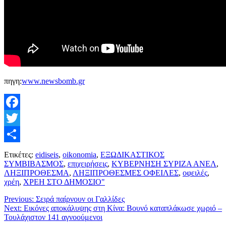
πηγη:
www.newsbomb.gr
Facebook
Twitter
Μοιραστείτε
Ετικέτες:
eidiseis
,
oikonomia
,
ΕΞΩΔΙΚΑΣΤΙΚΟΣ
ΣΥΜΒΙΒΑΣΜΟΣ
,
επιχειρήσεις
,
ΚΥΒΕΡΝΗΣΗ ΣΥΡΙΖΑ ΑΝΕΛ
,
ΛΗΞΙΠΡΟΘΕΣΜΑ
,
ΛΗΞΙΠΡΟΘΕΣΜΕΣ ΟΦΕΙΛΕΣ
,
οφειλές
,
χρέη
,
ΧΡΕΗ ΣΤΟ ΔΗΜΟΣΙΟ"
Previous:
Σειρά παίρνουν οι Γαλλίδες
Next:
Εικόνες αποκάλυψης στη Κίνα: Βουνό καταπλάκωσε χωριό –
Τουλάχιστον 141 αγνοούμενοι