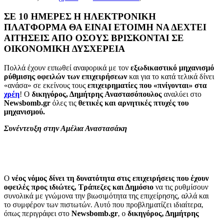
ΣΕ 10 ΗΜΕΡΕΣ Η ΗΛΕΚΤΡΟΝΙΚΗ
ΠΛΑΤΦΟΡΜΑ ΘΑ ΕΙΝΑΙ ΕΤΟΙΜΗ ΝΑ ΔΕΧΤΕΙ
ΑΙΤΗΣΕΙΣ ΑΠΟ ΟΣΟΥΣ ΒΡΙΣΚΟΝΤΑΙ ΣΕ
ΟΙΚΟΝΟΜΙΚΗ ΔΥΣΧΕΡΕΙΑ
Πολλά έχουν ειπωθεί αναφορικά με τον
εξωδικαστικό μηχανισμό
ρύθμισης οφειλών των επιχειρήσεων
και για το κατά τελικά δίνει
«ανάσα» σε εκείνους τους
επιχειρηματίες που «πνίγονται» στα
χρέη
! Ο
δικηγόρος, Δημήτρης Αναστασόπουλος
αναλύει στο
Newsbomb.gr
όλες τις
θετικές και αρνητικές πτυχές του
μηχανισμού.
Συνέντευξη στην Αμέλια Αναστασάκη
Ο
νέος νόμος δίνει τη δυνατότητα στις επιχειρήσεις που έχουν
οφειλές προς ιδιώτες, Τράπεζες και Δημόσιο
να τις ρυθμίσουν
συνολικά με γνώμονα την βιωσιμότητα της επιχείρησης, αλλά και
το συμφέρον των πιστωτών. Αυτό που προβληματίζει ιδιαίτερα,
όπως περιγράφει στο
Newsbomb.gr
, ο
δικηγόρος, Δημήτρης