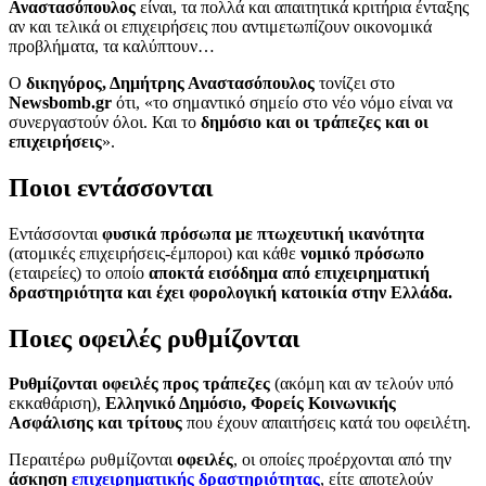
Αναστασόπουλος
είναι, τα πολλά και απαιτητικά κριτήρια ένταξης
αν και τελικά οι επιχειρήσεις που αντιμετωπίζουν οικονομικά
προβλήματα, τα καλύπτουν…
Ο
δικηγόρος, Δημήτρης Αναστασόπουλος
τονίζει στο
Newsbomb.gr
ότι, «το σημαντικό σημείο στο νέο νόμο είναι να
συνεργαστούν όλοι. Και το
δημόσιο και οι τράπεζες και οι
επιχειρήσεις
».
Ποιοι εντάσσονται
Εντάσσονται
φυσικά πρόσωπα με πτωχευτική ικανότητα
(ατομικές επιχειρήσεις-έμποροι) και κάθε
νομικό πρόσωπο
(εταιρείες) το οποίο
αποκτά εισόδημα από επιχειρηματική
δραστηριότητα και έχει φορολογική κατοικία στην Ελλάδα.
Ποιες οφειλές ρυθμίζονται
Ρυθμίζονται οφειλές προς τράπεζες
(ακόμη και αν τελούν υπό
εκκαθάριση),
Ελληνικό Δημόσιο, Φορείς Κοινωνικής
Ασφάλισης και τρίτους
που έχουν απαιτήσεις κατά του οφειλέτη.
Περαιτέρω ρυθμίζονται
οφειλές
, οι οποίες προέρχονται από την
άσκηση
επιχειρηματικής δραστηριότητας
, είτε αποτελούν