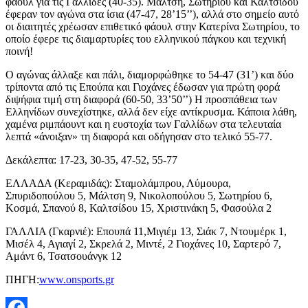
φάουλ για τις Γαλλίδες (40-35). Μάλτση, Σωτηρίου και Καλτσίδου
έφεραν τον αγώνα στα ίσια (47-47, 28’15’’), αλλά στο σημείο αυτό
οι διαιτητές χρέωσαν επιθετικό φάουλ στην Κατερίνα Σωτηρίου, το
οποίο έφερε τις διαμαρτυρίες του ελληνικού πάγκου και τεχνική
ποινή!
Ο αγώνας άλλαξε και πάλι, διαμορφώθηκε το 54-47 (31’) και δύο
τρίποντα από τις Επούπα και Γιοχάνες έδωσαν για πρώτη φορά
διψήφια τιμή στη διαφορά (60-50, 33’50’’) Η προσπάθεια των
Ελληνίδων συνεχίστηκε, αλλά δεν είχε αντίκρυσμα. Κάποια λάθη,
χαμένα ριμπάουντ και η ευστοχία των Γαλλίδων στα τελευταία
λεπτά «άνοιξαν» τη διαφορά και οδήγησαν στο τελικό 55-77.
Δεκάλεπτα: 17-23, 30-35, 47-52, 55-77
ΕΛΛΑΔΑ (Κεραμιδάς): Σταμολάμπρου, Λύμουρα,
Σπυριδοπούλου 5, Μάλτση 9, Νικολοπούλου 5, Σωτηρίου 6,
Κοσμά, Σπανού 8, Καλτσίδου 15, Χριστινάκη 5, Φασούλα 2
ΓΑΛΛΙΑ (Γκαρνιέ): Επουπά 11,Μιγιέμ 13, Σιάκ 7, Ντουμέρκ 1,
Μισέλ 4, Αγιαγί 2, Σκρελά 2, Μιντέ, 2 Γιοχάνες 10, Σαρτερό 7,
Αμάντ 6, Τσατσουάνγκ 12
ΠΗΓΗ:
www.onsports.gr