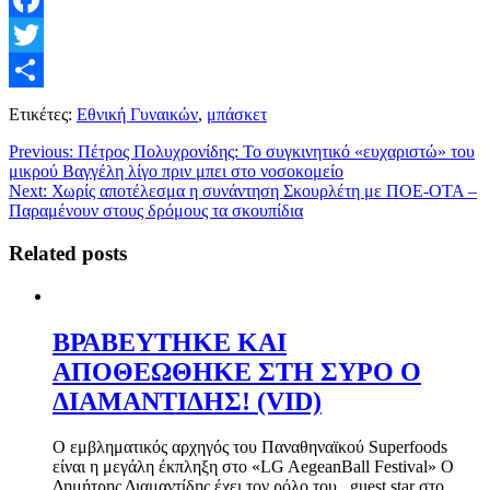
Facebook
Twitter
Μοιραστείτε
Ετικέτες:
Εθνική Γυναικών
,
μπάσκετ
Previous:
Πέτρος Πολυχρονίδης: Το συγκινητικό «ευχαριστώ» του
μικρού Βαγγέλη λίγο πριν μπει στο νοσοκομείο
Next:
Χωρίς αποτέλεσμα η συνάντηση Σκουρλέτη με ΠΟΕ-ΟΤΑ –
Παραμένουν στους δρόμους τα σκουπίδια
Related posts
ΒΡΑΒΕΥΤΗΚΕ ΚΑΙ
ΑΠΟΘΕΩΘΗΚΕ ΣΤΗ ΣΥΡΟ Ο
ΔΙΑΜΑΝΤΙΔΗΣ! (VID)
Ο εμβληματικός αρχηγός του Παναθηναϊκού Superfoods
είναι η μεγάλη έκπληξη στο «LG AegeanBall Festival» Ο
Δημήτρης Διαμαντίδης έχει τον ρόλο του.. guest star στο