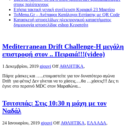
στους πολύτεκνους
Ετήσια τακτική γενική συνέλευση Κυριακή 23 Μαρτίου
ToMenu.Gr – Ανέπαφοι Κατάλογοι Εστίασης με QR Code
Κατασκευή ιστοσελίδων ηλεκτρονικού καταστήματος
δημιουργία ιστοσελίδας eshop Κερατσίνι
Mediterranean Drift Challenge-Η μεγάλη
επιστροφή στον .. Πειραιά!!!(video)
1 Δεκεμβρίου, 2019
gjouvi
Off
ΑΘΛΗΤΙΚΑ
,
Πάρτε μάσκες και …..ετοιμαστείτε για τον δυνατότερο αγώνα
Drift για φέτος! Δεν γίνεται να το χάσεις….θα …χάσεις!!! Δες τι
έγινε στο περσινό MDC στον Μαραθώνα...
Τσιτσιπάς: Στις 10:30 η μάχη με τον
Ναδάλ
24 Ιανουαρίου, 2019
gjouvi
Off
ΑΘΛΗΤΙΚΑ
,
ΕΛΛΑΔΑ
,