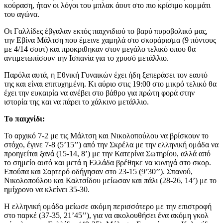
κούραση, ήταν οι λόγοι του μπλακ άουτ στο πιο κρίσιμο κομμάτι
του αγώνα.
Οι Γαλλίδες έβγαλαν εκτός παιχνιδιού το βαρύ πυροβολικό μας,
την Εβίνα Μάλτση που έμεινε χαμηλά στο σκοράρισμα (9 πόντους
με 4/14 σουτ) και προκριθηκαν στον μεγάλο τελικό οπου θα
αντιμετωπίσουν την Ισπανία για το χρυσό μετάλλιο.
Παρόλα αυτά, η Εθνική Γυναικών έχει ήδη ξεπεράσει τον εαυτό
της και είναι επιτυχημένη. Κι αύριο στις 19:00 στο μικρό τελικό θα
έχει την ευκαιρία να ανέβει στο βάθρο για πρώτη φορά στην
ιστορία της και να πάρει το χάλκινο μετάλλιο.
Το παιχνίδι:
Το αρχικό 7-2 με τις Μάλτση και Νικολοπούλου να βρίσκουν το
στόχο, έγινε 7-8 (5’15’’) από την Σκρέλα με την ελληνική ομάδα να
προηγείται ξανά (15-14, 8’) με την Κατερίνα Σωτηρίου, αλλά από
το σημείο αυτό και μετά η Ελλάδα βρέθηκε να κυνηγά στο σκορ.
Επούπα και Σαρτερό οδήγησαν στο 23-15 (9’30’’). Σπανού,
Νικολοπούλου και Καλτσίδου μείωσαν και πάλι (28-26, 14’) με το
ημίχρονο να κλείνει 35-30.
Η ελληνική ομάδα μείωσε ακόμη περισσότερο με την επιστροφή
στο παρκέ (37-35, 21’45’’), για να ακολουθήσει ένα ακόμη γκολ