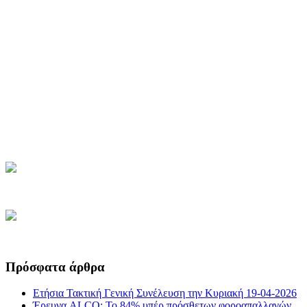
Πρόσφατα άρθρα
Ετήσια Τακτική Γενική Συνέλευση την Κυριακή 19-04-2026
Έρευνα ALCO: Το 84% υπέρ πρόσθετων φοροαπαλλαγών