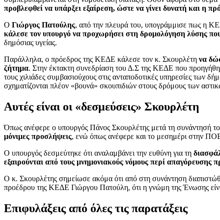
προβλεφθεί να υπάρξει εξαίρεση, ώστε να γίνει δυνατή και η 
Ο
Γιώργος Πατούλης
, από την πλευρά του, υπογράμμισε πως η 
κάλεσε τον υπουργό να προχωρήσει στη δρομολόγηση λύσης που
δημόσιας υγείας.
Παράλληλα, ο πρόεδρος της ΚΕΔΕ κάλεσε τον κ. Σκουρλέτη
να δώσ
ζήτημα
. Στην έκτακτη συνεδρίαση του Δ.Σ της ΚΕΔΕ που προηγήθη
τους χιλιάδες συμβασιούχους στις ανταποδοτικές υπηρεσίες των δή
σχηματίζονται πλέον «βουνά» σκουπιδιών στους δρόμους των αστικ
Αυτές είναι οι «δεσμεύσεις» Σκουρλέτη
Όπως ανέφερε ο υπουργός Πάνος Σκουρλέτης μετά τη συνάντησή τ
μόνιμες προσλήψεις
, ενώ όπως ανέφερε και το μεσημέρι στην ΠΟΕ
Ο υπουργός δεσμεύτηκε ότι αναλαμβάνει την ευθύνη για τη
διασφάλ
εξαιρούνται από τους μνημονιακούς νόμους περί απαγόρευσης 
Ο κ. Σκουρλέτης σημείωσε ακόμα ότι από στη συνάντηση διαπιστώθη
προέδρου της ΚΕΔΕ Γιώργου Πατούλη, ότι η γνώμη της Ένωσης είναι
Επιφυλάξεις από όλες τις παρατάξεις