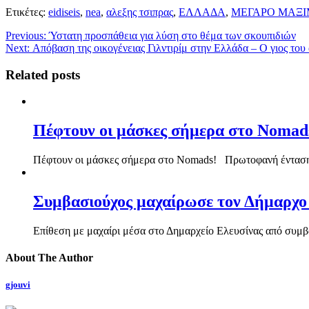
Μοιραστείτε
Ετικέτες:
eidiseis
,
nea
,
αλεξης τσιπρας
,
ΕΛΛΑΔΑ
,
ΜΕΓΑΡΟ ΜΑΞ
Previous:
Ύστατη προσπάθεια για λύση στο θέμα των σκουπιδιών
Next:
Απόβαση της οικογένειας Γιλντιρίμ στην Ελλάδα – Ο γιος του 
Related posts
Πέφτουν οι μάσκες σήμερα στο Nomad
Πέφτουν οι μάσκες σήμερα στο Nomads! Πρωτοφανή ένταση μ
Συμβασιούχος μαχαίρωσε τον Δήμαρχο 
Επίθεση με μαχαίρι μέσα στο Δημαρχείο Ελευσίνας από συμβα
About The Author
gjouvi