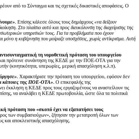
ρέουν από το Σύνταγμα και τις σχετικές δικαστικές αποφάσεις. Ο
ίνουμε»
. Επίσης κάλεσε όλους τους δημάρχους
«να δείξουν
οίκηση. Στο πλαίσιο αυτό και προς διευκόλυνση της διαχείρισης της
 εσωτερικών υπηρεσιών τους. Για τα προβλήματα που έχουν
 και μόνο η κυβέρνηση που μοίραζε υποσχέσεις, χωρίς αντίκρισμα. Αυτή
 αντισυνταγματική τη νομοθετική πρόταση του υπουργείου
ς και πρότεινε συνάντηση της ΚΕΔΕ με την ΠΟΕ-ΟΤΑ για την
τήν (κινητικότητα, υπερωρίες, μερική απασχόληση κ.λ.π).
ούργησε»
. Χαρακτήρισε την πρόταση του υπουργείου, εφόσον δεν
αι κάποιες της ΠΟΕ-ΟΤΑ»
. Ο επικεφαλής της
ει έκκληση η ΚΕΔΕ προς τους εργαζομένους να αναστείλουν τις
πίσης, να αναλάβει η ΚΕΔΕ πρωτοβουλία, ώστε όλα τα πολιτικά
κή πρόταση που «σκοπό έχει να εξαπατήσει τους
 βάρος των συμβασιούχων», ζήτησαν την μετατροπή όλων των
ς και αποκλειστικής απασχόλησης.