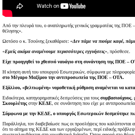
Από την πλευρά του, ο αναπληρωτής γενικός γραμματέας της ΠΟΕ 
θέλησης».
Ωστόσο ο κ. Τσούνης ξεκαθάρισε: «
Δεν πάμε να πιούμε καφέ, πάμ
«
Εμείς ακόμα αναμένουμε περισσότερες εγγυήσεις
», πρόσθεσε.
Είχε προηγηθεί το χθεσινό ναυάγιο στη συνάντηση της ΠΟΕ – Ο
Η κίνηση αυτή του υπουργού Εσωτερικών, σύμφωνα με πληροφορίες,
στο Μέγαρο Μαξίμου την αντιπροσωπεία της ΠΟΕ – ΟΤΑ.
Εξάλλου, «βελτιωμένη» νομοθετική ρύθμιση αναμένεται να κατ
Ειδικότερα, κατηγορηματικές δεσμεύσεις για τους
συμβασιούχους
,
Σκουρλέτης
στην
ΚΕΔΕ
, σε συνάντηση που είχε με αντιπροσωπεία
Σύμφωνα με την ΚΕΔΕ, ο υπουργός Εσωτερικών δεσμεύτηκε πως 
Παράλληλα, τον διαβεβαίωσε πως οι προσλήψεις που καλύπτονται 
ότι το αίτημα της ΚΕΔΕ και των εργαζομένων, περί ειδικής πρόβλ
συμπεριλαμβάνεται στη νομοθετική διάταξη. Όσον αφορά στο θέμα π