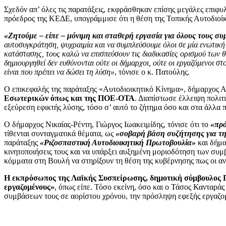
Σχεδόν απ’ όλες τις παρατάξεις, εκφράσθηκαν επίσης μεγάλες επιφυ
πρόεδρος της ΚΕΔΕ, υπογράμμισε ότι η θέση της Τοπικής Αυτοδιοίκ
«Ζητούμε – είπε – μόνιμη και σταθερή εργασία για όλους τους σ
αυτοσυγκράτηση, ψυχραιμία και να συμπλεύσουμε όλοι σε μία ενωτική 
κατάστασης, τους καλώ να επισπεύσουν τις διαδικασίες ορισμού των 
δημιουργηθεί δεν ευθύνονται ούτε οι δήμαρχοι, ούτε οι εργαζόμενοι σ
είναι που πρέπει να δώσει τη λύση»
, τόνισε ο κ. Πατούλης.
Ο επικεφαλής της παράταξης «Αυτοδιοικητικό Κίνημα», δήμαρχος 
Εσωτερικών όπως και της ΠΟΕ-ΟΤΑ
. Διαπίστωσε έλλειψη πολι
εξεύρεση εφικτής λύσης, τόσο σ’ αυτό το ζήτημα όσο και στα άλλα 
Ο δήμαρχος Νικαίας-Ρέντη, Γιώργος Ιωακειμίδης, τόνισε ότι το
«πρό
τίθενται συνταγματικά θέματα, ως
«σοβαρή βάση συζήτησης για τη
παράταξης
«Ριζοσπαστική Αυτοδιοικητική Πρωτοβουλία»
και δήμα
κινητοποιήσεις τους και να υπάρξει αυξημένη μοριοδότηση των συ
κόμματα στη Βουλή να στηρίξουν τη θέση της κυβέρνησης πως οι α
Η
εκπρόσωπος της Λαϊκής Συσπείρωσης, δημοτική σύμβουλος Πε
εργαζομένους»
, όπως είπε. Τόσο εκείνη, όσο και ο Τάσος Κανταρά
συμβάσεων τους σε αορίστου χρόνου, την πρόσληψη εφεξής εργαζομ