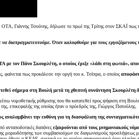
– ΟΤΑ, Γιάννης Τσούνης, δήλωσε το πρωί της Τρίτης στον ΣΚΑΪ πως
ε να διαπραγματευτούμε. Όταν καλυφθούμε για τους εργαζόμενους 
ΤΑ με τον Πάνο Σκουρλέτη, ο οποίος έριξε «λάδι στη φωτιά», α
 φαίνεται πως προκάλεσε την οργή του κ. Τσίπρα, ο οποίος
αποφάσισ
ατεθεί σήμερα στη Βουλή μετά τη χθεσινή συνάντηση Σκουρλέτη
 μέσω νομοθετικής ρύθμισης που θα κατατεθεί προς ψήφιση στη Βουλ
 της, επικεφαλής της οποίας ήταν ο πρόεδρός της, Γιώργος Πατούλης.
αναλαμβάνει την ευθύνη για τη διασφάλιση της συνταγματικότη
από ανταποδοτικές δαπάνες
εξαιρούνται από τους μνημονιακούς νό
εψης μοριοδότησης των συμβασιούχων σε διαγωνισμούς προσλήψεως μό
ου έθεσε η ΚΕΔΕ, σχετικά με το ισχύον απαγορευτικό όριο ηλικίας 