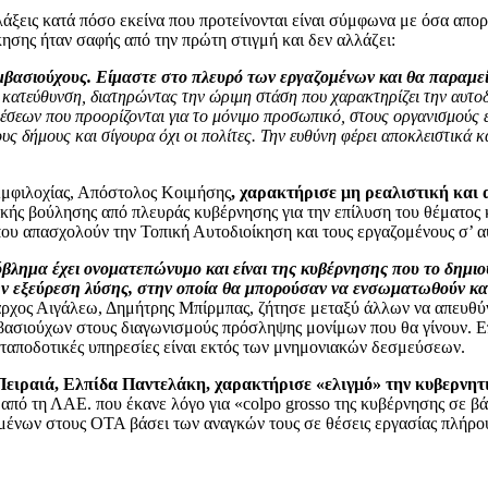
λάξεις κατά πόσο εκείνα που προτείνονται είναι σύμφωνα με όσα απορ
ησης ήταν σαφής από την πρώτη στιγμή και δεν αλλάζει:
υμβασιούχους. Είμαστε στο πλευρό των εργαζομένων και θα παραμε
κατεύθυνση, διατηρώντας την ώριμη στάση που χαρακτηρίζει την αυτοδι
θέσεων που προορίζονται για το μόνιμο προσωπικό, στους οργανισμούς
τους δήμους και σίγουρα όχι οι πολίτες. Την ευθύνη φέρει αποκλειστικά
Αμφιλοχίας, Απόστολος Κοιμήσης
, χαρακτήρισε μη ρεαλιστική και
τικής βούλησης από πλευράς κυβέρνησης για την επίλυση του θέματο
που απασχολούν την Τοπική Αυτοδιοίκηση και τους εργαζομένους σ’ αυ
βλημα έχει ονοματεπώνυμο και είναι της κυβέρνησης που το δημι
ν εξεύρεση λύσης, στην οποία θα μπορούσαν να ενσωματωθούν κ
ρχος Αιγάλεω, Δημήτρης Μπίρμπας, ζήτησε μεταξύ άλλων να απευθύν
μβασιούχων στους διαγωνισμούς πρόσληψης μονίμων που θα γίνουν. Ε
νταποδοτικές υπηρεσίες είναι εκτός των μνημονιακών δεσμεύσεων.
ιραιά, Ελπίδα Παντελάκη, χαρακτήρισε «ελιγμό» την κυβερνητι
ς από τη ΛΑΕ. που έκανε λόγο για «colpo grosso της κυβέρνησης σε
ένων στους ΟΤΑ βάσει των αναγκών τους σε θέσεις εργασίας πλήρου