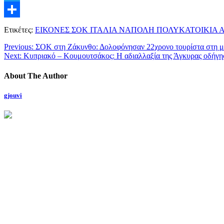
Twitter
Μοιραστείτε
Ετικέτες:
ΕΙΚΟΝΕΣ ΣΟΚ ΙΤΑΛΙΑ ΝΑΠΟΛΗ ΠΟΛΥΚΑΤΟΙΚΙΑ 
Previous:
ΣΟΚ στη Ζάκυνθο: Δολοφόνησαν 22χρονο τουρίστα στη μ
Next:
Κυπριακό – Κουμουτσάκος: Η αδιαλλαξία της Άγκυρας οδήγη
About The Author
gjouvi