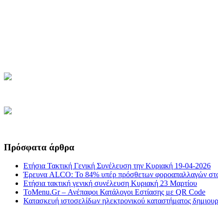
Πρόσφατα άρθρα
Ετήσια Τακτική Γενική Συνέλευση την Κυριακή 19-04-2026
Έρευνα ALCO: Το 84% υπέρ πρόσθετων φοροαπαλλαγών στο
Ετήσια τακτική γενική συνέλευση Κυριακή 23 Μαρτίου
ToMenu.Gr – Ανέπαφοι Κατάλογοι Εστίασης με QR Code
Κατασκευή ιστοσελίδων ηλεκτρονικού καταστήματος δημιουργ