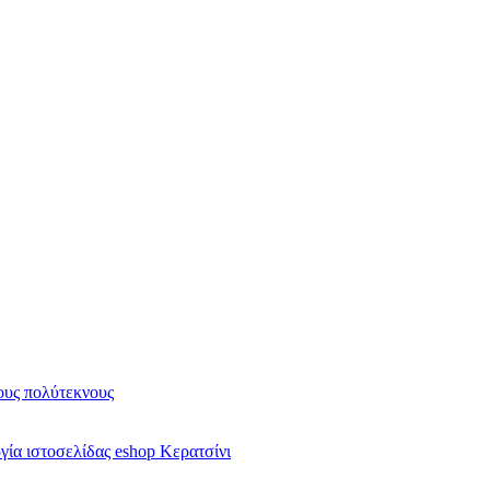
υς πολύτεκνους
ία ιστοσελίδας eshop Κερατσίνι