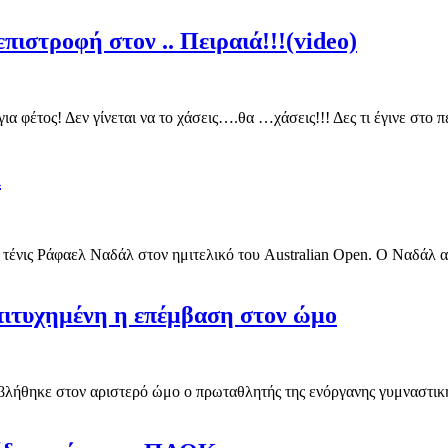
πιστροφή στον .. Πειραιά!!!(video)
για φέτος! Δεν γίνεται να το χάσεις….θα …χάσεις!!! Δες τι έγινε στ
λ
 τένις Ράφαελ Ναδάλ στον ημιτελικό του Australian Open. Ο Ναδάλ αυτ
Επιτυχημένη η επέμβαση στον ώμο
λήθηκε στον αριστερό ώμο ο πρωταθλητής της ενόργανης γυμναστικής