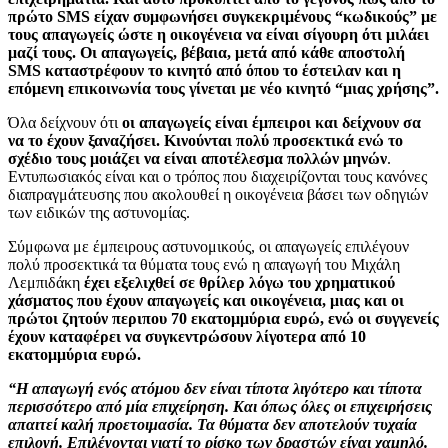
πρώτο SMS είχαν συμφωνήσει συγκεκριμένους “κωδικούς” με
τους απαγωγείς ώστε η οικογένεια να είναι σίγουρη ότι μιλάει
μαζί τους. Οι απαγωγείς, βέβαια, μετά από κάθε αποστολή
SMS καταστρέφουν το κινητό από όπου το έστειλαν και η
επόμενη επικοινωνία τους γίνεται με νέο κινητό “μιας χρήσης”.
Όλα δείχνουν ότι
οι απαγωγείς είναι έμπειροι και δείχνουν σα
να το έχουν ξαναζήσει. Κινούνται πολύ προσεκτικά ενώ το
σχέδιο τους μοιάζει να είναι αποτέλεσμα πολλών μηνών
.
Εντυπωσιακός είναι και ο τρόπος που διαχειρίζονται τους κανόνες
διαπραγμάτευσης που ακολουθεί η οικογένεια βάσει των οδηγιών
των ειδικών της αστυνομίας.
Σύμφωνα με έμπειρους αστυνομικούς, οι απαγωγείς επιλέγουν
πολύ προσεκτικά τα θύματα τους ενώ η απαγωγή του Μιχάλη
Λεμπιδάκη
έχει εξελιχθεί σε θρίλερ λόγω του χρηματικού
χάσματος που έχουν απαγωγείς και οικογένεια, μιας και οι
πρώτοι ζητούν περιπου 70 εκατομμύρια ευρώ, ενώ οι συγγενείς
έχουν καταφέρει να συγκεντρώσουν λίγοτερα από 10
εκατομμύρια ευρώ.
“Η απαγωγή ενός ατόμου δεν είναι τίποτα λιγότερο και τίποτα
περισσότερο από μία επιχείρηση. Και όπως όλες οι επιχειρήσεις
απαιτεί καλή προετοιμασία. Τα θύματα δεν αποτελούν τυχαία
επιλογή. Επιλέγονται γιατί το ρίσκο των δραστών είναι χαμηλό.