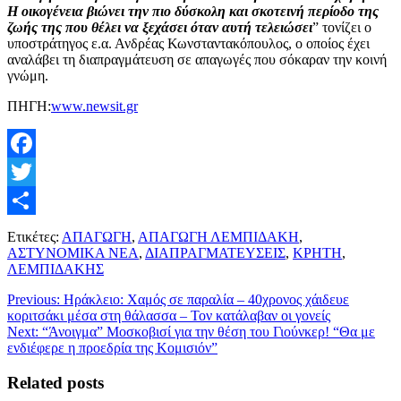
Η οικογένεια βιώνει την πιο δύσκολη και σκοτεινή περίοδο της
ζωής της που θέλει να ξεχάσει όταν αυτή τελειώσει
” τονίζει ο
υποστράτηγος ε.α. Ανδρέας Κωνσταντακόπουλος, ο οποίος έχει
αναλάβει τη διαπραγμάτευση σε απαγωγές που σόκαραν την κοινή
γνώμη.
ΠΗΓΗ:
www.newsit.gr
Facebook
Twitter
Μοιραστείτε
Ετικέτες:
ΑΠΑΓΩΓΗ
,
ΑΠΑΓΩΓΗ ΛΕΜΠΙΔΑΚΗ
,
ΑΣΤΥΝΟΜΙΚΑ ΝΕΑ
,
ΔΙΑΠΡΑΓΜΑΤΕΥΣΕΙΣ
,
ΚΡΗΤΗ
,
ΛΕΜΠΙΔΑΚΗΣ
Previous:
Ηράκλειο: Χαμός σε παραλία – 40χρονος χάιδευε
κοριτσάκι μέσα στη θάλασσα – Τον κατάλαβαν οι γονείς
Next:
“Άνοιγμα” Μοσκοβισί για την θέση του Γιούνκερ! “Θα με
ενδιέφερε η προεδρία της Κομισιόν”
Related posts