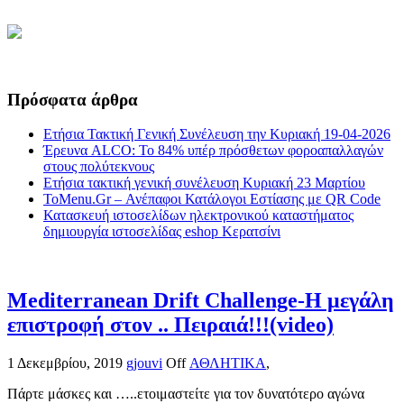
Πρόσφατα άρθρα
Ετήσια Τακτική Γενική Συνέλευση την Κυριακή 19-04-2026
Έρευνα ALCO: Το 84% υπέρ πρόσθετων φοροαπαλλαγών
στους πολύτεκνους
Ετήσια τακτική γενική συνέλευση Κυριακή 23 Μαρτίου
ToMenu.Gr – Ανέπαφοι Κατάλογοι Εστίασης με QR Code
Κατασκευή ιστοσελίδων ηλεκτρονικού καταστήματος
δημιουργία ιστοσελίδας eshop Κερατσίνι
Mediterranean Drift Challenge-Η μεγάλη
επιστροφή στον .. Πειραιά!!!(video)
1 Δεκεμβρίου, 2019
gjouvi
Off
ΑΘΛΗΤΙΚΑ
,
Πάρτε μάσκες και …..ετοιμαστείτε για τον δυνατότερο αγώνα