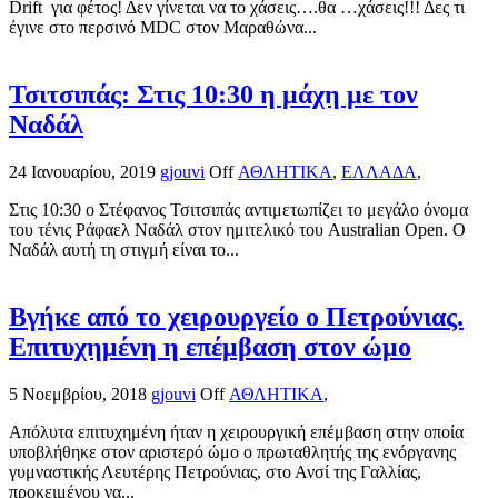
Drift για φέτος! Δεν γίνεται να το χάσεις….θα …χάσεις!!! Δες τι
έγινε στο περσινό MDC στον Μαραθώνα...
Τσιτσιπάς: Στις 10:30 η μάχη με τον
Ναδάλ
24 Ιανουαρίου, 2019
gjouvi
Off
ΑΘΛΗΤΙΚΑ
,
ΕΛΛΑΔΑ
,
Στις 10:30 ο Στέφανος Τσιτσιπάς αντιμετωπίζει το μεγάλο όνομα
του τένις Ράφαελ Ναδάλ στον ημιτελικό του Australian Open. Ο
Ναδάλ αυτή τη στιγμή είναι το...
Βγήκε από το χειρουργείο ο Πετρούνιας.
Επιτυχημένη η επέμβαση στον ώμο
5 Νοεμβρίου, 2018
gjouvi
Off
ΑΘΛΗΤΙΚΑ
,
Απόλυτα επιτυχημένη ήταν η χειρουργική επέμβαση στην οποία
υποβλήθηκε στον αριστερό ώμο ο πρωταθλητής της ενόργανης
γυμναστικής Λευτέρης Πετρούνιας, στο Ανσί της Γαλλίας,
προκειμένου να...