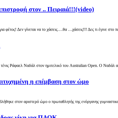
πιστροφή στον .. Πειραιά!!!(video)
για φέτος! Δεν γίνεται να το χάσεις….θα …χάσεις!!! Δες τι έγινε στ
λ
 τένις Ράφαελ Ναδάλ στον ημιτελικό του Australian Open. Ο Ναδάλ αυτ
Επιτυχημένη η επέμβαση στον ώμο
λήθηκε στον αριστερό ώμο ο πρωταθλητής της ενόργανης γυμναστικής
έδρας νίκη για ΠΑΟΚ