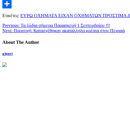
Twitter
Μοιραστείτε
Ετικέτες:
ΕΥΡΩ ΟΧΗΜΑΤΑ ΕΙΧΑΝ ΟΧΗΜΑΤΩΝ ΠΡΟΣΤΙΜΑ ΔΙ
Previous:
Τα ζώδια σήμερα Παρασκευή 1 Σεπτεμβρίου !!!
Next:
Προσοχή: Κατασχέθηκαν ακατάλληλα κρέατα στον Πειραιά
About The Author
gjouvi