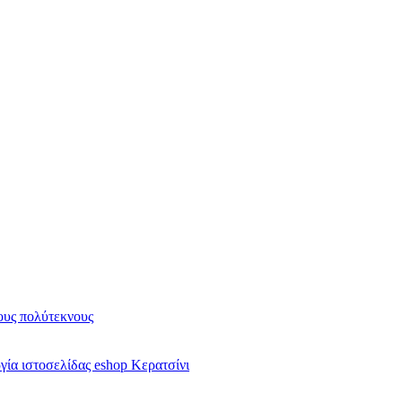
υς πολύτεκνους
ία ιστοσελίδας eshop Κερατσίνι