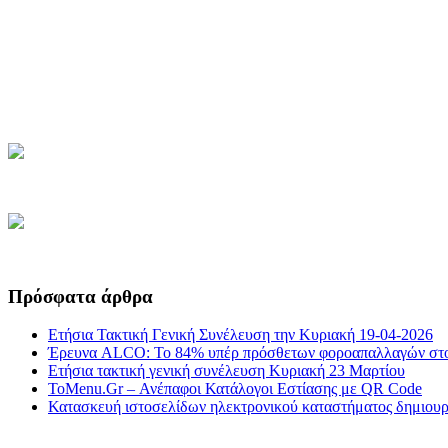
Πρόσφατα άρθρα
Ετήσια Τακτική Γενική Συνέλευση την Κυριακή 19-04-2026
Έρευνα ALCO: Το 84% υπέρ πρόσθετων φοροαπαλλαγών στο
Ετήσια τακτική γενική συνέλευση Κυριακή 23 Μαρτίου
ToMenu.Gr – Ανέπαφοι Κατάλογοι Εστίασης με QR Code
Κατασκευή ιστοσελίδων ηλεκτρονικού καταστήματος δημιουργ