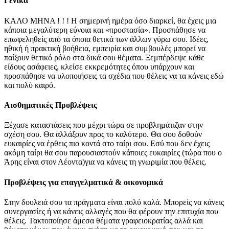
Γενικά
ΚΑΛΟ ΜΗΝΑ ! ! ! Η σημερινή ημέρα όσο διαρκεί, θα έχεις μια
κάποια μεγαλύτερη εύνοια και «προστασία». Προσπάθησε να
επωφεληθείς από τα όποια θετικά των άλλων γύρω σου. Ιδέες,
ηθική ή πρακτική βοήθεια, εμπειρία και συμβουλές μπορεί να
παίξουν θετικό ρόλο στα δικά σου θέματα. Ξεμπέρδεψε κάθε
είδους ασάφειες, κλείσε εκκρεμότητες όπου υπάρχουν και
προσπάθησε να υλοποιήσεις τα σχέδια που θέλεις να τα κάνεις εδώ
και πολύ καιρό.
Αισθηματικές Προβλέψεις
Ξέχασε καταστάσεις που μέχρι τώρα σε προβλημάτιζαν στην
σχέση σου. Θα αλλάξουν προς το καλύτερο. Θα σου δοθούν
ευκαιρίες να έρθεις πιο κοντά στο ταίρι σου. Εσύ που δεν έχεις
ακόμη ταίρι θα σου παρουσιαστούν κάποιες ευκαιρίες (τώρα που ο
Άρης είναι στον Λέοντα)για να κάνεις τη γνωριμία που θέλεις.
Προβλέψεις για επαγγελματικά & οικονομικά
Στην δουλειά σου τα πράγματα είναι πολύ καλά. Μπορείς να κάνεις
συνεργασίες ή να κάνεις αλλαγές που θα φέρουν την επιτυχία που
θέλεις. Τακτοποίησε άμεσα θέματα γραφειοκρατίας αλλά και