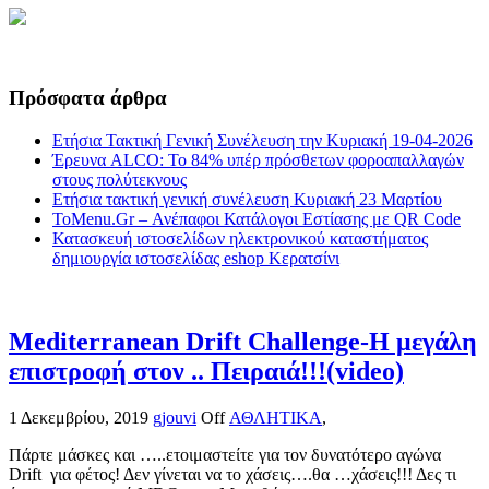
Πρόσφατα άρθρα
Ετήσια Τακτική Γενική Συνέλευση την Κυριακή 19-04-2026
Έρευνα ALCO: Το 84% υπέρ πρόσθετων φοροαπαλλαγών
στους πολύτεκνους
Ετήσια τακτική γενική συνέλευση Κυριακή 23 Μαρτίου
ToMenu.Gr – Ανέπαφοι Κατάλογοι Εστίασης με QR Code
Κατασκευή ιστοσελίδων ηλεκτρονικού καταστήματος
δημιουργία ιστοσελίδας eshop Κερατσίνι
Mediterranean Drift Challenge-Η μεγάλη
επιστροφή στον .. Πειραιά!!!(video)
1 Δεκεμβρίου, 2019
gjouvi
Off
ΑΘΛΗΤΙΚΑ
,
Πάρτε μάσκες και …..ετοιμαστείτε για τον δυνατότερο αγώνα
Drift για φέτος! Δεν γίνεται να το χάσεις….θα …χάσεις!!! Δες τι