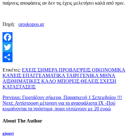
παίρνεις αποφάσεις αν δεν τις έχεις μελετήσει καλά από πριν.
Πηγή:
oroskopos.gr
Facebook
Twitter
Μοιραστείτε
Ετικέτες:
ΕΧΕΙΣ ΣΗΜΕΡΑ ΠΡΟΒΛΕΨΕΙΣ ΟΙΚΟΝΟΜΙΚΑ
ΚΑΝΕΙΣ ΕΠΑΓΓΕΛΜΑΤΙΚΑ ΤΑΙΡΙ ΓΕΝΙΚΑ ΜΗΝΑ
ΑΙΣΘΗΜΑΤΙΚΕΣ ΚΑΛΟ ΜΠΟΡΕΙΣ ΘΕΛΕΙΣ ΣΧΕΣΗ
ΚΑΤΑΣΤΑΣΕΙΣ
Previous:
Γιορτάζουν σήμερα, Παρασκευή 1 Σεπεμβρίου !!!
Next:
Αντίστροφη μέτρηση για τα ανασφάλιστα ΙΧ -Πού
κυμαίνονται τα πρόστιμα, ποιοι γλιτώνουν με 20 ευρώ
About The Author
gjouvi