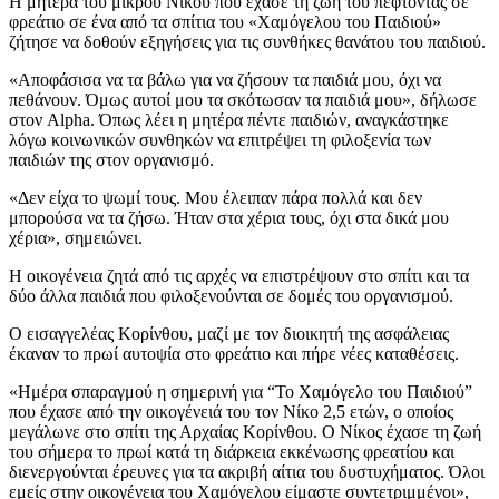
Η μητέρα του μικρού Νίκου που έχασε τη ζωή του πέφτοντας σε
φρεάτιο σε ένα από τα σπίτια του «Χαμόγελου του Παιδιού»
ζήτησε να δοθούν εξηγήσεις για τις συνθήκες θανάτου του παιδιού.
«Αποφάσισα να τα βάλω για να ζήσουν τα παιδιά μου, όχι να
πεθάνουν. Όμως αυτοί μου τα σκότωσαν τα παιδιά μου», δήλωσε
στον Alpha. Όπως λέει η μητέρα πέντε παιδιών, αναγκάστηκε
λόγω κοινωνικών συνθηκών να επιτρέψει τη φιλοξενία των
παιδιών της στον οργανισμό.
«Δεν είχα το ψωμί τους. Μου έλειπαν πάρα πολλά και δεν
μπορούσα να τα ζήσω. Ήταν στα χέρια τους, όχι στα δικά μου
χέρια», σημειώνει.
Η οικογένεια ζητά από τις αρχές να επιστρέψουν στο σπίτι και τα
δύο άλλα παιδιά που φιλοξενούνται σε δομές του οργανισμού.
Ο εισαγγελέας Κορίνθου, μαζί με τον διοικητή της ασφάλειας
έκαναν το πρωί αυτοψία στο φρεάτιο και πήρε νέες καταθέσεις.
«Ημέρα σπαραγμού η σημερινή για “Το Χαμόγελο του Παιδιού”
που έχασε από την οικογένειά του τον Νίκο 2,5 ετών, ο οποίος
μεγάλωνε στο σπίτι της Αρχαίας Κορίνθου. Ο Νίκος έχασε τη ζωή
του σήμερα το πρωί κατά τη διάρκεια εκκένωσης φρεατίου και
διενεργούνται έρευνες για τα ακριβή αίτια του δυστυχήματος. Όλοι
εμείς στην οικογένεια του Χαμόγελου είμαστε συντετριμμένοι»,