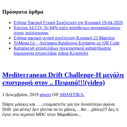
Πρόσφατα άρθρα
Ετήσια Τακτική Γενική Συνέλευση την Κυριακή 19-04-2026
Έρευνα ALCO: Το 84% υπέρ πρόσθετων φοροαπαλλαγών
στους πολύτεκνους
Ετήσια τακτική γενική συνέλευση Κυριακή 23 Μαρτίου
ToMenu.Gr – Ανέπαφοι Κατάλογοι Εστίασης με QR Code
Κατασκευή ιστοσελίδων ηλεκτρονικού καταστήματος
δημιουργία ιστοσελίδας eshop Κερατσίνι
Mediterranean Drift Challenge-Η μεγάλη
επιστροφή στον .. Πειραιά!!!(video)
1 Δεκεμβρίου, 2019
gjouvi
Off
ΑΘΛΗΤΙΚΑ
,
Πάρτε μάσκες και …..ετοιμαστείτε για τον δυνατότερο αγώνα
Drift για φέτος! Δεν γίνεται να το χάσεις….θα …χάσεις!!! Δες τι
έγινε στο περσινό MDC στον Μαραθώνα...