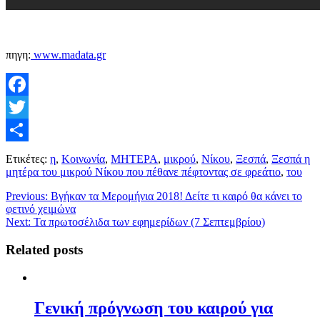
πηγη:
www.madata.gr
Facebook
Twitter
Μοιραστείτε
Ετικέτες:
η
,
Κοινωνία
,
ΜΗΤΕΡΑ
,
μικρού
,
Νίκου
,
Ξεσπά
,
Ξεσπά η
μητέρα του μικρού Νίκου που πέθανε πέφτοντας σε φρεάτιο
,
του
Previous:
Βγήκαν τα Μερομήνια 2018! Δείτε τι καιρό θα κάνει το
φετινό χειμώνα
Next:
Τα πρωτοσέλιδα των εφημερίδων (7 Σεπτεμβρίου)
Related posts
Γενική πρόγνωση του καιρού για