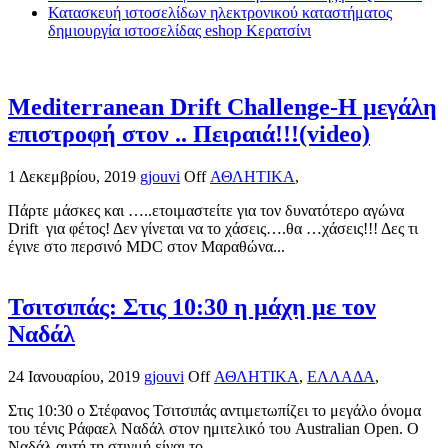
Κατασκευή ιστοσελίδων ηλεκτρονικού καταστήματος
δημιουργία ιστοσελίδας eshop Κερατσίνι
Mediterranean Drift Challenge-Η μεγάλη
επιστροφή στον .. Πειραιά!!!(video)
1 Δεκεμβρίου, 2019
gjouvi
Off
ΑΘΛΗΤΙΚΑ
,
Πάρτε μάσκες και …..ετοιμαστείτε για τον δυνατότερο αγώνα
Drift για φέτος! Δεν γίνεται να το χάσεις….θα …χάσεις!!! Δες τι
έγινε στο περσινό MDC στον Μαραθώνα...
Τσιτσιπάς: Στις 10:30 η μάχη με τον
Ναδάλ
24 Ιανουαρίου, 2019
gjouvi
Off
ΑΘΛΗΤΙΚΑ
,
ΕΛΛΑΔΑ
,
Στις 10:30 ο Στέφανος Τσιτσιπάς αντιμετωπίζει το μεγάλο όνομα
του τένις Ράφαελ Ναδάλ στον ημιτελικό του Australian Open. Ο
Ναδάλ αυτή τη στιγμή είναι το...