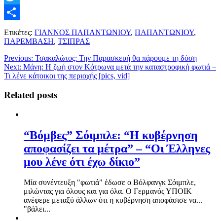
Twitter
Μοιραστείτε
Ετικέτες:
ΓΙΑΝΝΟΣ ΠΑΠΑΝΤΩΝΙΟΥ
,
ΠΑΠΑΝΤΩΝΙΟΥ
,
ΠΑΡΕΜΒΑΣΗ
,
ΤΣΙΠΡΑΣ
Previous:
Τσακαλώτος: Την Παρασκευή θα πάρουμε τη δόση
Next:
Μάνη: Η ζωή στον Κότρωνα μετά την καταστροφική φωτιά –
Τι λένε κάτοικοι της περιοχής [pics, vid]
Related posts
“Βόμβες” Σόιμπλε: “Η κυβέρνηση
αποφασίζει τα μέτρα” – “Οι Έλληνες
μου λένε ότι έχω δίκιο”
Μία συνέντευξη "φωτιά" έδωσε ο Βόλφανγκ Σόιμπλε,
μιλώντας για όλους και για όλα. Ο Γερμανός ΥΠΟΙΚ
ανέφερε μεταξύ άλλων ότι η κυβέρνηση αποφάσισε να...
"βάλει...