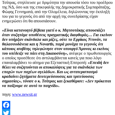
Τσίπρας, στηλίτευσε με δριμύτητα την απουσία τόσο του προέδρου
της ΝΔ, όσο και της επικεφαλής της Δημοκρατικής Συμπαράταξης,
Φώφης Γεννηματά, από την Ολομέλεια, δηλώνοντας την έκπληξή
του για το γεγονός ότι από την αρχή της συνεδρίασης είχαν
ενημερώσει ότι θα απουσιάσουν.
«Είναι κατανοητό βέβαια γιατί ο κ. Μητσοτάκης απουσιάζει
όταν συζητάμε υποθέσεις πραγματικής διαφθοράς… Για εκείνον
δεν υπήρξαν σκάνδαλα και μίζες, ούτε το Ερρίκος Ντυνάν, τα
θαλασσοδάνεια και η Novartis, παρά μονάχα το γεγονός ότι
κάποιος ισοβίτης τηλεφώνησε στον υπουργό Άμυνας κι εκείνος
του υπέδειξε να πάει στη Δικαιοσύνη»
,
ανέφερε ο πρωθυπουργός
ο οποίος προσέθεσε ότι αντιλαμβάνεται κανείς για ποιο λόγο
επαναλαμβάνει το αίτημα για Εξεταστική Επιτροπή:
«Επειδή δεν
θέλει να συζητούνται οι αποκαλύψεις για τα σκάνδαλα των
εποχών των παχέων αγελάδων. Και ως αντιπερισπασμό
κραδαίνει ζητήματα δευτερεύσουσας και τριτεύουσας
σημασίας», τόνισε ο κ. Τσίπρας και ξεκαθάρισε: «Δεν πρόκειται
να παίξουμε σε αυτό το παιχνίδι».
πηγη:
www.newsit.gr
Facebook