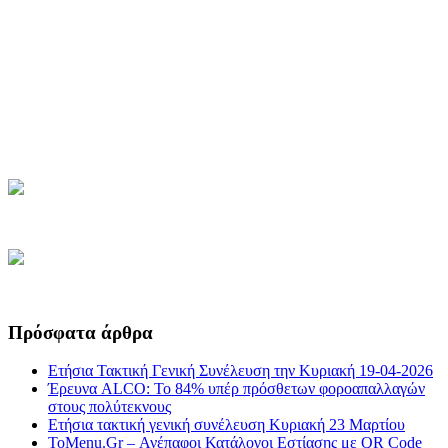
Πρόσφατα άρθρα
Ετήσια Τακτική Γενική Συνέλευση την Κυριακή 19-04-2026
Έρευνα ALCO: Το 84% υπέρ πρόσθετων φοροαπαλλαγών
στους πολύτεκνους
Ετήσια τακτική γενική συνέλευση Κυριακή 23 Μαρτίου
ToMenu.Gr – Ανέπαφοι Κατάλογοι Εστίασης με QR Code