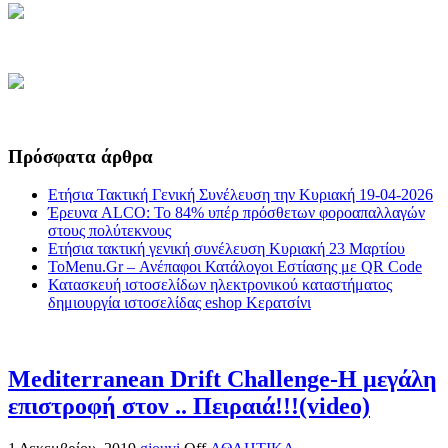
Πρόσφατα άρθρα
Ετήσια Τακτική Γενική Συνέλευση την Κυριακή 19-04-2026
Έρευνα ALCO: Το 84% υπέρ πρόσθετων φοροαπαλλαγών
στους πολύτεκνους
Ετήσια τακτική γενική συνέλευση Κυριακή 23 Μαρτίου
ToMenu.Gr – Ανέπαφοι Κατάλογοι Εστίασης με QR Code
Κατασκευή ιστοσελίδων ηλεκτρονικού καταστήματος
δημιουργία ιστοσελίδας eshop Κερατσίνι
Mediterranean Drift Challenge-Η μεγάλη
επιστροφή στον .. Πειραιά!!!(video)