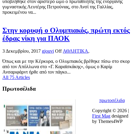
υποβλήθηκε στον αριστερό ώμο ο πρωταθλητής της ενόργανης
γυμναστικής Λευτέρης Πετρούνιας, στο Ανσί της Γαλλίας,
προκειμένου να...
Στην κορυφή ο Ολυμπιακός, πρώτη εκτός
έδρας νίκη για ΠΑΟΚ
3 Δεκεμβρίου, 2017
gjouvi
Off
ΑΘΛΗΤΙΚΑ
,
Όπως και με την Κέρκυρα, ο Ολυμπιακός βρέθηκε πίσω στο σκορ
από τον Απόλλωνα στο «Γ. Καραϊσκάκης», όμως ο Καρίμ
Ανσαριφάρντ ήρθε από τον πάγκο...
All 75 Articles
Πρωτοσέλιδα
πρωτοσέλιδα
Copyright © 2026 |
First Mag
designed
by Themes4WP