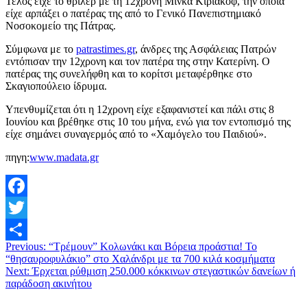
Τέλος είχε το θρίλερ με τη 12χρονη Μίνκα Κιριάκοφ, την οποία
είχε αρπάξει ο πατέρας της από το Γενικό Πανεπιστημιακό
Νοσοκομείο της Πάτρας.
Σύμφωνα με το
patrastimes.gr
, άνδρες της Ασφάλειας Πατρών
εντόπισαν την 12χρονη και τον πατέρα της στην Κατερίνη. Ο
πατέρας της συνελήφθη και το κορίτσι μεταφέρθηκε στο
Σκαγιοπούλειο ίδρυμα.
Υπενθυμίζεται ότι η 12χρονη είχε εξαφανιστεί και πάλι στις 8
Ιουνίου και βρέθηκε στις 10 του μήνα, ενώ για τον εντοπισμό της
είχε σημάνει συναγερμός από το «Χαμόγελο του Παιδιού».
πηγη:
www.madata.gr
Facebook
Twitter
Previous:
“Τρέμουν” Κολωνάκι και Βόρεια προάστια! Το
Μοιραστείτε
“θησαυροφυλάκιο” στο Χαλάνδρι με τα 700 κιλά κοσμήματα
Next:
Έρχεται ρύθμιση 250.000 κόκκινων στεγαστικών δανείων ή
παράδοση ακινήτου