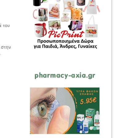
ά του
 στην
ι