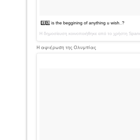
3️⃣5️⃣ is the beggining of anything u wish..?
Η δημοσίευση κοινοποιήθηκε από το χρήστη Spanoul
Η αφιέρωση της Ολυμπίας