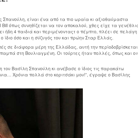
ης Σπανούλη, είναι ένα από τα πιο ωραία κι αξιοθαύμαστα
ll Bill όπως συνηθίζεται να τον αποκαλού, χθες είχε τα γενέθλι
σει ήδη 4 παιδιά και περιμένονταςτ ο πέμπτο, πλέει σε πελάγη
 ο ίδιο όσο και η σύζυγός του και πρώην Σταρ Ελλάς.
πές σε διάφορα μέρη της Ελλάδας, αυτή την περίοδοβρίσκεται
παμπά στη Βουλιαγμένη. Οι τούρτες ήταν πολλές, όπως και οι
η του Βασίλη Σπανούλη κι ανέβασε ο ίδιος τις παρακάτω
νια… Χρόνια πολλά στο κοριτσάκι μου!”, έγραψε ο Βασίλης