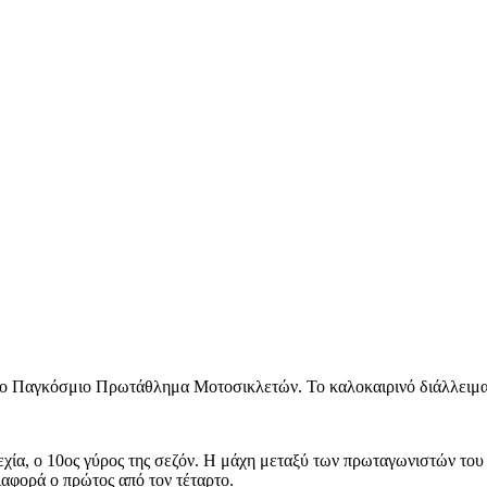
 στο Παγκόσμιο Πρωτάθλημα Μοτοσικλετών. Το καλοκαιρινό διάλλειμα
εχία, o 10ος γύρος της σεζόν. Η μάχη μεταξύ των πρωταγωνιστών το
ιαφορά ο πρώτος από τον τέταρτο.