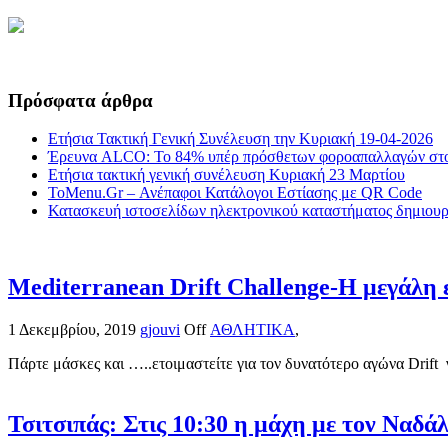
Πρόσφατα άρθρα
Ετήσια Τακτική Γενική Συνέλευση την Κυριακή 19-04-2026
Έρευνα ALCO: Το 84% υπέρ πρόσθετων φοροαπαλλαγών στο
Ετήσια τακτική γενική συνέλευση Κυριακή 23 Μαρτίου
ToMenu.Gr – Ανέπαφοι Κατάλογοι Εστίασης με QR Code
Κατασκευή ιστοσελίδων ηλεκτρονικού καταστήματος δημιουργ
Mediterranean Drift Challenge-Η μεγάλη ε
1 Δεκεμβρίου, 2019
gjouvi
Off
ΑΘΛΗΤΙΚΑ
,
Πάρτε μάσκες και …..ετοιμαστείτε για τον δυνατότερο αγώνα Drift 
Τσιτσιπάς: Στις 10:30 η μάχη με τον Ναδά