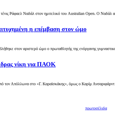
 τένις Ράφαελ Ναδάλ στον ημιτελικό του Australian Open. Ο Ναδάλ αυτ
Επιτυχημένη η επέμβαση στον ώμο
λήθηκε στον αριστερό ώμο ο πρωταθλητής της ενόργανης γυμναστικής
έδρας νίκη για ΠΑΟΚ
ό τον Απόλλωνα στο «Γ. Καραϊσκάκης», όμως ο Καρίμ Ανσαριφάρντ ή
πρωτοσέλιδα