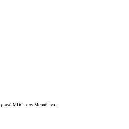
ο περσινό MDC στον Μαραθώνα...