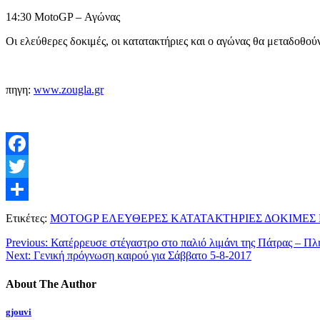
14:30 MotoGP – Αγώνας
Οι ελεύθερες δοκιμές, οι κατατακτήριες και ο αγώνας θα μεταδο
πηγη:
www.zougla.gr
Facebook
Twitter
Μοιραστείτε
Ετικέτες:
MOTOGP ΕΛΕΥΘΕΡΕΣ ΚΑΤΑΤΑΚΤΗΡΙΕΣ ΔΟΚΙΜΕΣ
Previous:
Κατέρρευσε στέγαστρο στο παλιό λιμάνι της Πάτρας – Πλ
Next:
Γενική πρόγνωση καιρού για Σάββατο 5-8-2017
About The Author
gjouvi