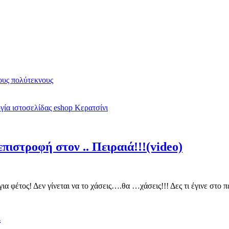
υς πολύτεκνους
ία ιστοσελίδας eshop Κερατσίνι
πιστροφή στον .. Πειραιά!!!(video)
για φέτος! Δεν γίνεται να το χάσεις….θα …χάσεις!!! Δες τι έγινε στ
λ