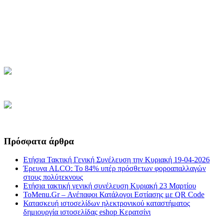
Πρόσφατα άρθρα
Ετήσια Τακτική Γενική Συνέλευση την Κυριακή 19-04-2026
Έρευνα ALCO: Το 84% υπέρ πρόσθετων φοροαπαλλαγών
στους πολύτεκνους
Ετήσια τακτική γενική συνέλευση Κυριακή 23 Μαρτίου
ToMenu.Gr – Ανέπαφοι Κατάλογοι Εστίασης με QR Code
Κατασκευή ιστοσελίδων ηλεκτρονικού καταστήματος
δημιουργία ιστοσελίδας eshop Κερατσίνι