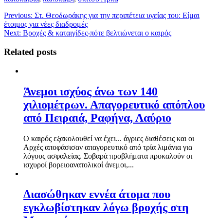
Previous:
Στ. Θεοδωράκης για την περιπέτεια υγείας του: Είμαι
έτοιμος για νέες διαδρομές
Next:
Bροχές & καταιγίδες-πότε βελτιώνεται ο καιρός
Related posts
Άνεμοι ισχύος άνω των 140
χιλιομέτρων. Απαγορευτικό απόπλου
από Πειραιά, Ραφήνα, Λαύριο
Ο καιρός εξακολουθεί να έχει... άγριες διαθέσεις και οι
Αρχές αποφάσισαν απαγορευτικό από τρία λιμάνια για
λόγους ασφαλείας. Σοβαρά προβλήματα προκαλούν οι
ισχυροί βορειοανατολικοί άνεμοι,...
Διασώθηκαν εννέα άτομα που
εγκλωβίστηκαν λόγω βροχής στη