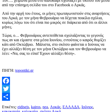
Τον…. χειμώνα μέσα στο καλοκαίρι σχολιάζει με σκίτσο του μέσα
από την επίσημη σελίδα του στο Facebook ο Αρκάς.
Από την αρχή του έτους, οι μήνες πρωταγωνιστούν στις αναρτήσεις
του Αρκά, με τον μήνα Φεβρουάριο να δέχεται ποικίλα σχόλια,
κυρίως λόγω του ότι είναι πιο μικρός σε διάρκεια από ότι οι άλλοι
μήνες.
Τώρα, ο… Φεβρουάριος αντεπιτίθεται σχολιάζοντας το γεγονός
πως αν και είμαστε στα μέσα Ιουνίου, εντούτοις ο καιρός θυμίζει
κάτι από Οκτώβριο. Μάλιστα, στο σκίτσο φαίνεται ο Ιούνιος να
έχει αλλάξει θέση με τον μήνα Οκτώβριο και τον Φεβρουάριο να
λέει: «Να, σας το είπα! Έχουν αλλάξει θέση».
ΠΗΓΗ:
topontiki.gr
Facebook
Twitter
Μοιραστείτε
Ετικέτες:
eidiseis
,
kairos
,
nea
,
Αρκάς
,
ΕΛΛΑΔΑ
,
Ιούνιος
,
κακοκαιρία
,
καλοκαίρι
,
σκίτσο Αρκά