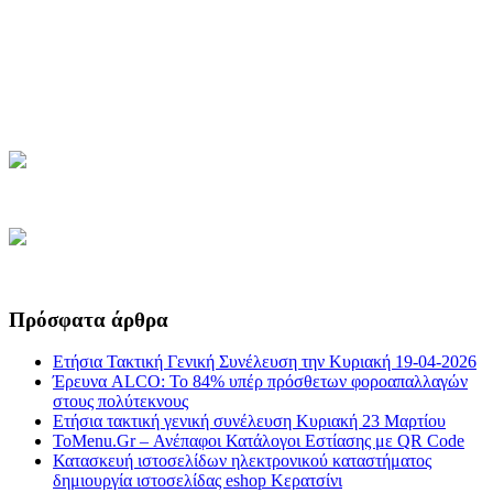
Πρόσφατα άρθρα
Ετήσια Τακτική Γενική Συνέλευση την Κυριακή 19-04-2026
Έρευνα ALCO: Το 84% υπέρ πρόσθετων φοροαπαλλαγών
στους πολύτεκνους
Ετήσια τακτική γενική συνέλευση Κυριακή 23 Μαρτίου
ToMenu.Gr – Ανέπαφοι Κατάλογοι Εστίασης με QR Code
Κατασκευή ιστοσελίδων ηλεκτρονικού καταστήματος
δημιουργία ιστοσελίδας eshop Κερατσίνι