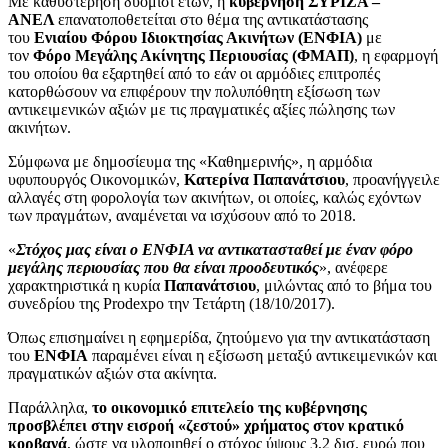
Με καθυστέρηση δυόμισι ετών, η
κυβέρνηση ΣΥΡΙΖΑ –
ΑΝΕΛ
επανατοποθετείται στο θέμα της αντικατάστασης
του
Ενιαίου Φόρου Ιδιοκτησίας Ακινήτων (ΕΝΦΙΑ)
με
τον
Φόρο Μεγάλης Ακίνητης Περιουσίας (ΦΜΑΠ)
, η εφαρμογή
του οποίου θα εξαρτηθεί από το εάν οι αρμόδιες επιτροπές
κατορθώσουν να επιφέρουν την πολυπόθητη εξίσωση των
αντικειμενικών αξιών με τις πραγματικές αξίες πώλησης των
ακινήτων.
Σύμφωνα με δημοσίευμα της «Καθημερινής», η αρμόδια
υφυπουργός Οικονομικών,
Κατερίνα Παπανάτσιου
, προανήγγειλε
αλλαγές στη φορολογία των ακινήτων, οι οποίες, καλώς εχόντων
των πραγμάτων, αναμένεται να ισχύσουν από το 2018.
«
Στόχος μας είναι ο ΕΝΦΙΑ να αντικατασταθεί με έναν φόρο
μεγάλης περιουσίας που θα είναι προοδευτικός
», ανέφερε
χαρακτηριστικά η κυρία
Παπανάτσιου
, μιλώντας από το βήμα του
συνεδρίου της Prodexpo την Τετάρτη (18/10/2017).
Όπως επισημαίνει η εφημερίδα, ζητούμενο για την αντικατάσταση
του
ΕΝΦΙΑ
παραμένει είναι η εξίσωση μεταξύ αντικειμενικών και
πραγματικών αξιών στα ακίνητα.
Παράλληλα,
το οικονομικό επιτελείο της κυβέρνησης
προσβλέπει στην εισροή «ζεστού» χρήματος στον κρατικό
κορβανά
, ώστε να υλοποιηθεί ο στόχος ύψους 3,2 δισ. ευρώ που