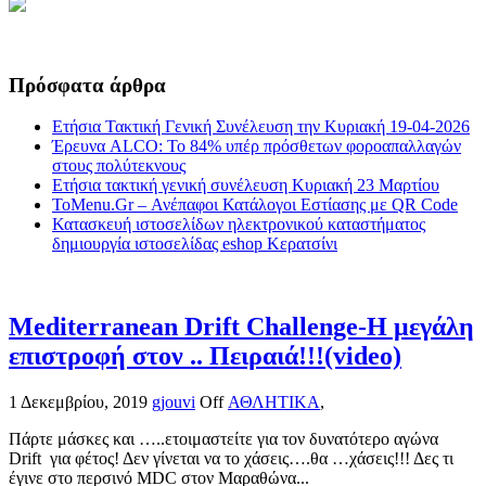
Πρόσφατα άρθρα
Ετήσια Τακτική Γενική Συνέλευση την Κυριακή 19-04-2026
Έρευνα ALCO: Το 84% υπέρ πρόσθετων φοροαπαλλαγών
στους πολύτεκνους
Ετήσια τακτική γενική συνέλευση Κυριακή 23 Μαρτίου
ToMenu.Gr – Ανέπαφοι Κατάλογοι Εστίασης με QR Code
Κατασκευή ιστοσελίδων ηλεκτρονικού καταστήματος
δημιουργία ιστοσελίδας eshop Κερατσίνι
Mediterranean Drift Challenge-Η μεγάλη
επιστροφή στον .. Πειραιά!!!(video)
1 Δεκεμβρίου, 2019
gjouvi
Off
ΑΘΛΗΤΙΚΑ
,
Πάρτε μάσκες και …..ετοιμαστείτε για τον δυνατότερο αγώνα
Drift για φέτος! Δεν γίνεται να το χάσεις….θα …χάσεις!!! Δες τι
έγινε στο περσινό MDC στον Μαραθώνα...