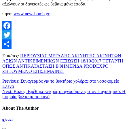
αξιώνουν οι δανειστές ως βεβαιωμένα έσοδα.
πηγη:
www.newsbomb.gr
Facebook
Twitter
Μοιραστείτε
Ετικέτες:
ΠΕΡΙΟΥΣΙΑΣ ΜΕΓΑΛΗΣ ΑΚΙΝΗΤΗΣ ΑΚΙΝΗΤΩΝ
ΑΞΙΩΝ ΑΝΤΙΚΕΙΜΕΝΙΚΩΝ ΕΞΙΣΩΣΗ 18/10/2017 ΤΕΤΑΡΤΗ
ΟΠΩΣ ΑΝΤΙΚΑΤΑΣΤΑΣΗ ΕΦΗΜΕΡΙΔΑ PRODEXPO
ΖΗΤΟΥΜΕΝΟ ΕΠΙΣΗΜΑΙΝΕΙ
Previous:
Συναγερμός για το βακτήριο χολέρας στο νοσοκομείο
Ελενα
Next:
Βόλος: Βρέθηκε νεκρός ο αγνοούμενος στον Παγασητικό. Η
μοιραία βόλτα με το κανό
About The Author
gjouvi