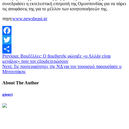
συνεδριάσει η εκτελεστική επιτροπή της Ομοσπονδίας για να πάρει
τις αποφάσεις της για το μέλλον των κινητοποιήσεών της.
πηγη:
www.newsbeast.gr
Facebook
Twitter
Previous:
Βρυξέλλες: Ο βομβιστής φώναξε «ο Αλλάχ είναι
Μοιραστείτε
μεγάλος» πριν τον εξουδετερώσουν
Next:
Τις προτεραιότητες της ΝΔ για τον τουρισμό παρουσίασε ο
Μητσοτάκης
About The Author
gjouvi