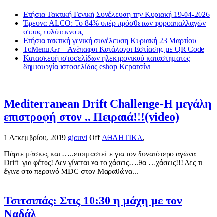
Ετήσια Τακτική Γενική Συνέλευση την Κυριακή 19-04-2026
Έρευνα ALCO: Το 84% υπέρ πρόσθετων φοροαπαλλαγών
στους πολύτεκνους
Ετήσια τακτική γενική συνέλευση Κυριακή 23 Μαρτίου
ToMenu.Gr – Ανέπαφοι Κατάλογοι Εστίασης με QR Code
Κατασκευή ιστοσελίδων ηλεκτρονικού καταστήματος
δημιουργία ιστοσελίδας eshop Κερατσίνι
Mediterranean Drift Challenge-Η μεγάλη
επιστροφή στον .. Πειραιά!!!(video)
1 Δεκεμβρίου, 2019
gjouvi
Off
ΑΘΛΗΤΙΚΑ
,
Πάρτε μάσκες και …..ετοιμαστείτε για τον δυνατότερο αγώνα
Drift για φέτος! Δεν γίνεται να το χάσεις….θα …χάσεις!!! Δες τι
έγινε στο περσινό MDC στον Μαραθώνα...
Τσιτσιπάς: Στις 10:30 η μάχη με τον
Ναδάλ