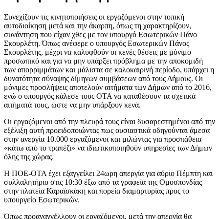
Συνεχίζουν τις κινητοποιήσεις οι εργαζόμενοι στην τοπική
αυτοδιοίκηση μετά και την άκαρπη, όπως τη χαρακτηρίζουν,
συνάντηση που είχαν χθες με τον υπουργό Εσωτερικών Πάνο
Σκουρλέτη. Όπως ανέφερε ο υπουργός Εσωτερικών Πάνος
Σκουρλέτης, μέχρι να καλυφθούν οι κενές θέσεις με μόνιμο
προσωπικό και για να μην υπάρξει πρόβλημα με την αποκομιδή
των απορριμμάτων και μάλιστα σε καλοκαιρινή περίοδο, υπάρχει η
δυνατότητα σύναψης δίμηνων συμβάσεων από τους Δήμους. Οι
μόνιμες προσλήψεις αποτελούν αιτήματα των Δήμων από το 2016,
ενώ ο υπουργός κάλεσε τους ΟΤΑ να καταθέσουν τα σχετικά
αιτήματά τους, ώστε να μην υπάρξουν κενά.
Οι εργαζόμενοι από την πλευρά τους είναι δυσαρεστημένοι από την
εξέλιξη αυτή προειδοποιώντας πως ουσιαστικά οδηγούνται άμεσα
στην ανεργία 10.000 εργαζόμενοι και μιλώντας για προσπάθεια
«κάτω από το τραπέζι» να ιδιωτικοποιηθούν υπηρεσίες των Δήμων
όλης της χώρας.
Η ΠΟΕ-ΟΤΑ έχει εξαγγείλει 24ωρη απεργία για αύριο Πέμπτη και
συλλαλητήριο στις 10:30 έξω από τα γραφεία της Ομοσπονδίας
στην πλατεία Καραϊσκάκη και πορεία διαμαρτυρίας προς το
υπουργείο Εσωτερικών.
Όπως προαναγγέλλουν οι εργαζόμενοι, μετά την απεργία θα