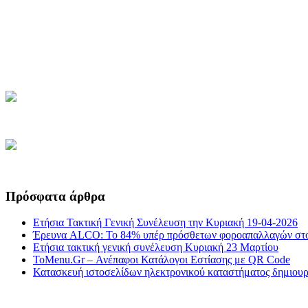
Πρόσφατα άρθρα
Ετήσια Τακτική Γενική Συνέλευση την Κυριακή 19-04-2026
Έρευνα ALCO: Το 84% υπέρ πρόσθετων φοροαπαλλαγών στο
Ετήσια τακτική γενική συνέλευση Κυριακή 23 Μαρτίου
ToMenu.Gr – Ανέπαφοι Κατάλογοι Εστίασης με QR Code
Κατασκευή ιστοσελίδων ηλεκτρονικού καταστήματος δημιουργ