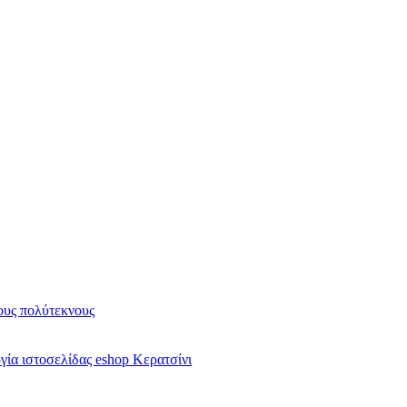
υς πολύτεκνους
ία ιστοσελίδας eshop Κερατσίνι