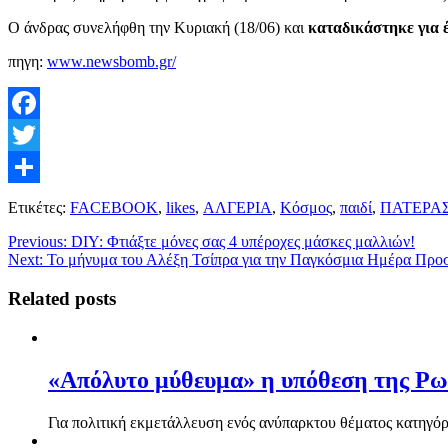
Ο άνδρας συνελήφθη την Κυριακή (18/06) και
καταδικάστηκε για έ
πηγη:
www.newsbomb.gr/
Facebook
Twitter
Μοιραστείτε
Ετικέτες:
FACEBOOK
,
likes
,
ΑΛΓΕΡΙΑ
,
Κόσμος
,
παιδί
,
ΠΑΤΕΡΑ
Previous:
DIY: Φτιάξτε μόνες σας 4 υπέροχες μάσκες μαλλιών!
Next:
Το μήνυμα του Αλέξη Τσίπρα για την Παγκόσμια Ημέρα Πρ
Related posts
«Απόλυτο μύθευμα» η υπόθεση της Ρωσ
Για πολιτική εκμετάλλευση ενός ανύπαρκτου θέματος κατηγόρ