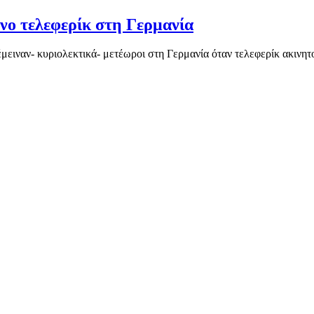
νο τελεφερίκ στη Γερμανία
 έμειναν- κυριολεκτικά- μετέωροι στη Γερμανία όταν τελεφερίκ ακιν