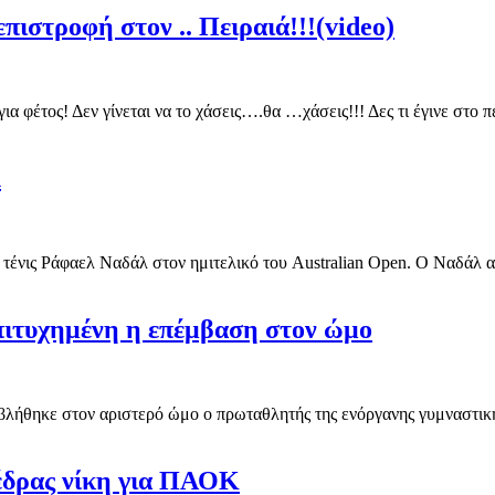
πιστροφή στον .. Πειραιά!!!(video)
για φέτος! Δεν γίνεται να το χάσεις….θα …χάσεις!!! Δες τι έγινε στ
λ
 τένις Ράφαελ Ναδάλ στον ημιτελικό του Australian Open. Ο Ναδάλ αυτ
Επιτυχημένη η επέμβαση στον ώμο
λήθηκε στον αριστερό ώμο ο πρωταθλητής της ενόργανης γυμναστικής
έδρας νίκη για ΠΑΟΚ