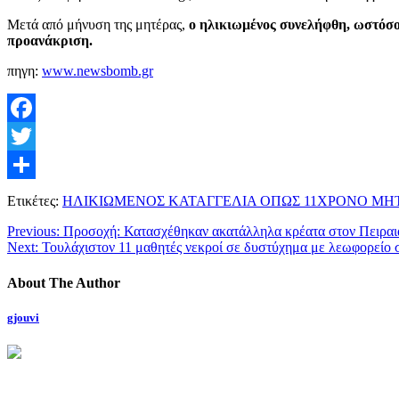
Μετά από μήνυση της μητέρας,
ο ηλικιωμένος συνελήφθη, ωστόσο
προανάκριση.
πηγη:
www.newsbomb.gr
Facebook
Twitter
Μοιραστείτε
Ετικέτες:
ΗΛΙΚΙΩΜΕΝΟΣ ΚΑΤΑΓΓΕΛΙΑ ΟΠΩΣ 11ΧΡΟΝΟ ΜΗΤ
Previous:
Προσοχή: Κατασχέθηκαν ακατάλληλα κρέατα στον Πειραι
Next:
Τουλάχιστον 11 μαθητές νεκροί σε δυστύχημα με λεωφορείο 
About The Author
gjouvi