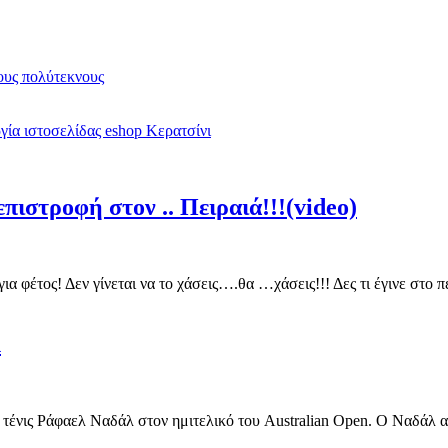
υς πολύτεκνους
ία ιστοσελίδας eshop Κερατσίνι
πιστροφή στον .. Πειραιά!!!(video)
για φέτος! Δεν γίνεται να το χάσεις….θα …χάσεις!!! Δες τι έγινε στ
λ
 τένις Ράφαελ Ναδάλ στον ημιτελικό του Australian Open. Ο Ναδάλ αυτ