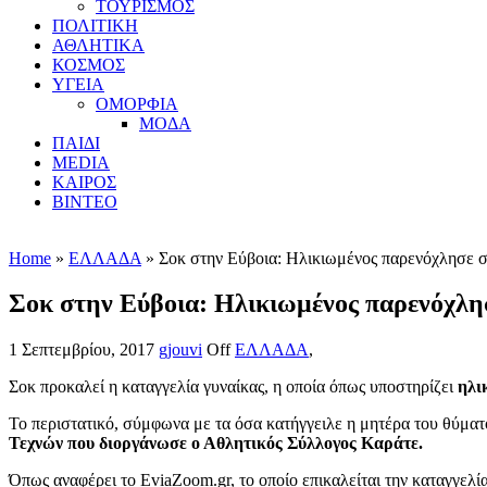
ΤΟΥΡΙΣΜΟΣ
ΠΟΛΙΤΙΚΗ
ΑΘΛΗΤΙΚΑ
ΚΟΣΜΟΣ
ΥΓΕΙΑ
ΟΜΟΡΦΙΑ
ΜΟΔΑ
ΠΑΙΔΙ
MEDIA
ΚΑΙΡΟΣ
ΒΙΝΤΕΟ
Home
»
ΕΛΛΑΔΑ
» Σοκ στην Εύβοια: Ηλικιωμένος παρενόχλησε 
Σοκ στην Εύβοια: Ηλικιωμένος παρενόχλη
1 Σεπτεμβρίου, 2017
gjouvi
Off
ΕΛΛΑΔΑ
,
Σοκ προκαλεί η καταγγελία γυναίκας, η οποία όπως υποστηρίζει
ηλι
Το περιστατικό, σύμφωνα με τα όσα κατήγγειλε η μητέρα του θύματ
Τεχνών που διοργάνωσε ο Αθλητικός Σύλλογος Καράτε.
Όπως αναφέρει το EviaZoom.gr, το οποίο επικαλείται την καταγγελί