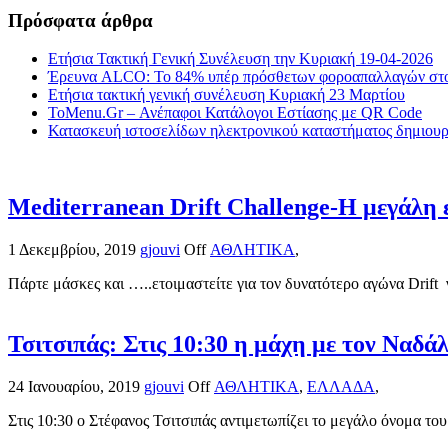
Πρόσφατα άρθρα
Ετήσια Τακτική Γενική Συνέλευση την Κυριακή 19-04-2026
Έρευνα ALCO: Το 84% υπέρ πρόσθετων φοροαπαλλαγών στο
Ετήσια τακτική γενική συνέλευση Κυριακή 23 Μαρτίου
ToMenu.Gr – Ανέπαφοι Κατάλογοι Εστίασης με QR Code
Κατασκευή ιστοσελίδων ηλεκτρονικού καταστήματος δημιουργ
Mediterranean Drift Challenge-Η μεγάλη ε
1 Δεκεμβρίου, 2019
gjouvi
Off
ΑΘΛΗΤΙΚΑ
,
Πάρτε μάσκες και …..ετοιμαστείτε για τον δυνατότερο αγώνα Drift 
Τσιτσιπάς: Στις 10:30 η μάχη με τον Ναδά
24 Ιανουαρίου, 2019
gjouvi
Off
ΑΘΛΗΤΙΚΑ
,
ΕΛΛΑΔΑ
,
Στις 10:30 ο Στέφανος Τσιτσιπάς αντιμετωπίζει το μεγάλο όνομα του