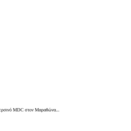
ο περσινό MDC στον Μαραθώνα...