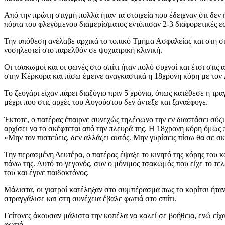
Από την πρώτη στιγμή πολλά ήταν τα στοιχεία που έδειχναν ότι δε
πόρτα του φλεγόμενου διαμερίσματος εντόπισαν 2-3 διαφορετικές ε
Την υπόθεση ανέλαβε αρχικά το τοπικό Τμήμα Ασφαλείας και στη σ
νοσηλευτεί στο παρελθόν σε ψυχιατρική κλινική.
Οι τσακωμοί και οι φωνές στο σπίτι ήταν πολύ συχνοί και έτσι στις 
στην Κέρκυρα και πίσω έμεινε αναγκαστικά η 18χρονη κόρη με τον 
Το ζευγάρι είχαν πάρει διαζύγιο πριν 5 χρόνια, όπως κατέθεσε η τ
μέχρι που στις αρχές του Αυγούστου δεν άντεξε και ξαναέφυγε.
Έκτοτε, ο πατέρας έπαιρνε συνεχώς τηλέφωνο την εν διαστάσει σύζυγό
αρχίσει να το σκέφτεται από την πλευρά της. Η 18χρονη κόρη όμως π
«Μην τον πιστεύεις, δεν αλλάζει αυτός. Μην γυρίσεις πίσω θα σε σ
Την περασμένη Δευτέρα, ο πατέρας έψαξε το κινητό της κόρης του κ
πάνω της. Αυτό το γεγονός, συν ο μόνιμος τσακωμός που είχε το τελ
του και έγινε παιδοκτόνος.
Μάλιστα, οι γιατροί κατέληξαν στο συμπέρασμα πως το κορίτσι ήταν 
στραγγάλισε και στη συνέχεια έβαλε φωτιά στο σπίτι.
Γείτονες άκουσαν μάλιστα την κοπέλα να καλεί σε βοήθεια, ενώ είχ
φωτιά…