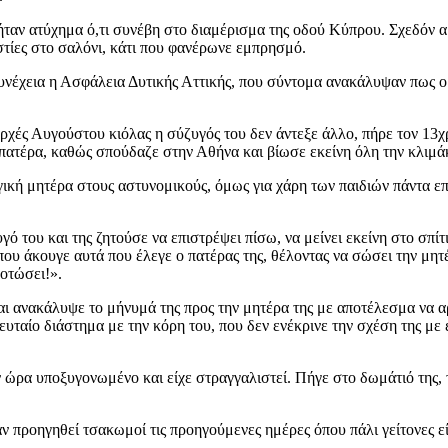
ν ήταν ατύχημα ό,τι συνέβη στο διαμέρισμα της οδού Κύπρου. Σχεδόν
στίες στο σαλόνι, κάτι που φανέρωνε εμπρησμό.
υνέχεια η Ασφάλεια Δυτικής Αττικής, που σύντομα ανακάλυψαν πως ο
αρχές Αυγούστου κιόλας η σύζυγός του δεν άντεξε άλλο, πήρε τον 13χρ
πατέρα, καθώς σπούδαζε στην Αθήνα και βίωσε εκείνη όλη την κλιμά
ραγική μητέρα στους αστυνομικούς, όμως για χάρη των παιδιών πάντα 
 του και της ζητούσε να επιστρέψει πίσω, να μείνει εκείνη στο σπίτι 
ου άκουγε αυτά που έλεγε ο πατέρας της, θέλοντας να σώσει την μητέ
κοτώσει!».
αι ανακάλυψε το μήνυμά της προς την μητέρα της με αποτέλεσμα να α
ευταίο διάστημα με την κόρη του, που δεν ενέκρινε την σχέση της με 
ώρα υποξυγονωμένο και είχε στραγγαλιστεί. Πήγε στο δωμάτιό της, τη
αν προηγηθεί τσακωμοί τις προηγούμενες ημέρες όπου πάλι γείτονες ε