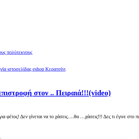
υς πολύτεκνους
ία ιστοσελίδας eshop Κερατσίνι
πιστροφή στον .. Πειραιά!!!(video)
για φέτος! Δεν γίνεται να το χάσεις….θα …χάσεις!!! Δες τι έγινε στ
λ