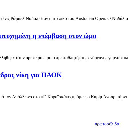
 τένις Ράφαελ Ναδάλ στον ημιτελικό του Australian Open. Ο Ναδάλ αυτ
Επιτυχημένη η επέμβαση στον ώμο
λήθηκε στον αριστερό ώμο ο πρωταθλητής της ενόργανης γυμναστικής
έδρας νίκη για ΠΑΟΚ
ό τον Απόλλωνα στο «Γ. Καραϊσκάκης», όμως ο Καρίμ Ανσαριφάρντ ή
πρωτοσέλιδα