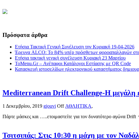
Πρόσφατα άρθρα
Ετήσια Τακτική Γενική Συνέλευση την Κυριακή 19-04-2026
Έρευνα ALCO: Το 84% υπέρ πρόσθετων φοροαπαλλαγών στο
Ετήσια τακτική γενική συνέλευση Κυριακή 23 Μαρτίου
ToMenu.Gr – Ανέπαφοι Κατάλογοι Εστίασης με QR Code
Κατασκευή ιστοσελίδων ηλεκτρονικού καταστήματος δημιουργ
Mediterranean Drift Challenge-Η μεγάλη ε
1 Δεκεμβρίου, 2019
gjouvi
Off
ΑΘΛΗΤΙΚΑ
,
Πάρτε μάσκες και …..ετοιμαστείτε για τον δυνατότερο αγώνα Drift 
Τσιτσιπάς: Στις 10:30 η μάχη με τον Ναδά