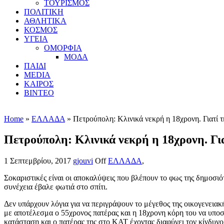
ΤΟΥΡΙΣΜΟΣ
ΠΟΛΙΤΙΚΗ
ΑΘΛΗΤΙΚΑ
ΚΟΣΜΟΣ
ΥΓΕΙΑ
ΟΜΟΡΦΙΑ
ΜΟΔΑ
ΠΑΙΔΙ
MEDIA
ΚΑΙΡΟΣ
ΒΙΝΤΕΟ
Home
»
ΕΛΛΑΔΑ
» Πετρούπολη: Κλινικά νεκρή η 18χρονη. Γιατί τ
Πετρούπολη: Κλινικά νεκρή η 18χρονη. Για
1 Σεπτεμβρίου, 2017
gjouvi
Off
ΕΛΛΑΔΑ
,
Σοκαριστικές είναι οι αποκαλύψεις που βλέπουν το φως της δημοσιό
συνέχεια έβαλε φωτιά στο σπίτι.
Δεν υπάρχουν λόγια για να περιγράψουν το μέγεθος της οικογενεια
με αποτέλεσμα ο 55χρονος πατέρας και η 18χρονη κόρη του να υποσ
κατάσταση και ο πατέρας της στο ΚΑΤ έχοντας διαφύγει τον κίνδυνο