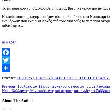
Το μαχαίρι που χρησιμοποίησε ο πατέρας βρέθηκε αργότερα ματωμέν
Η κατάσταση της κόρης του ήταν τόσο σοβαρή που στο Νοσοκομείο χ
ενημέρωση που έχουν οι Αρχές από τους γιατρούς τα νέα είναι ακόμ
πιθανότητες…
news247
Facebook
Twitter
Μοιραστείτε
Ετικέτες:
ΠΑΤΕΡΑΣ 18ΧΡΟΝΗ ΚΟΡΗ ΣΠΙΤΙ ΕΙΧΕ ΤΗΣ ΕΙΧΑ
Previous:
Τουλάχιστον 11 μαθητές νεκροί σε δυστύχημα με λεωφορε
Next:
Καλλιάνος: Μίνι καύσωνας και ισχυρές καταιγίδες το Σαββατ
About The Author