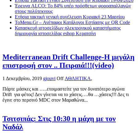
Ετήσια Τακτική Γενική Συνέλευση την Κυριακή 19-04-2026
Έρευνα ALCO: Το 84% υπέρ πρόσθετων φοροαπαλλαγών
στους πολύτεκνους
Ετήσια τακτική γενική συνέλευση Κυριακή 23 Μαρτίου
ToMenu.Gr – Ανέπαφοι Κατάλογοι Εστίασης με QR Code
Κατασκευή ιστοσελίδων ηλεκτρονικού καταστήματος
δημιουργία ιστοσελίδας eshop Κερατσίνι
Mediterranean Drift Challenge-Η μεγάλη
επιστροφή στον .. Πειραιά!!!(video)
1 Δεκεμβρίου, 2019
gjouvi
Off
ΑΘΛΗΤΙΚΑ
,
Πάρτε μάσκες και …..ετοιμαστείτε για τον δυνατότερο αγώνα
Drift για φέτος! Δεν γίνεται να το χάσεις….θα …χάσεις!!! Δες τι
έγινε στο περσινό MDC στον Μαραθώνα...
Τσιτσιπάς: Στις 10:30 η μάχη με τον
Ναδάλ