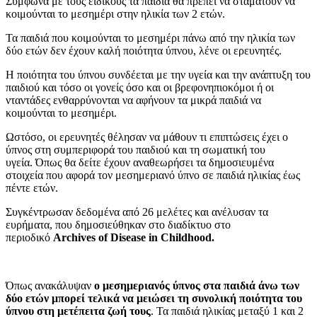
Σύμφωνα με τους ειδικούς τα παιδιά θα πρέπει να σταματούν να
κοιμούνται το μεσημέρι στην ηλικία των 2 ετών.
Τα παιδιά που κοιμούνται το μεσημέρι πάνω από την ηλικία των
δύο ετών δεν έχουν καλή ποιότητα ύπνου, λένε οι ερευνητές.
Η ποιότητα του ύπνου συνδέεται με την υγεία και την ανάπτυξη του
παιδιού και τόσο οι γονείς όσο και οι βρεφονηπιοκόμοι ή οι
νταντάδες ενθαρρύνονται να αφήνουν τα μικρά παιδιά να
κοιμούνται το μεσημέρι.
Ωστόσο, οι ερευνητές θέλησαν να μάθουν τι επιπτώσεις έχει ο
ύπνος στη συμπεριφορά του παιδιού και τη σωματική του
υγεία. Όπως θα δείτε έχουν αναθεωρήσει τα δημοσιευμένα
στοιχεία που αφορά τον μεσημεριανό ύπνο σε παιδιά ηλικίας έως
πέντε ετών.
Συγκέντρωσαν δεδομένα από 26 μελέτες και ανέλυσαν τα
ευρήματα, που δημοσιεύθηκαν στο διαδίκτυο στο
περιοδικό
Archives of Disease in Childhood.
Όπως ανακάλυψαν
ο μεσημεριανός ύπνος στα παιδιά άνω των
δύο ετών μπορεί τελικά να μειώσει τη συνολική ποιότητα του
ύπνου στη μετέπειτα ζωή τους
. Τα παιδιά ηλικίας μεταξύ 1 και 2