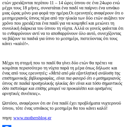
ετών χρειάζονται περίπου 11 – 14 ώρες ύπνου σε ένα 24ωρο ενώ
μέχρι τους 18 μήνες, συνιστάται ένα παιδί να παίρνει ένα υπνάκο
μιας ώρας μόνο μια φορά την ημέρα.Οι ερευνητές αναφέρουν ότι ο
μεσημεριανός ύπνος πέρα από την ηλικία των δύο ετών αυξάνει τον
χρόνο που χρειάζεται ένα παιδί για να κοιμηθεί και μειώνει τη
συνολική διάρκεια του ύπνου τη νύχτα. Αλλά οι γονείς φαίνεται ότι
το ενθαρρύνουν αντί να το αποθαρρύνουν όλο αυτό, συνεχίζοντας
να βάζουν τα παιδιά για ύπνο το μεσημέρι, πιστεύοντας ότι τους
κάνει «καλό!».
Μέχρι τη στιγμή που το παιδί θα γίνει δύο ετών θα πρέπει να
κοιμάται περισσότερο τη νύχτα παρά τη μέρα όπως δήλωσε και
ένας από τους ερευνητές:
«Μετά από μία εξαντλητική ανάλυση της
επιστημονικής βιβλιογραφίας, είναι πια φανερό ότι ο μεσημεριανός
ύπνος σε παιδιά προσχολικής ηλικίας δεν είναι και τόσο σημαντικός
όσο πιστεύαμε και επίσης μπορεί να προκαλέσει και ορισμένες
αρνητικές συνέπειες».
Ωστόσο, αναφέρουν ότι αν ένα παιδί έχει προβλήματα νυχτερινού
ύπνου, τότε ένας υπνάκος το μεσημέρι θα του κάνει καλό!
πηγη:
www.mothersblog.gr