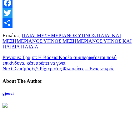
Facebook
Twitter
Μοιραστείτε
Ετικέτες:
ΠΑΙΔΙ ΜΕΣΗΜΕΡΙΑΝΟΣ ΥΠΝΟΣ ΠΑΙΔΙ ΚΑΙ
ΜΕΣΗΜΕΡΙΑΝΟΣ ΥΠΝΟΣ ΜΕΣΗΜΕΡΙΑΝΟΣ ΥΠΝΟΣ ΚΑΙ
ΠΑΙΔΙΑ ΠΑΙΔΙΑ
Previous:
Τραμπ: Η Βόρεια Κορέα συμπεριφέρεται πολύ
επικίνδυνα, κάτι πρέπει να γίνει
Next:
Σεισμός 6,5 Ρίχτερ στις Φιλιππίνες – Ένας νεκρός
About The Author
gjouvi