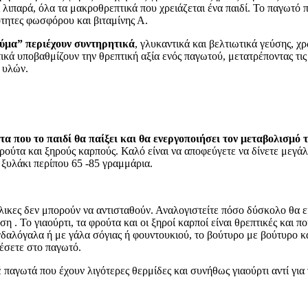
λιπαρά, όλα τα μακροθρεπτικά που χρειάζεται ένα παιδί. Το παγωτό 
ότητες φωσφόρου και βιταμίνης Α.
χύμα” περιέχουν συντηρητικά
, γλυκαντικά και βελτιωτικά γεύσης, χ
κά υποβαθμίζουν την θρεπτική αξία ενός παγωτού, μετατρέποντας τις
 υλών.
α που το παιδί θα παίξει και θα ενεργοποιήσει τον μεταβολισμό 
ρούτα και ξηρούς καρπούς. Καλό είναι να αποφεύγετε να δίνετε μεγ
ή ξυλάκι περίπου 65 -85 γραμμάρια.
ικες δεν μπορούν να αντισταθούν. Αναλογιστείτε πόσο δύσκολο θα είν
ση . Το γιαούρτι, τα φρούτα και οι ξηροί καρποί είναι θρεπτικές και
γδαλόγαλα ή με γάλα σόγιας ή φουντουκιού, το βούτυρο με βούτυρο 
έσετε στο παγωτό.
 παγωτά που έχουν λιγότερες θερμίδες και συνήθως γιαούρτι αντί για