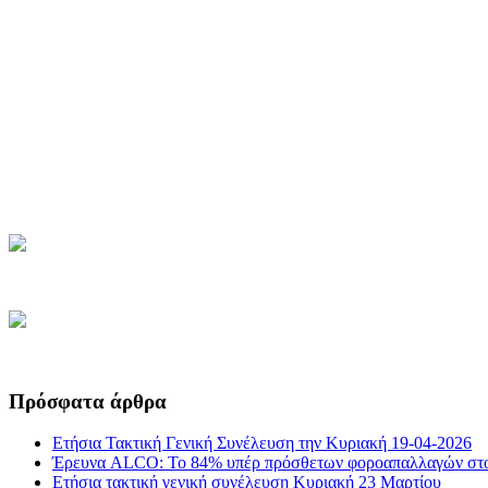
Πρόσφατα άρθρα
Ετήσια Τακτική Γενική Συνέλευση την Κυριακή 19-04-2026
Έρευνα ALCO: Το 84% υπέρ πρόσθετων φοροαπαλλαγών στο
Ετήσια τακτική γενική συνέλευση Κυριακή 23 Μαρτίου