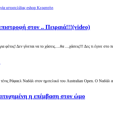
ία ιστοσελίδας eshop Κερατσίνι
πιστροφή στον .. Πειραιά!!!(video)
για φέτος! Δεν γίνεται να το χάσεις….θα …χάσεις!!! Δες τι έγινε στ
λ
 τένις Ράφαελ Ναδάλ στον ημιτελικό του Australian Open. Ο Ναδάλ αυτ
Επιτυχημένη η επέμβαση στον ώμο