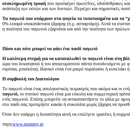
ολοκληρωμένη τροφή
που προσφέρει πρωτεΐνες, υδατάνθρακες και 
ανάπτυξη των οστών και των δοντιών. Περιέχει και σημαντικές ποσ
Τα παγωτά που υπάρχουν στα ψυγεία τα τυποποιημένα και τα “
0% λιπαρά υποκατάστατα ζάχαρης (π.χ. ασπαρτάμη). Αυτά τα συστατι
η ποιότητα του παγωτού εξαρτάται και από την ποιότητα των πρώτων
Πόσο και πότε μπορεί να φάει ένα παιδί παγωτό
Η καλύτερη στιγμή για να καταναλωθεί το παγωτό είναι στη βόλτ
ώρα του δεκατιανού ή του απογευματινού πάντα συνοδευόμενο με φ
σιρόπια, μπισκότα). Ιδανικό είναι ένα μικρό πυραλαύκι ή κυπελάκι 
Η συμβουλή του Διαιτολόγου
Το παγωτό είναι ένας απολαυστικός πειρασμός που ακόμα και οι ενήλ
παγωτό,
το σπιτικό παγωτό είναι μια εύκολη και συμμετοχική πρότα
ενός παγωτού. Επίσης μπορείτε να αντικαταστήσετε το γάλα με αμυ
στο παιδί σας προτιμήστε κακάο ή σοκολάτα χωρίς ζάχαρη να προσθ
Όταν δεν υπάρχει η δυνατότητα αυτή να επιλέγετε γρανίτες ή σορμπέ
πηγη:
www.mommy.gr