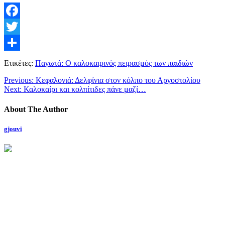
Facebook
Twitter
Μοιραστείτε
Ετικέτες:
Παγωτά: Ο καλοκαιρινός πειρασμός των παιδιών
Previous:
Κεφαλονιά: Δελφίνια στον κόλπο του Αργοστολίου
Next:
Καλοκαίρι και κολπίτιδες πάνε μαζί…
About The Author
gjouvi