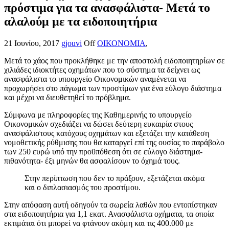
πρόστιμα για τα ανασφάλιστα- Μετά το
αλαλούμ με τα ειδοποιητήρια
21 Ιουνίου, 2017
gjouvi
Off
ΟΙΚΟΝΟΜΙΑ
,
Μετά το χάος που προκλήθηκε με την αποστολή ειδοποιητηρίων σε
χιλιάδες ιδιοκτήτες οχημάτων που το σύστημα τα δείχνει ως
ανασφάλιστα το υπουργείο Οικονομικών αναμένεται να
προχωρήσει στο πάγωμα των προστίμων για ένα εύλογο διάστημα
και μέχρι να διευθετηθεί το πρόβλημα.
Σύμφωνα με πληροφορίες της Καθημερινής το υπουργείο
Οικονομικών σχεδιάζει να δώσει δεύτερη ευκαιρία στους
ανασφάλιστους κατόχους οχημάτων και εξετάζει την κατάθεση
νομοθετικής ρύθμισης που θα καταργεί επί της ουσίας το παράβολο
των 250 ευρώ υπό την προϋπόθεση ότι σε εύλογο διάστημα-
πιθανότητα- έξι μηνών θα ασφαλίσουν το όχημά τους.
Στην περίπτωση που δεν το πράξουν, εξετάζεται ακόμα
και ο διπλασιασμός του προστίμου.
Στην απόφαση αυτή οδηγούν τα σωρεία λαθών που εντοπίστηκαν
στα ειδοποιητήρια για 1,1 εκατ. Ανασφάλιστα οχήματα, τα οποία
εκτιμάται ότι μπορεί να φτάνουν ακόμη και τις 400.000 με