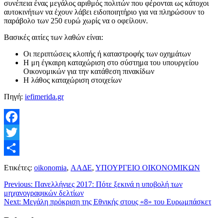
συνέπεια ένας μεγάλος αριθμός πολιτών που φέρονται ως κάτοχοι
αυτοκινήτων να έχουν λάβει ειδοποιητήριο για να πληρώσουν το
παράβολο των 250 ευρώ χωρίς να ο οφείλουν.
Βασικές αιτίες των λαθών είναι:
Οι περιπτώσεις κλοπής ή καταστροφής των οχημάτων
Η μη έγκαιρη καταχώριση στο σύστημα του υπουργείου
Οικονομικών για την κατάθεση πινακίδων
Η λάθος καταχώριση στοιχείων
Πηγή:
iefimerida.gr
Facebook
Twitter
Μοιραστείτε
Ετικέτες:
oikonomia
,
ΑΑΔΕ
,
ΥΠΟΥΡΓΕΙΟ ΟΙΚΟΝΟΜΙΚΩΝ
Previous:
Πανελλήνιες 2017: Πότε ξεκινά η υποβολή των
μηχανογραφικών δελτίων
Next:
Μεγάλη πρόκριση της Εθνικής στους «8» του Ευρωμπάσκετ