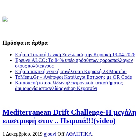
Πρόσφατα άρθρα
Ετήσια Τακτική Γενική Συνέλευση την Κυριακή 19-04-2026
Έρευνα ALCO: Το 84% υπέρ πρόσθετων φοροαπαλλαγών
στους πολύτεκνους
Ετήσια τακτική γενική συνέλευση Κυριακή 23 Μαρτίου
ToMenu.Gr – Ανέπαφοι Κατάλογοι Εστίασης με QR Code
Κατασκευή ιστοσελίδων ηλεκτρονικού καταστήματος
δημιουργία ιστοσελίδας eshop Κερατσίνι
Mediterranean Drift Challenge-Η μεγάλη
επιστροφή στον .. Πειραιά!!!(video)
1 Δεκεμβρίου, 2019
gjouvi
Off
ΑΘΛΗΤΙΚΑ
,