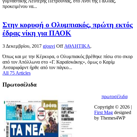
γυμναστικής Λευτέρης Πετρούνιας, στο Ανσί της Γαλλίας,
προκειμένου να...
Στην κορυφή ο Ολυμπιακός, πρώτη εκτός
έδρας νίκη για ΠΑΟΚ
3 Δεκεμβρίου, 2017
gjouvi
Off
ΑΘΛΗΤΙΚΑ
,
Όπως και με την Κέρκυρα, ο Ολυμπιακός βρέθηκε πίσω στο σκορ
από τον Απόλλωνα στο «Γ. Καραϊσκάκης», όμως ο Καρίμ
Ανσαριφάρντ ήρθε από τον πάγκο...
All 75 Articles
Πρωτοσέλιδα
πρωτοσέλιδα
Copyright © 2026 |
First Mag
designed
by Themes4WP