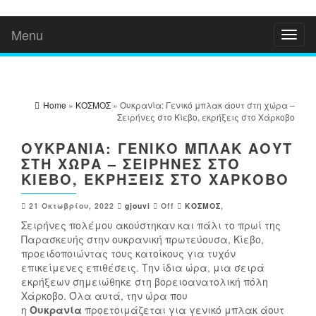
Menu
Toggl
naviga
Home
»
ΚΟΣΜΟΣ
» Ουκρανία: Γενικό μπλακ άουτ στη χώρα –
Σειρήνες στο Κίεβο, εκρήξεις στο Χάρκοβο
ΟΥΚΡΑΝΊΑ: ΓΕΝΙΚΌ ΜΠΛΑΚ ΆΟΥΤ
ΣΤΗ ΧΏΡΑ – ΣΕΙΡΉΝΕΣ ΣΤΟ
ΚΊΕΒΟ, ΕΚΡΉΞΕΙΣ ΣΤΟ ΧΆΡΚΟΒΟ
21 Οκτωβρίου, 2022
gjouvi
Off
ΚΟΣΜΟΣ
,
Σειρήνες πολέμου ακούστηκαν και πάλι το πρωί της
Παρασκευής στην ουκρανική πρωτεύουσα, Κίεβο,
προειδοποιώντας τους κατοίκους για τυχόν
επικείμενες επιθέσεις. Την ίδια ώρα, μια σειρά
εκρήξεων σημειώθηκε στη βορειοανατολική πόλη
Χάρκοβο. Όλα αυτά, την ώρα που
η
Ουκρανία
προετοιμάζεται για γενικό μπλακ άουτ