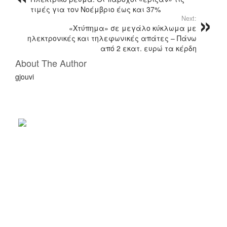
c
tt
ρ
τιμές για τον Νοέμβριο έως και 37%
e
er
α
Next:
b
σ
«Χτύπημα» σε μεγάλο κύκλωμα με
ηλεκτρονικές και τηλεφωνικές απάτες – Πάνω
o
τ
από 2 εκατ. ευρώ τα κέρδη
o
εί
About The Author
k
τ
gjouvi
ε