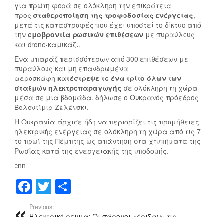
για πρώτη φορά σε ολόκληρη την επικράτεια
προς
σταθεροποίηση της τροφοδοσίας ενέργειας
,
μετά τις καταστροφές που έχει υποστεί το δίκτυο από
την
ομοβροντία ρωσικών επιθέσεων
με πυραύλους
και drone-καμικάζι.
Ένα μπαράζ περισσότερων από 300 επιθέσεων με
πυραύλους και μη επανδρωμένα
αεροσκάφη
κατέστρεψε το ένα τρίτο όλων των
σταθμών ηλεκτροπαραγωγής
σε ολόκληρη τη χώρα
μέσα σε μια βδομάδα, δήλωσε ο Ουκρανός πρόεδρος
Βολοντίμιρ Ζελένσκι.
Η Ουκρανία άρχισε ήδη να περιορίζει τις προμήθειες
ηλεκτρικής ενέργειας σε ολόκληρη τη χώρα από τις 7
το πρωί της Πέμπτης ως απάντηση στα χτυπήματα της
Ρωσίας κατά της ενεργειακής της υποδομής.
cnn
F
T
Μ
a
wi
οι
Previous:
Ηλεκτρικό ρεύμα: Οι πάροχοι «έριξαν» τις