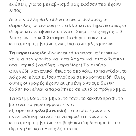
ενώσεις για το μεταβλισμό μας εφόσον περιέχουν
Κ
Ά
λίπος.
Α
Σ
Τ
Τ
Από την άλλη θαλασσινά όπως ο σολομός, οι
Ά
Ι
σαρδέλες, οι αντσούγιες αλλά και οι ξηροί καρποί, οι
Θ
Α
σπόροι και το αβοκάντο είναι εξαιρετικές πηγές ω-3
λιπαρών. Τα
ω-3 λιπαρά
σταθεροποιούν την
Λ
Η
κυτταρική μεμβράνη ενώ είναι αντιφλεγμονώδη.
Ι
Κ
Ψ
Α
Τα καροτινοειδή
δίνουν αυτό το πορτοκαλοκόκκινο
Η
Τ
χρώμα στα φρούτα και στα λαχανικά, στα αβγά και
:
Α
στα ψαρικά (γαρίδες, καραβίδες).Τα σκούρα
φυλλώδη λαχανικά, όπως το σπανάκι, το παντζάρι, το
Δ
Σ
λάχανο, είναι εξίσου πλούσια σε καροτινοειδή. Όλες
Ι
Τ
αυτές οι τροφές έχουν αυξημένη αντιοξειδωτική
Π
Ρ
δράση και είναι απαραίτητες σε αυτό το πρόγραμμα.
Λ
Ο
Α
Φ
Τα κρεμμύδια, τα μήλα, το τσάι, το κόκκινο κρασί, τα
βότανα, το γκρέιπφρουτ είναι
Σ
Ή
εξαιρετικά
φλαβονοειδή
, τα οποία έχουν την
Ι
Α
εντυπωσιακή ικανότητα να προστατεύουν την
Ά
Π
κυτταρική μεμβράνη και βοηθούν στη διατήρηση του
Ζ
Ό
σφριγηλού και υγιούς δέρματος.
Ε
Τ