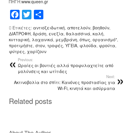
ΠΗΓΗ:
www.queen.gr
Ι
Η
Τ
Φ
F
T
Μ
Ο
Ω
a
wi
οι
Ν
Τ
Ετικέτες:
αντιοξειδωτική
,
αποτελούν
,
βοηθούν
,
Κ
Ι
c
tt
ρ
ΔΙΑΤΡΟΦΗ
,
δράση
,
ευεξία
,
θαλασσινά
,
καλή
,
Ί
Ά
e
er
α
κυτταρική
,
λαχανικά
,
μεμβράνη
,
όπως
,
οργανισμό"
,
Ν
Σ
προτιμήστε
,
στον
,
τροφές
,
ΥΓΕΙΑ
,
φλούδα
,
φρούτα
,
Δ
Τ
b
σ
φύτρες
,
χαρίζουν
Υ
Ο
o
τ
Previous:
Ν
Ν
Ωραίες οι βουτιές αλλά προφυλαχτείτε από
Ο
Κ
o
εί
μολύνσεις και ωτίτιδες
Θ
Α
Next:
k
τ
Α
Ρ
Ακτινοβολία στο σπίτι: Κανόνες προστασίας για
ε
Ν
Ά
Wi-Fi, κινητά και ασύρματα
Ά
Τ
Related posts
Τ
Ε
Ο
Π
Υ
Έ
About The Author