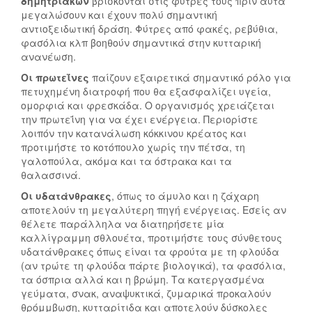
δημητριακών
βρίσκονται στις φύτρες τους πριν αυτά
μεγαλώσουν και έχουν πολύ σημαντική
αντιοξειδωτική δράση. Φύτρες από φακές, ρεβύθια,
φασόλια κλπ βοηθούν σημαντικά στην κυτταρική
ανανέωση.
Ε
Χ
Οι πρωτεΐνες
παίζουν εξαιρετικά σημαντικό ρόλο για
πετυχημένη διατροφή που θα εξασφαλίζει υγεία,
Θ
ομορφιά και φρεσκάδα. Ο οργανισμός χρειάζεται
Ρ
την πρωτεΐνη για να έχει ενέργεια. Περιορίστε
Ό
λοιπόν την κατανάλωση κόκκινου κρέατος και
Σ
Μ
προτιμήστε το κοτόπουλο χωρίς την πέτσα, τη
Τ
Υ
γαλοπούλα, ακόμα και τα όστρακα και τα
Η
Τ
θαλασσινά.
Σ
Ι
Οι υδατάνθρακες
, όπως το άμυλο και η ζάχαρη
Κ
Λ
αποτελούν τη μεγαλύτερη πηγή ενέργειας. Εσείς αν
Α
Ή
θέλετε παράλληλα να διατηρήσετε μία
Ρ
Ν
καλλίγραμμη σθλουέτα, προτιμήστε τους σύνθετους
Δ
Η
υδατάνθρακες όπως είναι τα φρούτα με τη φλούδα
Ι
:
(αν τρώτε τη φλούδα πάρτε βιολογικά), τα φασόλια,
Ά
Τ
τα όσπρια αλλά και η βρώμη. Τα κατεργασμένα
Σ
Ε
γεύματα, σνακ, αναψυκτικά, ζυμαρικά προκαλούν
Η
Ρ
θρόμμβωση, κυτταρίτιδα και αποτελούν δύσκολες