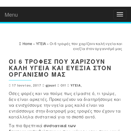
Menu
Toggl
naviga
Home
»
ΥΓΕΙΑ
» Oι 6 τροφές που χαρίζουν καλή υγεία και
ευεξία στον οργανισμό μας
OΙ 6 ΤΡΟΦΈΣ ΠΟΥ ΧΑΡΊΖΟΥΝ
ΚΑΛΉ ΥΓΕΊΑ ΚΑΙ ΕΥΕΞΊΑ ΣΤΟΝ
ΟΡΓΑΝΙΣΜΌ ΜΑΣ
17 Ιουνίου, 2017
gjouvi
Off
ΥΓΕΙΑ
,
Όσες φορές και να πούμε πως είμαστε ό, τι τρώμε,
δεν είναι αρκετές. Προκειμένου να διατηρήσουμε και
να ενισχύσουμε την υγεία μας καλό είναι να
εντάσσουμε στην διατροφή μας τροφές που έχουν τα
κατάλληλα συστατικά για το σκοπό αυτό.
Τα πιο θρεπτικά
συστατικά των