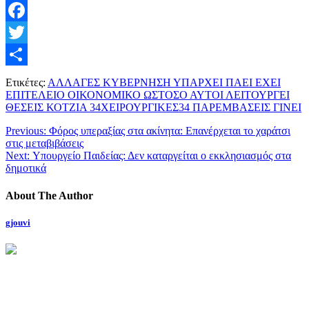
Facebook
Twitter
Μοιραστείτε
Ετικέτες:
ΑΛΛΑΓΕΣ ΚΥΒΕΡΝΗΣΗ ΥΠΑΡΧΕΙ ΠΑΕΙ ΕΧΕΙ
ΕΠΙΤΕΛΕΙΟ ΟΙΚΟΝΟΜΙΚΟ ΩΣΤΟΣΟ ΑΥΤΟΙ ΛΕΙΤΟΥΡΓΕΙ
ΘΕΣΕΙΣ ΚΟΤΖΙΑ 34ΧΕΙΡΟΥΡΓΙΚΕΣ34 ΠΑΡΕΜΒΑΣΕΙΣ ΓΙΝΕΙ
Previous:
Φόρος υπεραξίας στα ακίνητα: Επανέρχεται το χαράτσι
στις μεταβιβάσεις
Next:
Υπουργείο Παιδείας: Δεν καταργείται ο εκκλησιασμός στα
δημοτικά
About The Author
gjouvi