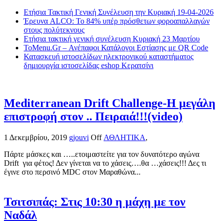
Ετήσια Τακτική Γενική Συνέλευση την Κυριακή 19-04-2026
Έρευνα ALCO: Το 84% υπέρ πρόσθετων φοροαπαλλαγών
στους πολύτεκνους
Ετήσια τακτική γενική συνέλευση Κυριακή 23 Μαρτίου
ToMenu.Gr – Ανέπαφοι Κατάλογοι Εστίασης με QR Code
Κατασκευή ιστοσελίδων ηλεκτρονικού καταστήματος
δημιουργία ιστοσελίδας eshop Κερατσίνι
Mediterranean Drift Challenge-Η μεγάλη
επιστροφή στον .. Πειραιά!!!(video)
1 Δεκεμβρίου, 2019
gjouvi
Off
ΑΘΛΗΤΙΚΑ
,
Πάρτε μάσκες και …..ετοιμαστείτε για τον δυνατότερο αγώνα
Drift για φέτος! Δεν γίνεται να το χάσεις….θα …χάσεις!!! Δες τι
έγινε στο περσινό MDC στον Μαραθώνα...
Τσιτσιπάς: Στις 10:30 η μάχη με τον
Ναδάλ