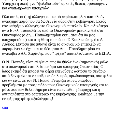
Υπάρχει η σκέψη να “ψαλιδιστούν” αρκετές θέσεις υφυπουργών
και αναπληρωτών υπουργών.
Όλα αυτές οι (μη) αλλαγές σε καμιά περίπτωση δεν αποτελούν
ανασχηματισμό που θα δώσει νέα αύρα στην κυβέρνηση. Εκτός
εάν υπάρξουν αλλαγές στο Οικονομικό επιτελείο. Και ειδικότερα
αν ο Ευκλ. Τσακαλώτος από το Οικονομικών μετακινηθεί στο
Οικονομίας (ο Δημ. Παπαδημητρίου εκτιμάται ότι θα μας
αποχαιρετήσει) και στη θέση του πάει ο Γ. Χουλιαράκης ή ο Δ.
Λιάκος. Ωστόσο πιο πιθανό είναι το οικονομικό επιτελείο να
παραμείνει ως έχει και τη θέση του Δημ. Παπαδημητρίου να
αναλάβει ο Αλ. Χαρίτσης, που “τρέχει” αποτελεσματικά το ΕΣΠΑ.
Ο Ν. Παππάς, είναι αλήθεια, πως θα ήθελε ένα (σημαντικό) ρόλο
στο οικονομικό επιτελείο -ακόμα και υπουργός Οικονομίας. Ο
ίδιος εκτιμά ότι μπορεί να φέρει επενδύσεις ωστόσο το σενάριο
αυτό δεν φαίνεται να παίζει από πλευράς πρωθυπουργού, όσο φίλοι
και αν είναι με τον Ν. Παππά. Γνωρίζει ότι θα υπάρξουν
προβλήματα με τους υπόλοιπους Οικονομικούς υπουργούς και το
μόνο που δεν θέλει σήμερα είναι να ενταθεί η διαμάχη και η
αντιπαλότητα στο εσωτερικό της κυβέρνησης. Ιδιαίτερα με την
έναρξη της τρίτης αξιολόγησης!
cnn