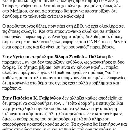
Μερεμέτια και όχι σημαντικές αλλαγές προετοιμάζει ο Αλέξης
Τσίπρας ενόψει του τελευταίου χειμώνα με μνημόνιο, όπως λένε
στο Μαξίμου, αν και σωστότερο θα ήταν να υποστηρίζουν ότι
διανύουμε το τελευταίο ανέφελο καλοκαίρι!
Ο πρωθυπουργός θέλει, πριν πάει στη ΔΕΘ, να έχει ολοκληρώσει
τις όποιες αλλαγές. Και στο επικοινωνιακό αλλά και σε επίπεδο
υπουργών – υφυπουργών. Ανασχηματισμός, δηλαδή, που, όμως,
σύμφωνα με αποκλειστικές πληροφορίες του CNN Greece, δεν θα
είναι σαρωτικός και θα γίνει με “χειρουργικές” παρεμβάσεις.
Στην Υγεία το ετερόκλητο δίδυμο Ξανθού – Πολλάκη
θα
παραμείνει, αν και δεν ταιριάζουν καθόλου, ως χαρακτήρες οι δύο
άνδρες. Το ζήτημα, βέβαια, δεν είναι αν κάνουν καλή… παρέα,
αλλά αν παράγουν έργο. Ο Πρωθυπουργός εκτιμά πως “ναι” -ο
καθένας με το στυλ του- αν και υπάρχουν διατυπωμένες διαφωνίες
ότι η κοινωνία στο θέμα της υγείας έχει πολλά προβλήματα και
παράπονα.
Στην Παιδεία ο Κ. Γαβρόγλου
δεν αλλάζει καθώς αποδείχθηκε
ότι μπορεί να ακολουθήσει τον… “τρίτο δρόμο” με επιτυχία: Και
να μην ενοχλήσει την Εκκλησία και να γλυκάνει την αριστερή
πτέρυγα του κόμματος (“53”). Οι παρελάσεις δεν καταργήθηκαν,
όμως ο καθορισμός του σημαιοφόρου μετά από κλήρωση
απορρόφησε αρκετούς κραδασμούς. Τα σχολεία θα ξεκινήσουν και
φέτος στην ώρα τους, ενώ και τα βιβλία φτάνουν τις επόμενες