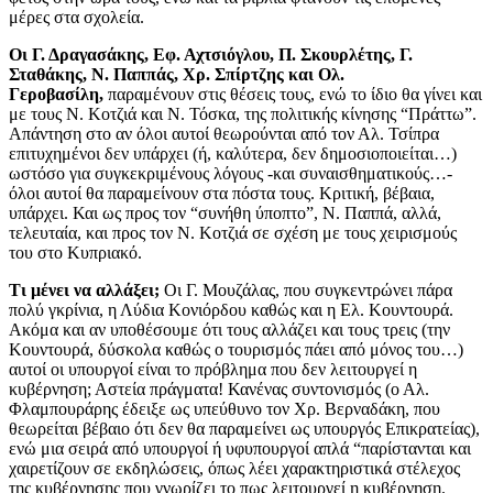
μέρες στα σχολεία.
Οι Γ. Δραγασάκης, Εφ. Αχτσιόγλου, Π. Σκουρλέτης, Γ.
Σταθάκης, Ν. Παππάς, Χρ. Σπίρτζης και Ολ.
Γεροβασίλη,
παραμένουν στις θέσεις τους, ενώ το ίδιο θα γίνει και
με τους Ν. Κοτζιά και Ν. Τόσκα, της πολιτικής κίνησης “Πράττω”.
Απάντηση στο αν όλοι αυτοί θεωρούνται από τον Αλ. Τσίπρα
επιτυχημένοι δεν υπάρχει (ή, καλύτερα, δεν δημοσιοποιείται…)
ωστόσο για συγκεκριμένους λόγους -και συναισθηματικούς…-
όλοι αυτοί θα παραμείνουν στα πόστα τους. Κριτική, βέβαια,
υπάρχει. Και ως προς τον “συνήθη ύποπτο”, Ν. Παππά, αλλά,
τελευταία, και προς τον Ν. Κοτζιά σε σχέση με τους χειρισμούς
του στο Κυπριακό.
Τι μένει να αλλάξει;
Οι Γ. Μουζάλας, που συγκεντρώνει πάρα
πολύ γκρίνια, η Λύδια Κονιόρδου καθώς και η Ελ. Κουντουρά.
Ακόμα και αν υποθέσουμε ότι τους αλλάζει και τους τρεις (την
Κουντουρά, δύσκολα καθώς ο τουρισμός πάει από μόνος του…)
αυτοί οι υπουργοί είναι το πρόβλημα που δεν λειτουργεί η
κυβέρνηση; Αστεία πράγματα! Κανένας συντονισμός (ο Αλ.
Φλαμπουράρης έδειξε ως υπεύθυνο τον Χρ. Βερναδάκη, που
θεωρείται βέβαιο ότι δεν θα παραμείνει ως υπουργός Επικρατείας),
ενώ μια σειρά από υπουργοί ή υφυπουργοί απλά “παρίστανται και
χαιρετίζουν σε εκδηλώσεις, όπως λέει χαρακτηριστικά στέλεχος
της κυβέρνησης που γνωρίζει το πως λειτουργεί η κυβέρνηση.