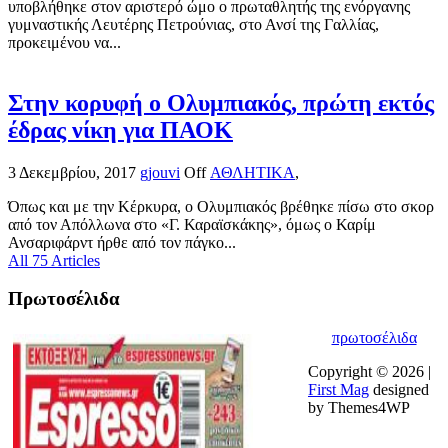
υποβλήθηκε στον αριστερό ώμο ο πρωταθλητής της ενόργανης
γυμναστικής Λευτέρης Πετρούνιας, στο Ανσί της Γαλλίας,
προκειμένου να...
Στην κορυφή ο Ολυμπιακός, πρώτη εκτός
έδρας νίκη για ΠΑΟΚ
3 Δεκεμβρίου, 2017
gjouvi
Off
ΑΘΛΗΤΙΚΑ
,
Όπως και με την Κέρκυρα, ο Ολυμπιακός βρέθηκε πίσω στο σκορ
από τον Απόλλωνα στο «Γ. Καραϊσκάκης», όμως ο Καρίμ
Ανσαριφάρντ ήρθε από τον πάγκο...
All 75 Articles
Πρωτοσέλιδα
πρωτοσέλιδα
Copyright © 2026 |
First Mag
designed
by Themes4WP