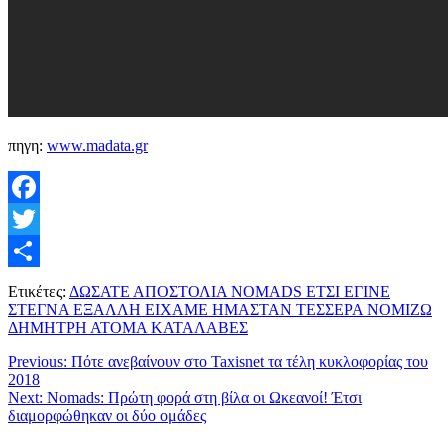
πηγη:
www.madata.gr
Facebook
Twitter
Μοιραστείτε
Ετικέτες:
ΔΩΣΑΤΕ ΑΠΟΣΤΟΛΙΑ NOMADS ΕΤΣΙ ΕΓΙΝΕ
ΣΤΕΓΝΑ ΕΞΑΛΛΗ ΕΙΧΑΜΕ ΗΜΑΣΤΑΝ ΤΕΣΣΕΡΑ ΝΟΜΙΖΩ
ΔΗΜΗΤΡΗ ΑΤΟΜΑ ΚΑΤΑΛΑΒΕΣ
Previous:
Πότε ανεβαίνουν στο Taxisnet τα τέλη κυκλοφορίας του
2018
Next:
Nomads: Πρώτη φορά στη βίλα οι Ωκεανοί! Έτσι
διαμορφώθηκαν οι δύο ομάδες