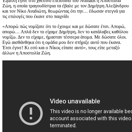
Έξαλλη έγινε στο χθεσινό επεισόδιο του Nomads η Αποστολία
Ζώη, η οποία τραγουδίστρια τα έβαλε με τον Δημήτρη Αλεξάνδρου
και τον Νίκο Αναδιώτη, θεωρώντας ότι την… έδωσαν στεγνά για
τις επιλογές που έκανε στο παιχνίδι
«Απορώ πώς νομίζατε ότι το έχουμε και με δώσατε έτσι. Απορώ,
απορώ… Απλά δεν το είχαμε Δημήτρη, δεν το κατάλαβες καθόλου
νομίζω. Δεν το είχαμε, ήμασταν τέσσερα άτομα. Με δώσατε όλοι.
Εγώ αισθάνθηκα ότι η ομάδα μου δεν στήριξε αυτό που έκανα.
Έτσι έγινε! Κι εσύ και ο Νίκος είπατε αυτό», τους είπε μεταξύ
άλλων η Αποστολία Ζώη.