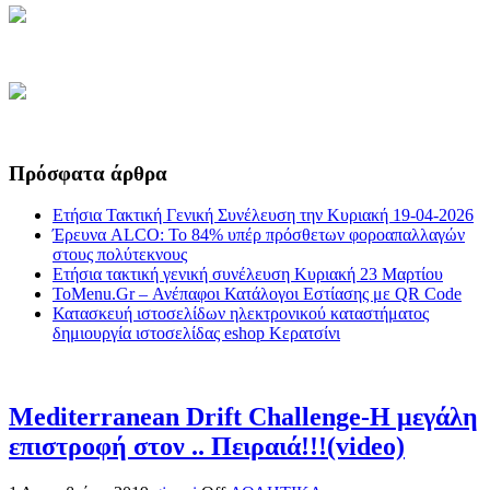
Πρόσφατα άρθρα
Ετήσια Τακτική Γενική Συνέλευση την Κυριακή 19-04-2026
Έρευνα ALCO: Το 84% υπέρ πρόσθετων φοροαπαλλαγών
στους πολύτεκνους
Ετήσια τακτική γενική συνέλευση Κυριακή 23 Μαρτίου
ToMenu.Gr – Ανέπαφοι Κατάλογοι Εστίασης με QR Code
Κατασκευή ιστοσελίδων ηλεκτρονικού καταστήματος
δημιουργία ιστοσελίδας eshop Κερατσίνι
Mediterranean Drift Challenge-Η μεγάλη
επιστροφή στον .. Πειραιά!!!(video)