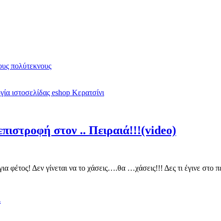
υς πολύτεκνους
ία ιστοσελίδας eshop Κερατσίνι
πιστροφή στον .. Πειραιά!!!(video)
για φέτος! Δεν γίνεται να το χάσεις….θα …χάσεις!!! Δες τι έγινε στ
λ