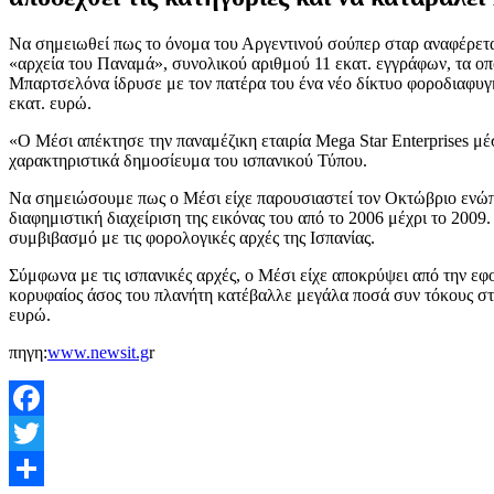
Να σημειωθεί πως το όνομα του Αργεντινού σούπερ σταρ αναφέρετα
«αρχεία του Παναμά», συνολικού αριθμού 11 εκατ. εγγράφων, τα οπ
Μπαρτσελόνα ίδρυσε με τον πατέρα του ένα νέο δίκτυο φοροδιαφυγή
εκατ. ευρώ.
«Ο Μέσι απέκτησε την παναμέζικη εταιρία Mega Star Enterprises μ
χαρακτηριστικά δημοσίευμα του ισπανικού Τύπου.
Να σημειώσουμε πως ο Μέσι είχε παρουσιαστεί τον Οκτώβριο ενώπιο
διαφημιστική διαχείριση της εικόνας του από το 2006 μέχρι το 2009
συμβιβασμό με τις φορολογικές αρχές της Ισπανίας.
Σύμφωνα με τις ισπανικές αρχές, ο Μέσι είχε αποκρύψει από την εφορ
κορυφαίος άσος του πλανήτη κατέβαλλε μεγάλα ποσά συν τόκους στη
ευρώ.
πηγη:
www.newsit.g
r
Facebook
Twitter