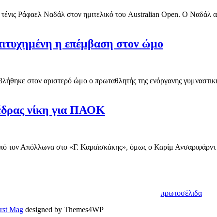
 τένις Ράφαελ Ναδάλ στον ημιτελικό του Australian Open. Ο Ναδάλ αυτ
Επιτυχημένη η επέμβαση στον ώμο
λήθηκε στον αριστερό ώμο ο πρωταθλητής της ενόργανης γυμναστικής
έδρας νίκη για ΠΑΟΚ
ό τον Απόλλωνα στο «Γ. Καραϊσκάκης», όμως ο Καρίμ Ανσαριφάρντ ή
πρωτοσέλιδα
irst Mag
designed by Themes4WP