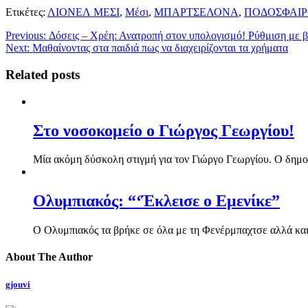
Μοιραστείτε
Ετικέτες:
ΛΙΟΝΕΛ ΜΕΣΙ
,
Μέσι
,
ΜΠΑΡΤΣΕΛΟΝΑ
,
ΠΟΔΟΣΦΑΙ
Previous:
Δόσεις – Χρέη: Ανατροπή στον υπολογισμό! Ρύθμιση με βά
Next:
Μαθαίνοντας στα παιδιά πως να διαχειρίζονται τα χρήματα
Related posts
Στο νοσοκομείο ο Γιώργος Γεωργίου!
Mία ακόμη δύσκολη στιγμή για τον Γιώργο Γεωργίου. Ο δημοσ
Ολυμπιακός: “‘Έκλεισε ο Εμενίκε”
Ο Ολυμπιακός τα βρήκε σε όλα με τη Φενέρμπαχτσε αλλά και 
About The Author
gjouvi