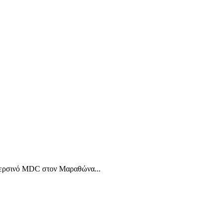
ο περσινό MDC στον Μαραθώνα...