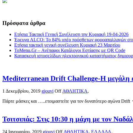
Πρόσφατα άρθρα
Ετήσια Τακτική Γενική Συνέλευση την Κυριακή 19-04-2026
Έρευνα ALCO: Το 84% υπέρ πρόσθετων φοροαπαλλαγών στο
Ετήσια τακτική γενική συνέλευση Κυριακή 23 Μαρτίου
ToMenu.Gr – Ανέπαφοι Κατάλογοι Εστίασης με QR Code
Κατασκευή ιστοσελίδων ηλεκτρονικού καταστήματος δημιουργ
Mediterranean Drift Challenge-Η μεγάλη ε
1 Δεκεμβρίου, 2019
gjouvi
Off
ΑΘΛΗΤΙΚΑ
,
Πάρτε μάσκες και …..ετοιμαστείτε για τον δυνατότερο αγώνα Drift 
Τσιτσιπάς: Στις 10:30 η μάχη με τον Ναδά
24 Ιανουαρίου, 2019
gjouvi
Off
ΑΘΛΗΤΙΚΑ
,
ΕΛΛΑΔΑ
,