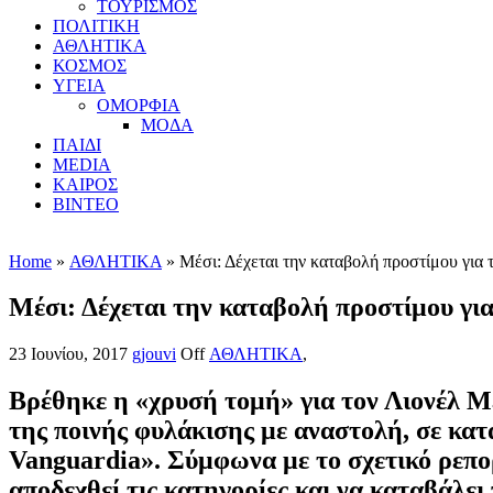
ΤΟΥΡΙΣΜΟΣ
ΠΟΛΙΤΙΚΗ
ΑΘΛΗΤΙΚΑ
ΚΟΣΜΟΣ
ΥΓΕΙΑ
ΟΜΟΡΦΙΑ
ΜΟΔΑ
ΠΑΙΔΙ
MEDIA
ΚΑΙΡΟΣ
ΒΙΝΤΕΟ
Home
»
ΑΘΛΗΤΙΚΑ
» Μέσι: Δέχεται την καταβολή προστίμου για 
Μέσι: Δέχεται την καταβολή προστίμου γι
23 Ιουνίου, 2017
gjouvi
Off
ΑΘΛΗΤΙΚΑ
,
Βρέθηκε η «χρυσή τομή» για τον Λιονέλ Μ
της ποινής φυλάκισης με αναστολή, σε κα
Vanguardia». Σύμφωνα με το σχετικό ρεπο
αποδεχθεί τις κατηγορίες και να καταβάλει