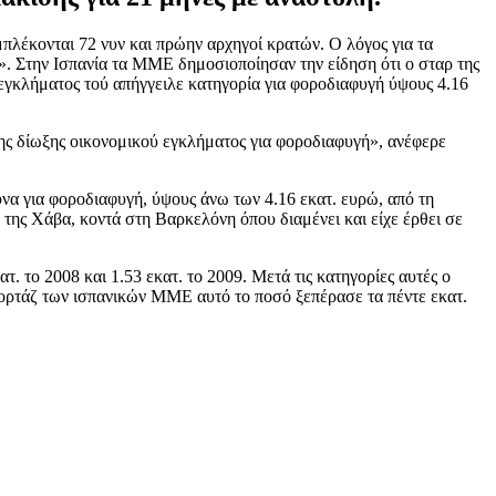
λέκονται 72 νυν και πρώην αρχηγοί κρατών. Ο λόγος για τα
». Στην Ισπανία τα ΜΜΕ δημοσιοποίησαν την είδηση ότι ο σταρ της
 εγκλήματος τού απήγγειλε κατηγορία για φοροδιαφυγή ύψους 4.16
της δίωξης οικονομικού εγκλήματος για φοροδιαφυγή», ανέφερε
να για φοροδιαφυγή, ύψους άνω των 4.16 εκατ. ευρώ, από τη
ο της Χάβα, κοντά στη Βαρκελόνη όπου διαμένει και είχε έρθει σε
τ. το 2008 και 1.53 εκατ. το 2009. Μετά τις κατηγορίες αυτές ο
πορτάζ των ισπανικών ΜΜΕ αυτό το ποσό ξεπέρασε τα πέντε εκατ.