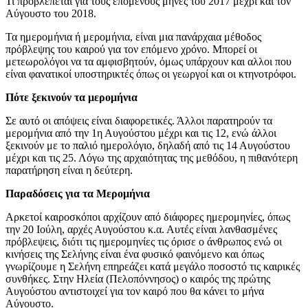
Τι προβλέπεται για τους επόμενους μήνες του 2017 μέχρι και τον
Αύγουστο του 2018.
Τα ημερομήνια ή μερομήνια, είναι μια πανάρχαια μέθοδος
πρόβλεψης του καιρού για τον επόμενο χρόνο. Μπορεί οι
μετεωρολόγοι να τα αμφισβητούν, όμως υπάρχουν και αλλοι που
είναι φανατικοί υποστηρικτές όπως οι γεωργοί και οι κτηνοτρόφοι.
Πότε ξεκινούν τα μερομήνια
Σε αυτό οι απόψεις είναι διαφορετικές. Άλλοι παρατηρούν τα
μερομήνια από την 1η Αυγούστου μέχρι και τις 12, ενώ άλλοι
ξεκινούν με το παλιό ημερολόγιο, δηλαδή από τις 14 Αυγούστου
μέχρι και τις 25. Λόγω της αρχαιότητας της μεθόδου, η πιθανότερη
παρατήρηση είναι η δεύτερη.
Παραδόσεις για τα Μερομήνια
Αρκετοί καιροσκόποι αρχίζουν από διάφορες ημερομηνίες, όπως
την 20 Ιούλη, αρχές Αυγούστου κ.α. Αυτές είναι λανθασμένες
πρόβλεψεις, διότι τις ημερομηνίες τις όρισε ο άνθρωπος ενώ οι
κινήσεις της Σελήνης είναι ένα φυσικό φαινόμενο και όπως
γνωρίζουμε η Σελήνη επηρεάζει κατά μεγάλο ποσοστό τις καιρικές
συνθήκες. Στην Ηλεία (Πελοπόννησος) ο καιρός της πρώτης
Αυγούστου αντιστοιχεί για τον καιρό που θα κάνει το μήνα
Αύγουστο.