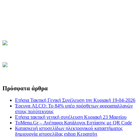
Πρόσφατα άρθρα
Ετήσια Τακτική Γενική Συνέλευση την Κυριακή 19-04-2026
Έρευνα ALCO: Το 84% υπέρ πρόσθετων φοροαπαλλαγών
στους πολύτεκνους
Ετήσια τακτική γενική συνέλευση Κυριακή 23 Μαρτίου
ToMenu.Gr – Ανέπαφοι Κατάλογοι Εστίασης με QR Code
Κατασκευή ιστοσελίδων ηλεκτρονικού καταστήματος
δημιουργία ιστοσελίδας eshop Κερατσίνι