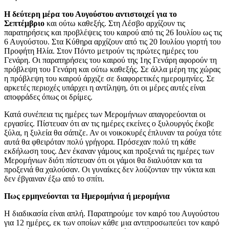
Η δεύτερη μέρα του Αυγούστου αντιστοιχεί για το
Σεπτέμβριο
και ούτω καθεξής. Στη Λέσβο αρχίζουν τις
παρατηρήσεις και προβλέψεις του καιρού από τις 26 Ιουλίου ως τις
6 Αυγούστου. Στα Κύθηρα αρχίζουν από τις 20 Ιουλίου γιορτή του
Προφήτη Ηλία. Στον Πόντο μετρούν τις πρώτες ημέρες του
Γενάρη. Οι παρατηρήσεις του καιρού της 1ης Γενάρη αφορούν τη
πρόβλεψη του Γενάρη και ούτω καθεξής. Σε άλλα μέρη της χώρας
η πρόβλεψη του καιρού άρχιζε σε διαφορετικές ημερομηνίες. Σε
αρκετές περιοχές υπάρχει η αντίληψη, ότι οι μέρες αυτές είναι
αποφράδες όπως οι δρίμες.
Κατά συνέπεια τις ημέρες των Μερομήνιων απαγορεύονται οι
εργασίες. Πίστευαν ότι αν τις ημέρες εκείνες ο ξυλουργός έκοβε
ξύλα, η ξυλεία θα σάπιζε. Αν οι νοικοκυρές έπλυναν τα ρούχα τότε
αυτά θα φθειρόταν πολύ γρήγορα. Πρόσεχαν πολύ τη κάθε
εκδήλωση τους. Δεν έκαναν γάμους και προξενιά τις ημέρες των
Μερομήνιων διότι πίστευαν ότι οι γάμοι θα διαλυόταν και τα
προξενιά θα χαλούσαν. Οι γυναίκες δεν λούζονταν την νύκτα και
δεν έβγαιναν έξω από το σπίτι.
Πως ερμηνεύονται τα Ημερομήνια ή μερομήνια
Η διαδικασία είναι απλή. Παρατηρούμε τον καιρό του Αυγούστου
για 12 ημέρες, εκ των οποίων κάθε μια αντιπροσωπεύει τον καιρό