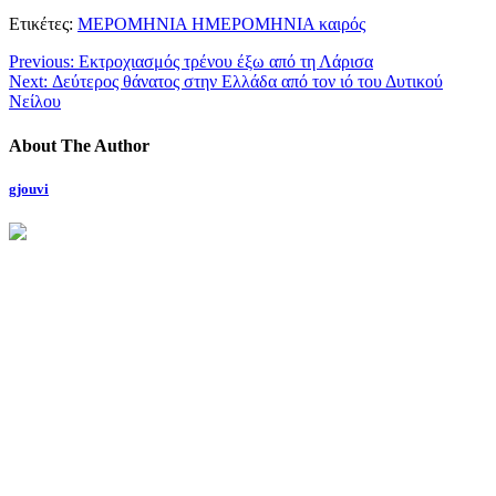
Μοιραστείτε
Ετικέτες:
ΜΕΡΟΜΗΝΙΑ ΗΜΕΡΟΜΗΝΙΑ καιρός
Previous:
Εκτροχιασμός τρένου έξω από τη Λάρισα
Next:
Δεύτερος θάνατος στην Ελλάδα από τον ιό του Δυτικού
Νείλου
About The Author
gjouvi