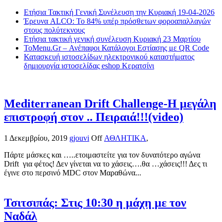
Ετήσια Τακτική Γενική Συνέλευση την Κυριακή 19-04-2026
Έρευνα ALCO: Το 84% υπέρ πρόσθετων φοροαπαλλαγών
στους πολύτεκνους
Ετήσια τακτική γενική συνέλευση Κυριακή 23 Μαρτίου
ToMenu.Gr – Ανέπαφοι Κατάλογοι Εστίασης με QR Code
Κατασκευή ιστοσελίδων ηλεκτρονικού καταστήματος
δημιουργία ιστοσελίδας eshop Κερατσίνι
Mediterranean Drift Challenge-Η μεγάλη
επιστροφή στον .. Πειραιά!!!(video)
1 Δεκεμβρίου, 2019
gjouvi
Off
ΑΘΛΗΤΙΚΑ
,
Πάρτε μάσκες και …..ετοιμαστείτε για τον δυνατότερο αγώνα
Drift για φέτος! Δεν γίνεται να το χάσεις….θα …χάσεις!!! Δες τι
έγινε στο περσινό MDC στον Μαραθώνα...
Τσιτσιπάς: Στις 10:30 η μάχη με τον
Ναδάλ