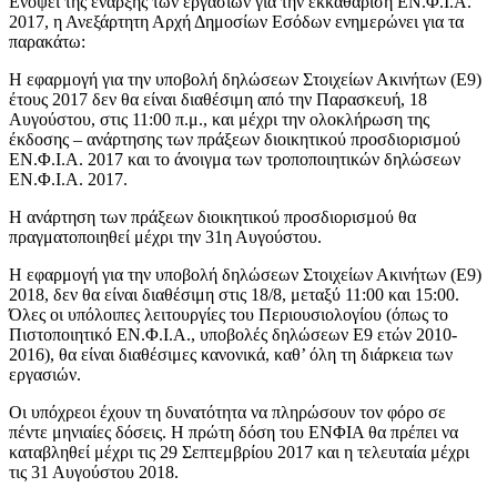
Ενόψει της έναρξης των εργασιών για την εκκαθάριση ΕΝ.Φ.Ι.Α.
2017, η Ανεξάρτητη Αρχή Δημοσίων Εσόδων ενημερώνει για τα
παρακάτω:
Η εφαρμογή για την υποβολή δηλώσεων Στοιχείων Ακινήτων (Ε9)
έτους 2017 δεν θα είναι διαθέσιμη από την Παρασκευή, 18
Αυγούστου, στις 11:00 π.μ., και μέχρι την ολοκλήρωση της
έκδοσης – ανάρτησης των πράξεων διοικητικού προσδιορισμού
ΕΝ.Φ.Ι.Α. 2017 και το άνοιγμα των τροποποιητικών δηλώσεων
ΕΝ.Φ.Ι.Α. 2017.
Η ανάρτηση των πράξεων διοικητικού προσδιορισμού θα
πραγματοποιηθεί μέχρι την 31η Αυγούστου.
Η εφαρμογή για την υποβολή δηλώσεων Στοιχείων Ακινήτων (Ε9)
2018, δεν θα είναι διαθέσιμη στις 18/8, μεταξύ 11:00 και 15:00.
Όλες οι υπόλοιπες λειτουργίες του Περιουσιολογίου (όπως το
Πιστοποιητικό ΕΝ.Φ.Ι.Α., υποβολές δηλώσεων Ε9 ετών 2010-
2016), θα είναι διαθέσιμες κανονικά, καθ’ όλη τη διάρκεια των
εργασιών.
Οι υπόχρεοι έχουν τη δυνατότητα να πληρώσουν τον φόρο σε
πέντε μηνιαίες δόσεις. Η πρώτη δόση του ΕΝΦΙΑ θα πρέπει να
καταβληθεί μέχρι τις 29 Σεπτεμβρίου 2017 και η τελευταία μέχρι
τις 31 Αυγούστου 2018.