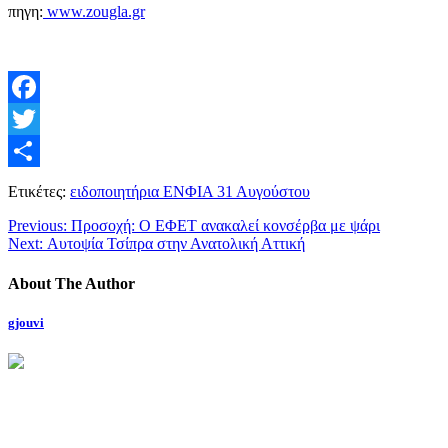
πηγη:
www.zougla.gr
Facebook
Twitter
Μοιραστείτε
Ετικέτες:
ειδοποιητήρια ΕΝΦΙΑ 31 Αυγούστου
Previous:
Προσοχή: Ο ΕΦΕΤ ανακαλεί κονσέρβα με ψάρι
Next:
Αυτοψία Τσίπρα στην Ανατολική Αττική
About The Author
gjouvi