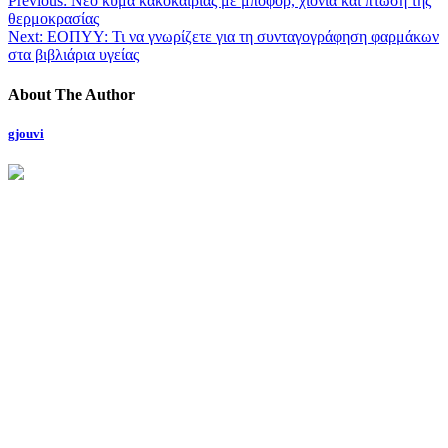
Previous:
Νέο κύμα κακοκαιρίας με μποφόρ, χιόνια και πτώση της
θερμοκρασίας
Next:
ΕΟΠΥΥ: Τι να γνωρίζετε για τη συνταγογράφηση φαρμάκων
στα βιβλιάρια υγείας
About The Author
gjouvi