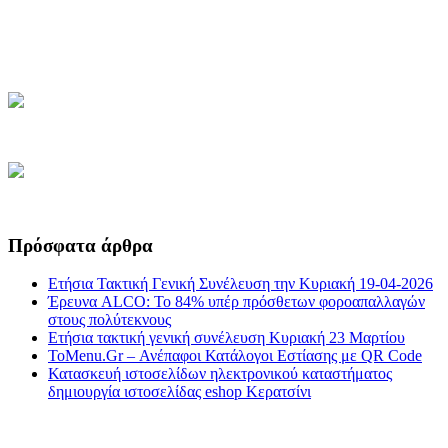
Πρόσφατα άρθρα
Ετήσια Τακτική Γενική Συνέλευση την Κυριακή 19-04-2026
Έρευνα ALCO: Το 84% υπέρ πρόσθετων φοροαπαλλαγών
στους πολύτεκνους
Ετήσια τακτική γενική συνέλευση Κυριακή 23 Μαρτίου
ToMenu.Gr – Ανέπαφοι Κατάλογοι Εστίασης με QR Code
Κατασκευή ιστοσελίδων ηλεκτρονικού καταστήματος
δημιουργία ιστοσελίδας eshop Κερατσίνι