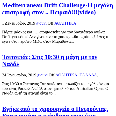
Mediterranean Drift Challenge-Η μεγάλη
επιστροφή στον .. Πειραιά!!!(video)
1 Δεκεμβρίου, 2019
gjouvi
Off
ΑΘΛΗΤΙΚΑ
,
Πάρτε μάσκες και …..ετοιμαστείτε για τον δυνατότερο αγώνα
Drift για φέτος! Δεν γίνεται να το χάσεις….θα …χάσεις!!! Δες τι
έγινε στο περσινό MDC στον Μαραθώνα...
Τσιτσιπάς: Στις 10:30 η μάχη με τον
Ναδάλ
24 Ιανουαρίου, 2019
gjouvi
Off
ΑΘΛΗΤΙΚΑ
,
ΕΛΛΑΔΑ
,
Στις 10:30 ο Στέφανος Τσιτσιπάς αντιμετωπίζει το μεγάλο όνομα
του τένις Ράφαελ Ναδάλ στον ημιτελικό του Australian Open. Ο
Ναδάλ αυτή τη στιγμή είναι το...
Βγήκε από το χειρουργείο ο Πετρούνιας.
Επιτυχημένη η επέμβαση στον ώμο