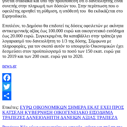
γίνεται σταδιακά και υπό την προϋπόθεση ότι ο δανειολήπτης είναι
συνεπής στην πληρωμή των δόσεών του. Στην περίπτωση που ο
οφειλέτης αρνηθεί τη ρύθμιση, η υπόθεσή του θα εκδικάζεται στο
Ειρηνοδικείο.
Επιπλέον, το Δημόσιο θα επιδοτεί τις δόσεις οφειλετών με ακίνητα
αντικειμενικής αξίας έως 100.000 ευρώ και οικογενειακό εισόδημα
έως 20.000 ευρώ. Συγκεκριμένα, θα καταβάλλει στην τράπεζα για
λογαριασμό του δανειολήπτη το 1/3 της δόσης. Σύμφωνα με
πληροφορίες, για τον σκοπό αυτόν το υπουργείο Οικονομικών έχει
δεσμεύσει στον προϋπολογισμό το ποσό των 150 εκατ. ευρώ για
το 2019 και των 200 εκατ. ευρώ για το 2020.
news.gr
Facebook
Twitter
Μοιραστείτε
Ετικέτες:
ΕΥΡΩ ΟΙΚΟΝΟΜΙΚΩΝ ΣΗΜΕΡΑ ΕΚΑΤ ΕΧΕΙ ΠΡΟΣ
ΚΑΤΣΕΛΗ ΚΥΒΕΡΝΗΣΗ ΟΙΚΟΓΕΝΕΙΑΚΟ ΕΙΣΟΔΗΜΑ
ΤΡΑΠΕΖΕΣ ΔΑΝΕΙΟΛΗΠΤΗ ΔΑΝΕΙΩΝ ΑΞΙΑΣ ΤΡΑΠΕΖΑ