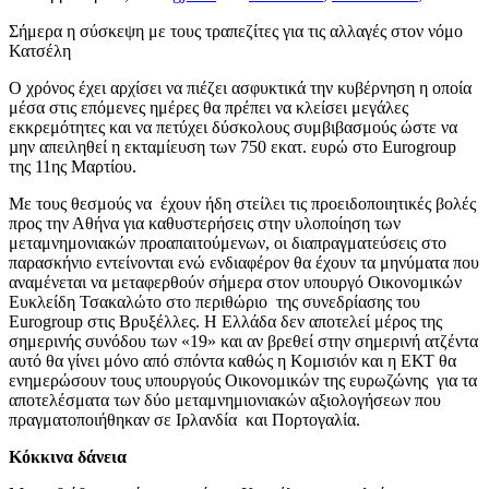
Σήμερα η σύσκεψη με τους τραπεζίτες για τις αλλαγές στον νόμο
Κατσέλη
Ο χρόνος έχει αρχίσει να πιέζει ασφυκτικά την κυβέρνηση η οποία
μέσα στις επόμενες ημέρες θα πρέπει να κλείσει μεγάλες
εκκρεμότητες και να πετύχει δύσκολους συμβιβασμούς ώστε να
µην απειληθεί η εκταμίευση των 750 εκατ. ευρώ στο Eurogroup
της 11ης Μαρτίου.
Με τους θεσμούς να έχουν ήδη στείλει τις προειδοποιητικές βολές
προς την Αθήνα για καθυστερήσεις στην υλοποίηση των
μεταμνημονιακών προαπαιτούμενων, οι διαπραγματεύσεις στο
παρασκήνιο εντείνονται ενώ ενδιαφέρον θα έχουν τα μηνύματα που
αναμένεται να μεταφερθούν σήμερα στον υπουργό Οικονομικών
Ευκλείδη Τσακαλώτο στο περιθώριο της συνεδρίασης του
Eurogroup στις Βρυξέλλες. Η Ελλάδα δεν αποτελεί μέρος της
σημερινής συνόδου των «19» και αν βρεθεί στην σημερινή ατζέντα
αυτό θα γίνει μόνο από σπόντα καθώς η Κομισιόν και η ΕΚΤ θα
ενημερώσουν τους υπουργούς Οικονομικών της ευρωζώνης για τα
αποτελέσματα των δύο μεταμνημιονιακών αξιολογήσεων που
πραγματοποιήθηκαν σε Ιρλανδία και Πορτογαλία.
Κόκκινα δάνεια