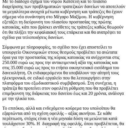
Με το διάδοχο σχήμα του νόμου Κατσέλη και το πλαίσιο
διαχείρισης των προβληματικών τραπεζικών δανείων να αποτελούν
τα μεγαλύτερα ανοιχτά μέτωπα κυβέρνηση και τράπεζες θα έχουν
σήμερα νέα συνάντηση στο Μέγαρο Μαξίμου. Η κυβέρνηση
εξετάζει τη διεύρυνση του πλαισίου προστασίας της πρώτης
κατοικίας, κάτι που βρίσκει αντίθετες τις τράπεζες καθώς θεωρούν
ότι θα πλήξει την κεφαλαιακή τους επάρκεια και θα ανατρέψει τα
σχέδια για τιτλοποιήσεις δανείων.
Σύμφωνα με πληροφορίες, το σχέδιο που έχει αποστείλει το
υπουργείο Οικονομικών στους θεσμούς προβλέπει τα ανώτατα
όρια για την προστασίας της κύριας κατοικίας να ανέρχονται στις
250.000 ευρώ ως προς την αντικειμενική αξία της κατοικίας και
στις 35.000 ευρώ ως προς το ετήσιο οικογενειακό εισόδημα του
δανειολήπτη. Οι ενδιαφερόμενοι θα υποβάλουν την αίτησή τους
ηλεκτρονικά, σε ειδικό εργαλείο που θα λειτουργήσει στην
πλατφόρμα του εξωδικαστικού συμβιβασμού. Στη συνέχεια, η
τράπεζα θα προτείνει στον οφειλέτη ρύθμιση που θα προβλέπει
επιμήκυνση της διάρκειας του δανείου έως και 20 χρόνια, ανάλογα
με την ηλικία του.
Το επιτόκιο, αλλά και ενδεχόμενο κούρεμα του υπολοίπου θα
εξαρτώνται από τη σχέση οφειλής – αξίας ακινήτου. Σε κάθε
περίπτωση, στόχος είναι η νέα μηνιαία δόση να μειώνεται κατά
τουλάχιστον 30%. Η διαγραφή της οφειλής, όπου προβλέπεται, θα