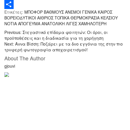
a
T
Ετικέτες:
ΜΠΟΦΟΡ ΒΑΘΜΟΥΣ ΑΝΕΜΟΙ ΓΕΝΙΚΑ ΚΑΙΡΟΣ
c
w
Μ
ΒΟΡΕΙΟΔΥΤΙΚΟΙ ΑΙΘΡΙΟΣ ΤΟΠΙΚΑ ΘΕΡΜΟΚΡΑΣΙΑ ΚΕΛΣΙΟΥ
e
i
ο
ΝΟΤΙΑ ΑΠΟΓΕΥΜΑ ΑΝΑΤΟΛΙΚΗ ΛΙΓΕΣ ΧΑΜΗΛΟΤΕΡΗ
b
t
ι
Previous:
Στεγαστικό επίδομα φοιτητών: Οι όροι, οι
προϋποθέσεις και η διαδικασία για τη χορήγηση
o
t
ρ
Next:
Άννα Βίσση: Ποζάρει με τα δυο εγγόνια της στην πιο
τρυφερή φωτογραφία αποχαιρετισμού!
o
e
α
About The Author
k
r
σ
gjouvi
τ
ε
ί
τ
ε