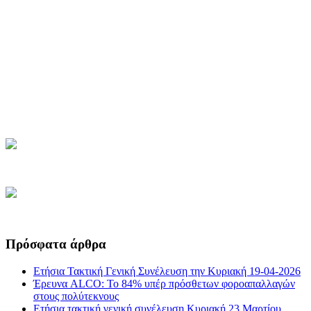
Πρόσφατα άρθρα
Ετήσια Τακτική Γενική Συνέλευση την Κυριακή 19-04-2026
Έρευνα ALCO: Το 84% υπέρ πρόσθετων φοροαπαλλαγών
στους πολύτεκνους
Ετήσια τακτική γενική συνέλευση Κυριακή 23 Μαρτίου