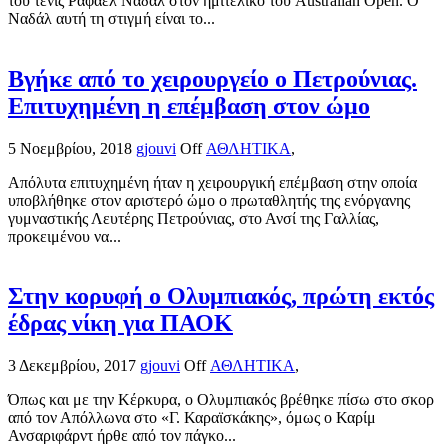
του τένις Ράφαελ Ναδάλ στον ημιτελικό του Australian Open. Ο
Ναδάλ αυτή τη στιγμή είναι το...
Βγήκε από το χειρουργείο ο Πετρούνιας.
Επιτυχημένη η επέμβαση στον ώμο
5 Νοεμβρίου, 2018
gjouvi
Off
ΑΘΛΗΤΙΚΑ
,
Απόλυτα επιτυχημένη ήταν η χειρουργική επέμβαση στην οποία
υποβλήθηκε στον αριστερό ώμο ο πρωταθλητής της ενόργανης
γυμναστικής Λευτέρης Πετρούνιας, στο Ανσί της Γαλλίας,
προκειμένου να...
Στην κορυφή ο Ολυμπιακός, πρώτη εκτός
έδρας νίκη για ΠΑΟΚ
3 Δεκεμβρίου, 2017
gjouvi
Off
ΑΘΛΗΤΙΚΑ
,
Όπως και με την Κέρκυρα, ο Ολυμπιακός βρέθηκε πίσω στο σκορ
από τον Απόλλωνα στο «Γ. Καραϊσκάκης», όμως ο Καρίμ
Ανσαριφάρντ ήρθε από τον πάγκο...