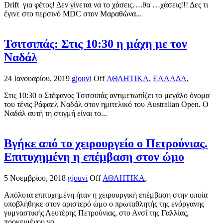
Drift για φέτος! Δεν γίνεται να το χάσεις….θα …χάσεις!!! Δες τι
έγινε στο περσινό MDC στον Μαραθώνα...
Τσιτσιπάς: Στις 10:30 η μάχη με τον
Ναδάλ
24 Ιανουαρίου, 2019
gjouvi
Off
ΑΘΛΗΤΙΚΑ
,
ΕΛΛΑΔΑ
,
Στις 10:30 ο Στέφανος Τσιτσιπάς αντιμετωπίζει το μεγάλο όνομα
του τένις Ράφαελ Ναδάλ στον ημιτελικό του Australian Open. Ο
Ναδάλ αυτή τη στιγμή είναι το...
Βγήκε από το χειρουργείο ο Πετρούνιας.
Επιτυχημένη η επέμβαση στον ώμο
5 Νοεμβρίου, 2018
gjouvi
Off
ΑΘΛΗΤΙΚΑ
,
Απόλυτα επιτυχημένη ήταν η χειρουργική επέμβαση στην οποία
υποβλήθηκε στον αριστερό ώμο ο πρωταθλητής της ενόργανης
γυμναστικής Λευτέρης Πετρούνιας, στο Ανσί της Γαλλίας,
προκειμένου να...