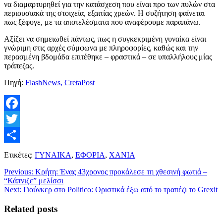
να διαμαρτυρηθεί για την κατάσχεση που είναι προ των πυλών στα
περιουσιακά της στοιχεία, εξαιτίας χρεών. Η συζήτηση φαίνεται
πως ξέφυγε, με τα αποτελέσματα που αναφέρουμε παραπάνω.
Αξίζει να σημειωθεί πάντως, πως η συγκεκριμένη γυναίκα είναι
γνώριμη στις αρχές σύμφωνα με πληροφορίες, καθώς και την
περασμένη βδομάδα επιτέθηκε – φραστικά – σε υπαλλήλους μίας
τράπεζας.
Πηγή:
FlashNews,
CretaPost
Facebook
Twitter
Μοιραστείτε
Ετικέτες:
ΓΥΝΑΙΚΑ
,
ΕΦΟΡΙΑ
,
ΧΑΝΙΑ
Previous:
Κρήτη: Ένας 43χρονος προκάλεσε τη χθεσινή φωτιά –
“Κάπνιζε” μελίσσι
Next:
Γιούνκερ στο Politico: Οριστικά έξω από το τραπέζι το Grexit
Related posts