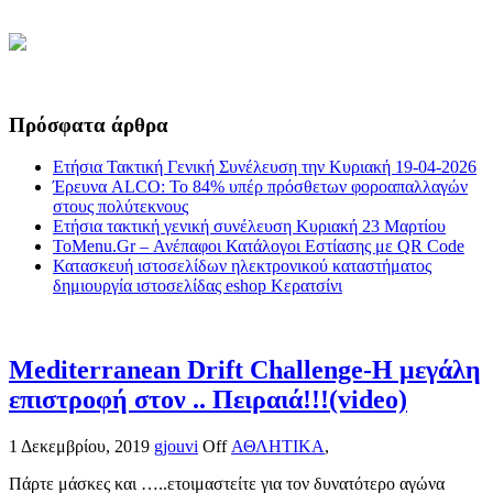
Πρόσφατα άρθρα
Ετήσια Τακτική Γενική Συνέλευση την Κυριακή 19-04-2026
Έρευνα ALCO: Το 84% υπέρ πρόσθετων φοροαπαλλαγών
στους πολύτεκνους
Ετήσια τακτική γενική συνέλευση Κυριακή 23 Μαρτίου
ToMenu.Gr – Ανέπαφοι Κατάλογοι Εστίασης με QR Code
Κατασκευή ιστοσελίδων ηλεκτρονικού καταστήματος
δημιουργία ιστοσελίδας eshop Κερατσίνι
Mediterranean Drift Challenge-Η μεγάλη
επιστροφή στον .. Πειραιά!!!(video)
1 Δεκεμβρίου, 2019
gjouvi
Off
ΑΘΛΗΤΙΚΑ
,
Πάρτε μάσκες και …..ετοιμαστείτε για τον δυνατότερο αγώνα