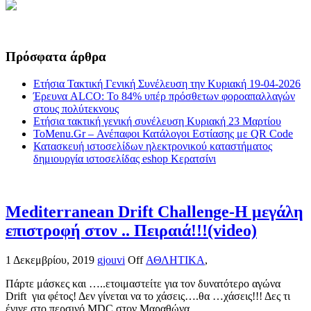
Πρόσφατα άρθρα
Ετήσια Τακτική Γενική Συνέλευση την Κυριακή 19-04-2026
Έρευνα ALCO: Το 84% υπέρ πρόσθετων φοροαπαλλαγών
στους πολύτεκνους
Ετήσια τακτική γενική συνέλευση Κυριακή 23 Μαρτίου
ToMenu.Gr – Ανέπαφοι Κατάλογοι Εστίασης με QR Code
Κατασκευή ιστοσελίδων ηλεκτρονικού καταστήματος
δημιουργία ιστοσελίδας eshop Κερατσίνι
Mediterranean Drift Challenge-Η μεγάλη
επιστροφή στον .. Πειραιά!!!(video)
1 Δεκεμβρίου, 2019
gjouvi
Off
ΑΘΛΗΤΙΚΑ
,
Πάρτε μάσκες και …..ετοιμαστείτε για τον δυνατότερο αγώνα
Drift για φέτος! Δεν γίνεται να το χάσεις….θα …χάσεις!!! Δες τι
έγινε στο περσινό MDC στον Μαραθώνα...