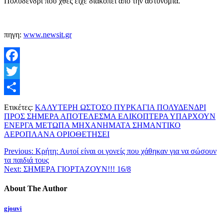
Πολυδένδρι που χθες είχε διακοπεί από την αστυνομία.
πηγη:
www.newsit.gr
Facebook
Twitter
Μοιραστείτε
Ετικέτες:
ΚΑΛΥΤΕΡΗ ΩΣΤΟΣΟ ΠΥΡΚΑΓΙΑ ΠΟΛΥΔΕΝΔΡΙ
ΠΡΟΣ ΣΗΜΕΡΑ ΑΠΟΤΕΛΕΣΜΑ ΕΛΙΚΟΠΤΕΡΑ ΥΠΑΡΧΟΥΝ
ΕΝΕΡΓΑ ΜΕΤΩΠΑ ΜΗΧΑΝΗΜΑΤΑ ΣΗΜΑΝΤΙΚΟ
ΑΕΡΟΠΛΑΝΑ ΟΡΙΟΘΕΤΗΣΕΙ
Previous:
Κρήτη: Αυτοί είναι οι γονείς που χάθηκαν για να σώσουν
τα παιδιά τους
Next:
ΣΗΜΕΡΑ ΓΙΟΡΤΑΖΟΥΝ!!! 16/8
About The Author
gjouvi