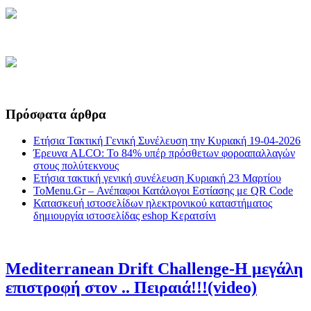
Πρόσφατα άρθρα
Ετήσια Τακτική Γενική Συνέλευση την Κυριακή 19-04-2026
Έρευνα ALCO: Το 84% υπέρ πρόσθετων φοροαπαλλαγών
στους πολύτεκνους
Ετήσια τακτική γενική συνέλευση Κυριακή 23 Μαρτίου
ToMenu.Gr – Ανέπαφοι Κατάλογοι Εστίασης με QR Code
Κατασκευή ιστοσελίδων ηλεκτρονικού καταστήματος
δημιουργία ιστοσελίδας eshop Κερατσίνι
Mediterranean Drift Challenge-Η μεγάλη
επιστροφή στον .. Πειραιά!!!(video)