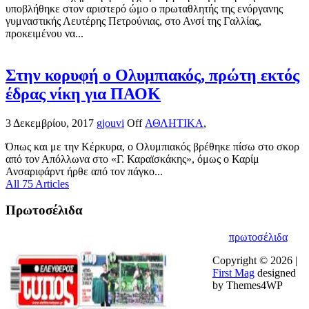
υποβλήθηκε στον αριστερό ώμο ο πρωταθλητής της ενόργανης
γυμναστικής Λευτέρης Πετρούνιας, στο Ανσί της Γαλλίας,
προκειμένου να...
Στην κορυφή ο Ολυμπιακός, πρώτη εκτός
έδρας νίκη για ΠΑΟΚ
3 Δεκεμβρίου, 2017
gjouvi
Off
ΑΘΛΗΤΙΚΑ
,
Όπως και με την Κέρκυρα, ο Ολυμπιακός βρέθηκε πίσω στο σκορ
από τον Απόλλωνα στο «Γ. Καραϊσκάκης», όμως ο Καρίμ
Ανσαριφάρντ ήρθε από τον πάγκο...
All 75 Articles
Πρωτοσέλιδα
πρωτοσέλιδα
Copyright © 2026 |
First Mag
designed
by Themes4WP