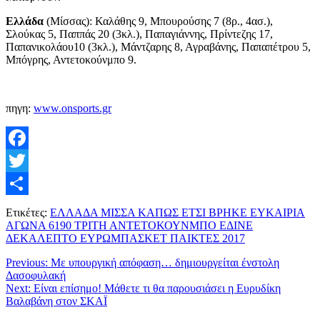
Ελλάδα
(Μίσσας): Καλάθης 9, Μπουρούσης 7 (8ρ., 4ασ.),
Σλούκας 5, Παππάς 20 (3κλ.), Παπαγιάννης, Πρίντεζης 17,
Παπανικολάου10 (3κλ.), Μάντζαρης 8, Αγραβάνης, Παπαπέτρου 5,
Μπόγρης, Αντετοκούνμπο 9.
πηγη:
www.onsports.gr
Facebook
Twitter
Μοιραστείτε
Ετικέτες:
ΕΛΛΑΔΑ ΜΙΣΣΑ ΚΑΠΩΣ ΕΤΣΙ ΒΡΗΚΕ ΕΥΚΑΙΡΙΑ
ΑΓΩΝΑ 6190 ΤΡΙΤΗ ΑΝΤΕΤΟΚΟΥΝΜΠΟ ΕΔΙΝΕ
ΔΕΚΑΛΕΠΤΟ ΕΥΡΩΜΠΑΣΚΕΤ ΠΑΙΚΤΕΣ 2017
Previous:
Με υπουργική απόφαση… δημιουργείται ένστολη
Δασοφυλακή
Next:
Είναι επίσημο! Μάθετε τι θα παρουσιάσει η Ευρυδίκη
Βαλαβάνη στον ΣΚΑΪ