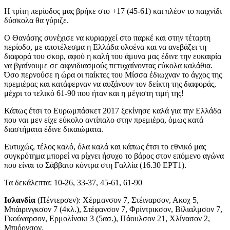
Η τρίτη περίοδος μας βρήκε στο +17 (45-61) και πλέον το παιχνίδι
δύσκολα θα γύριζε.
Ο Θανάσης συνέχισε να κυριαρχεί στο παρκέ και στην τέταρτη
περίοδο, με αποτέλεσμα η Ελλάδα ολοένα και να ανεβάζει τη
διαφορά του σκορ, αφού η καλή του άμυνα μας έδινε την ευκαιρία
να βγαίνουμε σε αιφνιδιασμούς πετυχαίνοντας εύκολα καλάθια.
Όσο περνούσε η ώρα οι παίκτες του Μίσσα έδιωχναν το άγχος της
πρεμιέρας και κατάφερναν να αυξάνουν τον δείκτη της διαφοράς,
μέχρι το τελικό 61-90 που ήταν και η μέγιστη τιμή της!
Κάπως έτσι το Ευρωμπάσκετ 2017 ξεκίνησε καλά για την Ελλάδα
που ναι μεν είχε εύκολο αντίπαλο στην πρεμιέρα, όμως κατά
διαστήματα έδινε δικαιώματα.
Ευτυχώς, τέλος καλό, όλα καλά και κάπως έτσι το εθνικό μας
συγκρότημα μπορεί να ρίχνει ήσυχο το βάρος στον επόμενο αγώνα
που είναι το Σάββατο κόντρα στη Γαλλία (16.30 ΕΡΤ1).
Τα δεκάλεπτα: 10-26, 33-37, 45-61, 61-90
Ισλανδία
(Πέντερσεν): Χέρμανσον 7, Στέιναρσον, Ακοχ 5,
Μπάιρινγκσον 7 (4κλ.), Στέφανσον 7, Φρίντρικσον, Βίλιαλμσον 7,
Γκούναρσον, Ερμολίνσκι 3 (5ασ.), Πάουλσον 21, Χλίνασον 2,
Μπιόρνσον.