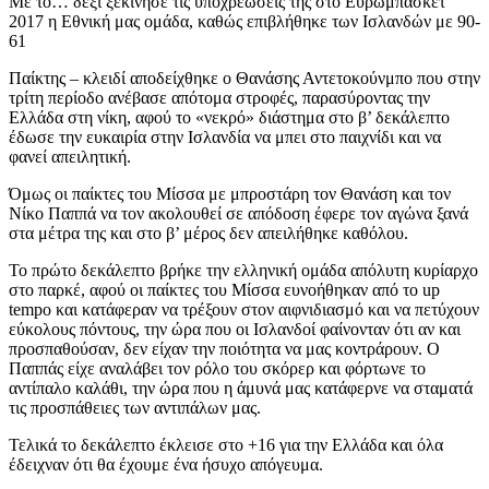
Με το… δεξί ξεκίνησε τις υποχρεώσεις της στο Ευρωμπάσκετ
2017 η Εθνική μας ομάδα, καθώς επιβλήθηκε των Ισλανδών με 90-
61
Παίκτης – κλειδί αποδείχθηκε ο Θανάσης Αντετοκούνμπο που στην
τρίτη περίοδο ανέβασε απότομα στροφές, παρασύροντας την
Ελλάδα στη νίκη, αφού το «νεκρό» διάστημα στο β’ δεκάλεπτο
έδωσε την ευκαιρία στην Ισλανδία να μπει στο παιχνίδι και να
φανεί απειλητική.
Όμως οι παίκτες του Μίσσα με μπροστάρη τον Θανάση και τον
Νίκο Παππά να τον ακολουθεί σε απόδοση έφερε τον αγώνα ξανά
στα μέτρα της και στο β’ μέρος δεν απειλήθηκε καθόλου.
Το πρώτο δεκάλεπτο βρήκε την ελληνική ομάδα απόλυτη κυρίαρχο
στο παρκέ, αφού οι παίκτες του Μίσσα ευνοήθηκαν από το up
tempo και κατάφεραν να τρέξουν στον αιφνιδιασμό και να πετύχουν
εύκολους πόντους, την ώρα που οι Ισλανδοί φαίνονταν ότι αν και
προσπαθούσαν, δεν είχαν την ποιότητα να μας κοντράρουν. Ο
Παππάς είχε αναλάβει τον ρόλο του σκόρερ και φόρτωνε το
αντίπαλο καλάθι, την ώρα που η άμυνά μας κατάφερνε να σταματά
τις προσπάθειες των αντιπάλων μας.
Τελικά το δεκάλεπτο έκλεισε στο +16 για την Ελλάδα και όλα
έδειχναν ότι θα έχουμε ένα ήσυχο απόγευμα.