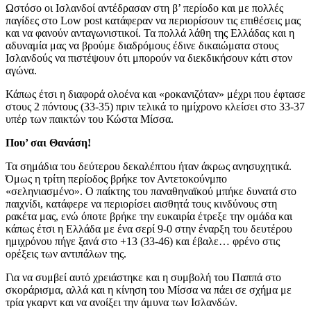
Ωστόσο οι Ισλανδοί αντέδρασαν στη β’ περίοδο και με πολλές
παγίδες στο Low post κατάφεραν να περιορίσουν τις επιθέσεις μας
και να φανούν ανταγωνιστικοί. Τα πολλά λάθη της Ελλάδας και η
αδυναμία μας να βρούμε διαδρόμους έδινε δικαιώματα στους
Ισλανδούς να πιστέψουν ότι μπορούν να διεκδικήσουν κάτι στον
αγώνα.
Κάπως έτσι η διαφορά ολοένα και «ροκανιζόταν» μέχρι που έφτασε
στους 2 πόντους (33-35) πριν τελικά το ημίχρονο κλείσει στο 33-37
υπέρ των παικτών του Κώστα Μίσσα.
Που’ σαι Θανάση!
Τα σημάδια του δεύτερου δεκαλέπτου ήταν άκρως ανησυχητικά.
Όμως η τρίτη περίοδος βρήκε τον Αντετοκούνμπο
«σεληνιασμένο». Ο παίκτης του παναθηναϊκού μπήκε δυνατά στο
παιχνίδι, κατάφερε να περιορίσει αισθητά τους κινδύνους στη
ρακέτα μας, ενώ όποτε βρήκε την ευκαιρία έτρεξε την ομάδα και
κάπως έτσι η Ελλάδα με ένα σερί 9-0 στην έναρξη του δευτέρου
ημιχρόνου πήγε ξανά στο +13 (33-46) και έβαλε… φρένο στις
ορέξεις των αντιπάλων της.
Για να συμβεί αυτό χρειάστηκε και η συμβολή του Παππά στο
σκοράρισμα, αλλά και η κίνηση του Μίσσα να πάει σε σχήμα με
τρία γκαρντ και να ανοίξει την άμυνα των Ισλανδών.