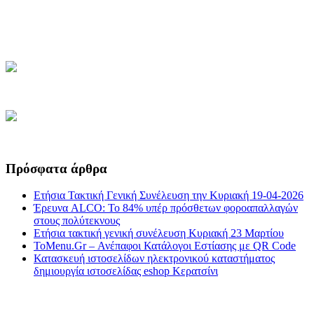
Πρόσφατα άρθρα
Ετήσια Τακτική Γενική Συνέλευση την Κυριακή 19-04-2026
Έρευνα ALCO: Το 84% υπέρ πρόσθετων φοροαπαλλαγών
στους πολύτεκνους
Ετήσια τακτική γενική συνέλευση Κυριακή 23 Μαρτίου
ToMenu.Gr – Ανέπαφοι Κατάλογοι Εστίασης με QR Code
Κατασκευή ιστοσελίδων ηλεκτρονικού καταστήματος
δημιουργία ιστοσελίδας eshop Κερατσίνι