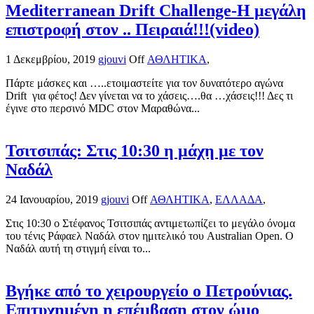
Mediterranean Drift Challenge-Η μεγάλη
επιστροφή στον .. Πειραιά!!!(video)
1 Δεκεμβρίου, 2019
gjouvi
Off
ΑΘΛΗΤΙΚΑ
,
Πάρτε μάσκες και …..ετοιμαστείτε για τον δυνατότερο αγώνα
Drift για φέτος! Δεν γίνεται να το χάσεις….θα …χάσεις!!! Δες τι
έγινε στο περσινό MDC στον Μαραθώνα...
Τσιτσιπάς: Στις 10:30 η μάχη με τον
Ναδάλ
24 Ιανουαρίου, 2019
gjouvi
Off
ΑΘΛΗΤΙΚΑ
,
ΕΛΛΑΔΑ
,
Στις 10:30 ο Στέφανος Τσιτσιπάς αντιμετωπίζει το μεγάλο όνομα
του τένις Ράφαελ Ναδάλ στον ημιτελικό του Australian Open. Ο
Ναδάλ αυτή τη στιγμή είναι το...
Βγήκε από το χειρουργείο ο Πετρούνιας.
Επιτυχημένη η επέμβαση στον ώμο