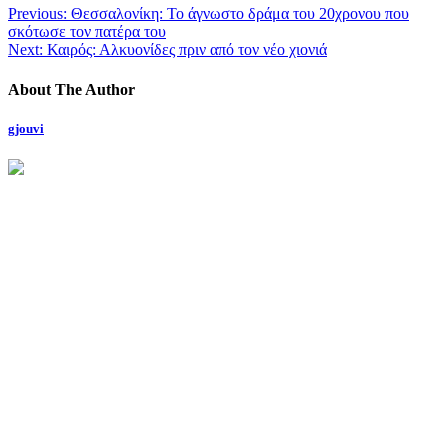
Previous:
Θεσσαλονίκη: Το άγνωστο δράμα του 20χρονου που
σκότωσε τον πατέρα του
Next:
Καιρός: Αλκυονίδες πριν από τον νέο χιονιά
About The Author
gjouvi