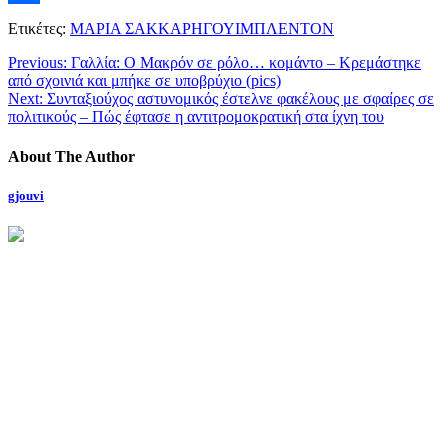
Μοιραστείτε
Ετικέτες:
ΜΑΡΙΑ ΣΑΚΚΑΡΗΓΟΥΙΜΠΛΕΝΤΟΝ
Previous:
Γαλλία: Ο Μακρόν σε ρόλο… κομάντο – Κρεμάστηκε
από σχοινιά και μπήκε σε υποβρύχιο (pics)
Next:
Συνταξιούχος αστυνομικός έστελνε φακέλους με σφαίρες σε
πολιτικούς – Πώς έφτασε η αντιτρομοκρατική στα ίχνη του
About The Author
gjouvi