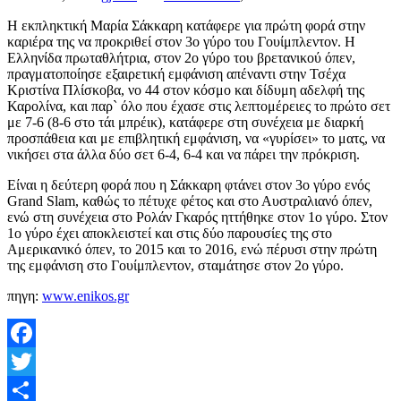
H εκπληκτική Μαρία Σάκκαρη κατάφερε για πρώτη φορά στην
καριέρα της να προκριθεί στον 3ο γύρο του Γουίμπλεντον. Η
Ελληνίδα πρωταθλήτρια, στον 2ο γύρο του βρετανικού όπεν,
πραγματοποίησε εξαιρετική εμφάνιση απέναντι στην Τσέχα
Κριστίνα Πλίσκοβα, νο 44 στον κόσμο και δίδυμη αδελφή της
Καρολίνα, και παρ` όλο που έχασε στις λεπτομέρειες το πρώτο σετ
με 7-6 (8-6 στο τάι μπρέικ), κατάφερε στη συνέχεια με διαρκή
προσπάθεια και με επιβλητική εμφάνιση, να «γυρίσει» το ματς, να
νικήσει στα άλλα δύο σετ 6-4, 6-4 και να πάρει την πρόκριση.
Είναι η δεύτερη φορά που η Σάκκαρη φτάνει στον 3ο γύρο ενός
Grand Slam, καθώς το πέτυχε φέτος και στο Αυστραλιανό όπεν,
ενώ στη συνέχεια στο Ρολάν Γκαρός ηττήθηκε στον 1ο γύρο. Στον
1ο γύρο έχει αποκλειστεί και στις δύο παρουσίες της στο
Αμερικανικό όπεν, το 2015 και το 2016, ενώ πέρυσι στην πρώτη
της εμφάνιση στο Γουίμπλεντον, σταμάτησε στον 2ο γύρο.
πηγη:
www.enikos.gr
Facebook
Twitter