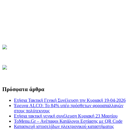
Πρόσφατα άρθρα
Ετήσια Τακτική Γενική Συνέλευση την Κυριακή 19-04-2026
Έρευνα ALCO: Το 84% υπέρ πρόσθετων φοροαπαλλαγών
στους πολύτεκνους
Ετήσια τακτική γενική συνέλευση Κυριακή 23 Μαρτίου
ToMenu.Gr – Ανέπαφοι Κατάλογοι Εστίασης με QR Code
Κατασκευή ιστοσελίδων ηλεκτρονικού καταστήματος