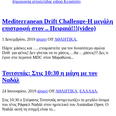
δημιουργία ιστοσελίδας eshop Κερατσίνι
Mediterranean Drift Challenge-Η μεγάλη
επιστροφή στον .. Πειραιά!!!(video)
1 Δεκεμβρίου, 2019
gjouvi
Off
ΑΘΛΗΤΙΚΑ
,
Πάρτε μάσκες και …..ετοιμαστείτε για τον δυνατότερο αγώνα
Drift για φέτος! Δεν γίνεται να το χάσεις….θα …χάσεις!!! Δες τι
έγινε στο περσινό MDC στον Μαραθώνα...
Τσιτσιπάς: Στις 10:30 η μάχη με τον
Ναδάλ
24 Ιανουαρίου, 2019
gjouvi
Off
ΑΘΛΗΤΙΚΑ
,
ΕΛΛΑΔΑ
,
Στις 10:30 ο Στέφανος Τσιτσιπάς αντιμετωπίζει το μεγάλο όνομα
του τένις Ράφαελ Ναδάλ στον ημιτελικό του Australian Open. Ο
Ναδάλ αυτή τη στιγμή είναι το...