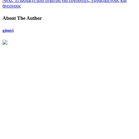
Next:
Τι αλλάζει από σήμερα για εργοδότες, εργαζόμενους και
άνεργους
About The Author
gjouvi