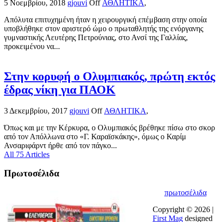
5 Νοεμβρίου, 2018
gjouvi
Off
ΑΘΛΗΤΙΚΑ
,
Απόλυτα επιτυχημένη ήταν η χειρουργική επέμβαση στην οποία
υποβλήθηκε στον αριστερό ώμο ο πρωταθλητής της ενόργανης
γυμναστικής Λευτέρης Πετρούνιας, στο Ανσί της Γαλλίας,
προκειμένου να...
Στην κορυφή ο Ολυμπιακός, πρώτη εκτός
έδρας νίκη για ΠΑΟΚ
3 Δεκεμβρίου, 2017
gjouvi
Off
ΑΘΛΗΤΙΚΑ
,
Όπως και με την Κέρκυρα, ο Ολυμπιακός βρέθηκε πίσω στο σκορ
από τον Απόλλωνα στο «Γ. Καραϊσκάκης», όμως ο Καρίμ
Ανσαριφάρντ ήρθε από τον πάγκο...
All 75 Articles
Πρωτοσέλιδα
πρωτοσέλιδα
Copyright © 2026 |
First Mag
designed