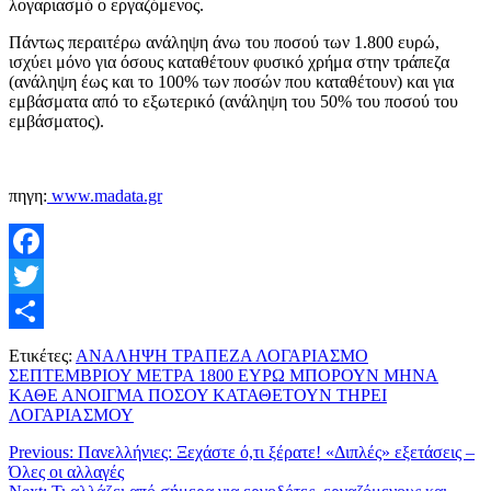
λογαριασμό ο εργαζόμενος.
Πάντως περαιτέρω ανάληψη άνω του ποσού των 1.800 ευρώ,
ισχύει μόνο για όσους καταθέτουν φυσικό χρήμα στην τράπεζα
(ανάληψη έως και το 100% των ποσών που καταθέτουν) και για
εμβάσματα από το εξωτερικό (ανάληψη του 50% του ποσού του
εμβάσματος).
πηγη:
www.madata.gr
Facebook
Twitter
Μοιραστείτε
Ετικέτες:
ΑΝΑΛΗΨΗ ΤΡΑΠΕΖΑ ΛΟΓΑΡΙΑΣΜΟ
ΣΕΠΤΕΜΒΡΙΟΥ ΜΕΤΡΑ 1800 ΕΥΡΩ ΜΠΟΡΟΥΝ ΜΗΝΑ
ΚΑΘΕ ΑΝΟΙΓΜΑ ΠΟΣΟΥ ΚΑΤΑΘΕΤΟΥΝ ΤΗΡΕΙ
ΛΟΓΑΡΙΑΣΜΟΥ
Previous:
Πανελλήνιες: Ξεχάστε ό,τι ξέρατε! «Διπλές» εξετάσεις –
Όλες οι αλλαγές