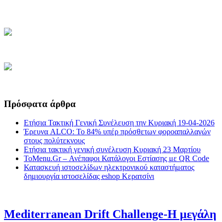
Πρόσφατα άρθρα
Ετήσια Τακτική Γενική Συνέλευση την Κυριακή 19-04-2026
Έρευνα ALCO: Το 84% υπέρ πρόσθετων φοροαπαλλαγών
στους πολύτεκνους
Ετήσια τακτική γενική συνέλευση Κυριακή 23 Μαρτίου
ToMenu.Gr – Ανέπαφοι Κατάλογοι Εστίασης με QR Code
Κατασκευή ιστοσελίδων ηλεκτρονικού καταστήματος
δημιουργία ιστοσελίδας eshop Κερατσίνι
Mediterranean Drift Challenge-Η μεγάλη